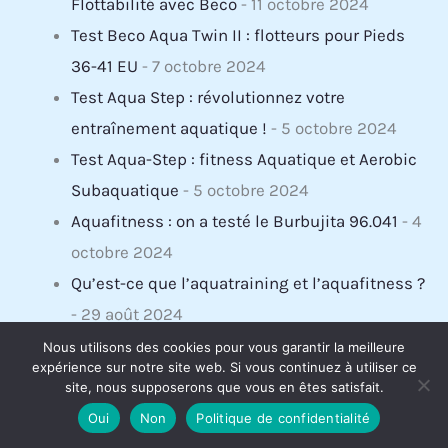
Flottabilité avec Beco
- 11 octobre 2024
Test Beco Aqua Twin II : flotteurs pour Pieds
36-41 EU
- 7 octobre 2024
Test Aqua Step : révolutionnez votre
entraînement aquatique !
- 5 octobre 2024
Test Aqua-Step : fitness Aquatique et Aerobic
Subaquatique
- 5 octobre 2024
Aquafitness : on a testé le Burbujita 96.041
- 4
octobre 2024
Qu’est-ce que l’aquatraining et l’aquafitness ?
- 29 août 2024
Que faire contre les jambes lourdes ?
- 23 août
Nous utilisons des cookies pour vous garantir la meilleure
expérience sur notre site web. Si vous continuez à utiliser ce
2024
site, nous supposerons que vous en êtes satisfait.
Muscler son dos grâce aux sports aquatiques
Oui
Non
Politique de confidentialité
- 22 août 2024