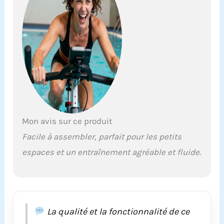
pratiquement aucun
entretien n'est requis.
【Assemblage en
quelques minutes et
matériau
confortable】Le
rameur compact
Sporfit est facile à
assembler avec
seulement 10 vis en
20 minutes. Le siège
Mon avis sur ce produit
ergonomique large, la
sangle plate et large,
Facile à assembler, parfait pour les petits
le guidon
espaces et un entraînement agréable et fluide.
antidérapant et les
grandes pédales avec
sangles réglables
vous offrent confort
et sécurité pendant
l'exercice. 8 niveaux
La qualité et la fonctionnalité de ce
de résistance