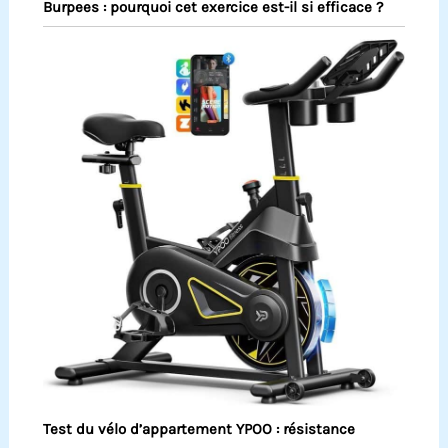
Burpees : pourquoi cet exercice est-il si efficace ?
Test du vélo d’appartement YPOO : résistance