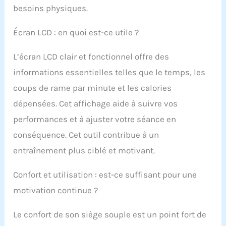
ajustés en tournant le
besoins physiques.
bouton, peut-être 8
niveaux de résistance
Écran LCD : en quoi est-ce utile ?
pour les professionnels
sont plus faciles, de
L’écran LCD clair et fonctionnel offre des
sorte que nos produits
sont plus adaptés pour
informations essentielles telles que le temps, les
les personnes d'âge
coups de rame par minute et les calories
moyen et les personnes
âgées qui ont besoin
dépensées. Cet affichage aide à suivre vos
d'un entraînement de
performances et à ajuster votre séance en
rééducation ou les
personnes qui ont
conséquence. Cet outil contribue à un
besoin de plasticité
entraînement plus ciblé et motivant.
physique. Pourquoi ne
pas faire de l'exercice ?
【Moniteur
Confort et utilisation : est-ce suffisant pour une
multifonctionnel】 La
motivation continue ?
grande console LCD
affiche le temps, le
Le confort de son siège souple est un point fort de
compte, les calories, le