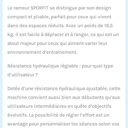
pratiquement aucun
Le rameur SPORFIT se distingue par son design
entretien n'est requis.
compact et pliable, parfait pour ceux qui vivent
【Assemblage en
quelques minutes et
dans des espaces réduits. Avec un poids de 19,5
matériau confortable】
kg, il est facile à déplacer et à ranger, ce qui est un
Le rameur compact
Sporfit est facile à
atout majeur pour ceux qui aiment varier leur
assembler avec
environnement d’entraînement.
seulement 10 vis en 20
minutes. Le siège
ergonomique large, la
Résistance hydraulique réglable : pour quel type
sangle plate et large, le
d’utilisateur ?
guidon antidérapant et
les grandes pédales
Dotée d’une résistance hydraulique ajustable, cette
avec sangles réglables
vous offrent confort et
machine convient aussi bien aux débutants qu’aux
sécurité pendant
utilisateurs intermédiaires en quête d’objectifs
l'exercice. 8 niveaux de
résistance réglables :
évolutifs. La possibilité de régler l’effort est un
huit types de
avantage pour personnaliser les séances selon vos
résistance peuvent être