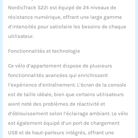
côtés avec SPD et cale-
NordicTrack S22i est équipé de 24 niveaux de
pieds + sangles]
résistance numérique, offrant une large gamme
Enclenchez-les avec vos
cales de vélo SPD ou
d’intensités pour satisfaire les besoins de chaque
glissez-les avec vos
utilisateur.
chaussures de sport.
Restez en sécurité et à
l'aise à chaque sortie.
Fonctionnalités et technologie
[Services de streaming]
Avec un abonnement
Ce vélo d’appartement dispose de plusieurs
iFIT, vous avez accès à
fonctionnalités avancées qui enrichissent
des services de
streaming directement
l’expérience d’entraînement. L’écran de la console
sur l'écran tactile HD de
est de taille idéale, bien que certains utilisateurs
16" (40,6 cm). Faites
pivoter l'écran pour
aient noté des problèmes de réactivité et
obtenir l'angle de vue
d’éblouissement selon l’éclairage ambiant. Le vélo
idéal et entraînez-vous
tout en regardant vos
est également équipé d’un port de chargement
émissions et films
USB et de haut-parleurs intégrés, offrant une
préférés.
[Google