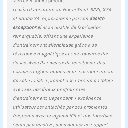
Mon avis sur ce produit
permet de tourner l'écran
pour que vous puissiez
Le vélo d’appartement NordicTrack S22i, X24
toujours voir votre
et Studio 24 impressionne par son
design
séance d'entraînement.
Suivez les coachs experts
exceptionnel
et sa qualité de fabrication
d'iFIT dans des séances
remarquable, offrant une expérience
d'entraînement en
dehors du vélo, telles que
d’entraînement
silencieuse
grâce à sa
la musculation, le yoga,
résistance magnétique et une transmission
le HIIT, et bien plus
encore.
[24 niveaux
douce. Avec 24 niveaux de résistance, des
de résistance
réglages ergonomiques et un positionnement
numériques] 24 niveaux
de résistance numérique
de selle idéal, il promet une immersion totale
sur simple pression d'un
avec ses nombreux programmes
bouton. De la
d’entraînement. Cependant, l’expérience
récupération à la haute
intensité, vous pouvez
utilisateur est entachée par des problèmes
appuyer sur un bouton
fréquents avec le logiciel iFit et une interface
pour choisir la résistance
dont votre corps a
écran peu réactive, sans oublier un support
besoin.
[Pédales à 2