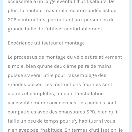
accessible à un large éventail d’utilisateurs. De
pour que vous puissiez
plus, la hauteur maximale recommandée est de
toujours voir votre
séance d'entraînement.
206 centimètres, permettant aux personnes de
Suivez les coachs experts
grande taille de l’utiliser confortablement.
d'iFIT dans des séances
d'entraînement en
Expérience utilisateur et montage
dehors du vélo, telles que
la musculation, le yoga,
le HIIT, et bien plus
Le processus de montage du vélo est relativement
encore.
[24 niveaux
simple, bien qu’une deuxième paire de mains
de résistance
numériques] 24 niveaux
puisse s’avérer utile pour l’assemblage des
de résistance numérique
grandes pièces. Les instructions fournies sont
sur simple pression d'un
bouton. De la
claires et complètes, rendant l’installation
récupération à la haute
accessible même aux novices. Les pédales sont
intensité, vous pouvez
appuyer sur un bouton
compatibles avec des chaussures SPD, bien qu’il
pour choisir la résistance
faille un peu de temps pour s’y habituer si vous
dont votre corps a
n’en avez pas l’habitude. En termes d’utilisation, le
besoin.
[Pédales à 2