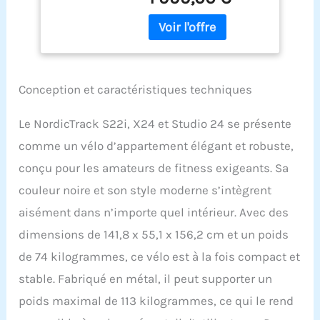
sur
amazon@nordictrack.fr
et explorez tout le
potentiel de NordicTrack
avec iFIT - accédez à plus
de 10 000 séances
Conception et caractéristiques techniques
d’entraînement et
fonctionnalités pour une
Le NordicTrack S22i, X24 et Studio 24 se présente
expérience
personnalisée. Bénéficiez
comme un vélo d’appartement élégant et robuste,
d’un entraînement par
conçu pour les amateurs de fitness exigeants. Sa
des coachs iFIT experts,
lors de séances dans le
couleur noire et son style moderne s’intègrent
monde entier, qui
aisément dans n’importe quel intérieur. Avec des
s’adaptent à votre niveau
de forme et à vos
dimensions de 141,8 x 55,1 x 156,2 cm et un poids
objectifs grâce à notre
de 74 kilogrammes, ce vélo est à la fois compact et
technologie
SmartAdjust.
[L'écran
stable. Fabriqué en métal, il peut supporter un
tactile pivotant de 24
poids maximal de 113 kilogrammes, ce qui le rend
pouces (60,96 cm) vous
permet de tourner l'écran