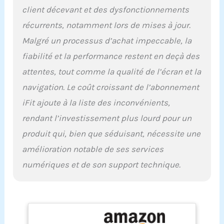
client décevant et des dysfonctionnements
côtés avec SPD et cale-
pieds + sangles]
récurrents, notamment lors de mises à jour.
Enclenchez-les avec vos
Malgré un processus d’achat impeccable, la
cales de vélo SPD ou
glissez-les avec vos
fiabilité et la performance restent en deçà des
chaussures de sport.
attentes, tout comme la qualité de l’écran et la
Restez en sécurité et à
l'aise à chaque sortie.
navigation. Le coût croissant de l’abonnement
[Services de streaming]
iFit ajoute à la liste des inconvénients,
Avec un abonnement
iFIT, vous avez accès à
rendant l’investissement plus lourd pour un
des services de
produit qui, bien que séduisant, nécessite une
streaming directement
sur l'écran tactile HD de
amélioration notable de ses services
16" (40,6 cm). Faites
numériques et de son support technique.
pivoter l'écran pour
obtenir l'angle de vue
idéal et entraînez-vous
tout en regardant vos
émissions et films
préférés.
[Google