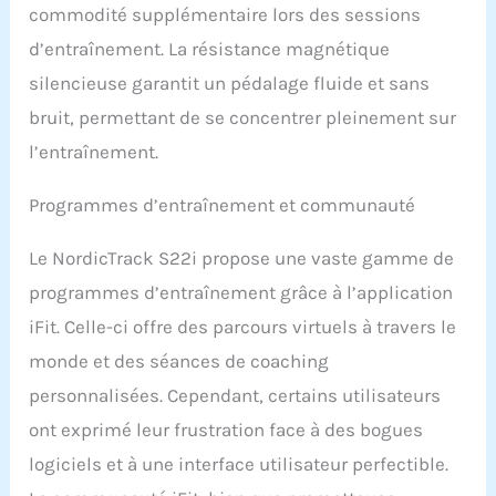
Maps] Choisissez votre
commodité supplémentaire lors des sessions
propre itinéraire en créant
d’entraînement. La résistance magnétique
un parcours
personnalisé avec Google
silencieuse garantit un pédalage fluide et sans
Maps et immergez-vous
bruit, permettant de se concentrer pleinement sur
dans le lieu grâce aux
l’entraînement.
images Street View qui
changent en fonction de
votre rythme.
Programmes d’entraînement et communauté
[Conception compacte]
Conception compacte
Le NordicTrack S22i propose une vaste gamme de
avec un encombrement
programmes d’entraînement grâce à l’application
de 145 par 56 cm.
[Applications tierces] iFIT
iFit. Celle-ci offre des parcours virtuels à travers le
se synchronise avec
monde et des séances de coaching
Strava, Garmin, Google
Fit et Apple Health pour
personnalisées. Cependant, certains utilisateurs
que vous puissiez
ont exprimé leur frustration face à des bogues
accéder à toutes vos
données de fitness en un
logiciels et à une interface utilisateur perfectible.
seul endroit.