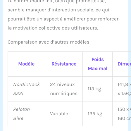
La communauté iFit, bien que prometteuse,
semble manquer d’interaction sociale, ce qui
pourrait être un aspect à améliorer pour renforcer
la motivation collective des utilisateurs.
Comparaison avec d’autres modèles
Poids
Modèle
Résistance
Dime
Maximal
NordicTrack
24 niveaux
141,8 
113 kg
S22i
numériques
x 156
Peloton
150 x 
Variable
135 kg
Bike
160 