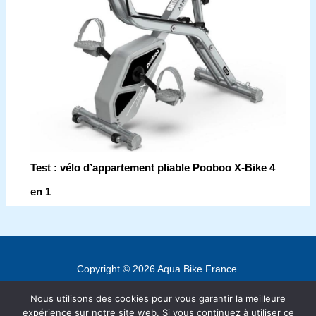
Test : vélo d’appartement pliable Pooboo X-Bike 4
en 1
Copyright © 2026 Aqua Bike France.
Contact
Nous utilisons des cookies pour vous garantir la meilleure
Mentions légales
expérience sur notre site web. Si vous continuez à utiliser ce