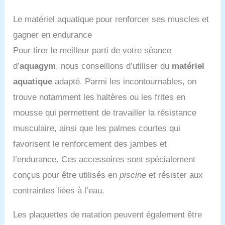
femme ronde maillot de
assurance. Avec leurs
bain tankini femme
Le matériel aquatique pour renforcer ses muscles et
coussinets amovibles et
burkini maillot de bain
leurs bretelles réglables,
gagner en endurance
femme 1 pieces short
ils offrent un maintien et
maillot de bain femme
Pour tirer le meilleur parti de votre séance
un galbe suffisants pour
shorty maillot de bain
un ajustement confortable
d’
aquagym
, nous conseillons d’utiliser du
matériel
push up maillot de bain
et avantageux. Maillots
aquatique
adapté. Parmi les incontournables, on
femme 2 pieces tanga
de bain vintage: Parfaits
maillot de bain
pour les plages estivales,
trouve notamment les haltères ou les frites en
transbronzant maillot de
la détente au bord de la
mousse qui permettent de travailler la résistance
bain string femme maillot
piscine, les fêtes en
de bain femme string
maillot de bain, les bains
musculaire, ainsi que les palmes courtes qui
tanga combinaison sport
de soleil, les piscines
favorisent le renforcement des jambes et
femme maillot de bain 2
couvertes, les escapades
pieces femme maillot de
à la mer, les lunes de miel
l’endurance. Ces accessoires sont spécialement
bain amincissant maillot
et les croisières, ils vous
conçus pour être utilisés en
piscine
et résister aux
de bain tankini maillot de
permettent d'afficher
bain jupette mayo de bain
votre style avec
contraintes liées à l’eau.
femme maillot de bain
assurance. Couleur et
soutien gorge intégré
taille: Disponible en 6
Les plaquettes de natation peuvent également être
maillot de bain une piece
couleurs: vert armée,