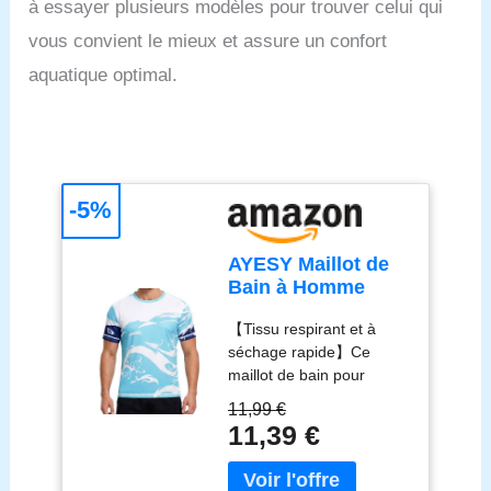
à essayer plusieurs modèles pour trouver celui qui
vous convient le mieux et assure un confort
aquatique optimal.
-5%
AYESY Maillot de
Bain à Homme
Manches Courts,
【Tissu respirant et à
UPF 50+
séchage rapide】Ce
Protection Anti-UV
maillot de bain pour
T-Shirt Rashguard
homme est composé à 95
à Séchage Rapide
11,99 €
% de polyester et à 5 %
Léger, élastique
11,39 €
d'élasthanne. Lavable en
Lâche pour Surf
machine, il est respirant
Pêche Plongée
et sèche rapidement,