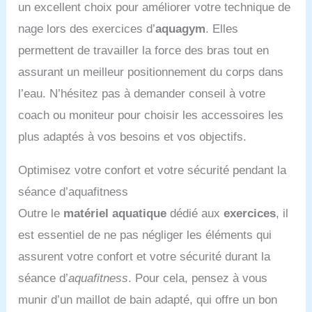
femme maillot de bain
un excellent choix pour améliorer votre technique de
turquoise, bleu clair, bleu
taille haute maillots de
marine, noir, rouge vin.
nage lors des exercices d’
aquagym
. Elles
bain burkini màillot de
Les tailles vont du S au
bain femme short bain
permettent de travailler la force des bras tout en
XXL afin de s'adapter à
femme maillot de bain 1
différentes morphologies.
assurant un meilleur positionnement du corps dans
piece sculptant maillotde
Veuillez consulter le
l’eau. N’hésitez pas à demander conseil à votre
bain femme maillot de
tableau des tailles avant
bain gainant femme
d'acheter. Les tailles
coach ou moniteur pour choisir les accessoires les
maillot de bain 1 pièce
mesurées à la main
plus adaptés à vos besoins et vos objectifs.
ventre plat combinaison
peuvent varier de 1 à 3
sport femme mayo de
cm. Lavable en machine.
bain femme maillot de
Pour une longue durée
Optimisez votre confort et votre sécurité pendant la
bain femme 1 pièce
de vie, le lavage à la main
séance d’aquafitness
maillot de bain couvrant
est recommandé. Retirez
femme maillot menstruel
les rembourrages du
Outre le
matériel aquatique
dédié aux
exercices
, il
maillot 1 piece femme
soutien-gorge avant le
est essentiel de ne pas négliger les éléments qui
maillot de bain femme 1
lavage en machine.
pieces grande taille
assurent votre confort et votre sécurité durant la
maillot de bain une piece
séance d’
aquafitness
. Pour cela, pensez à vous
femme maillot de bain
femme 2 pieces grande
munir d’un maillot de bain adapté, qui offre un bon