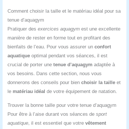
des surpiqûres orange vif,
parfait pour la natation, le
Comment choisir la taille et le matériau idéal pour sa
qui affirme votre
surf, la plongée avec
présence dans l’eau. Le
tuba, les activités de
tenue d’aquagym
dégradé asymétrique met
plage, la pêche en mer,
Pratiquer des
exercices aquagym
est une excellente
la silhouette en valeur —
l'aquagym et bien plus
idéal pour l’entraînement
encore. Au quotidien ou
manière de rester en forme tout en profitant des
et la compétition. Tenue
pour vos loisirs en plein
bienfaits de l’eau. Pour vous assurer un
confort
durable & entretien facile
air, c'est le choix idéal
: Garde sa forme et son
pour une protection
aquatique
optimal pendant vos séances, il est
maintien même après des
solaire optimale et un
crucial de porter une
tenue d’aquagym
adaptée à
entraînements fréquents
cadeau parfait pour la
— résistant à l’élasticité et
Fête des Pères ou un
vos besoins. Dans cette section, nous vous
à la décoloration.
anniversaire.
donnerons des conseils pour bien
choisir la taille
et
Entretien : lavage à la
main à l’eau froide
le
matériau idéal
de votre équipement de natation.
recommandé, séchage à
plat.
Trouver la bonne taille pour votre tenue d’aquagym
Pour être à l’aise durant vos séances de
sport
aquatique
, il est essentiel que votre
vêtement