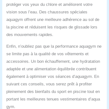
compression équilibrée
de mouvement totale
l’entraînement, la
protéger vos yeux du chlore et améliorent votre
pour soutenir les muscles
pour la natation et le surf,
compétition et toute
lors d’entraînements et
permettant une grande
vision sous l’eau. Des chaussures spéciales
activité sportive ou
compétitions intensifs.
amplitude de mouvement
aquatique. Séchage
aquagym offrent une meilleure adhérence au sol de
Coutures plates
des bras et un confort
rapide : séchant très
résistantes à l’abrasion
la piscine et réduisent les risques de glissade lors
optimal. 【Design
rapidement, il ne goutte
pour une totale liberté de
imprimé tendance】Ce
pas lorsque vous sortez
des mouvements rapides.
mouvement : Les
maillot de bain anti-UV
de l’eau.
coutures plates (flatlock)
pour homme arbore un
Enfin, n’oubliez pas que la performance aquagym ne
intégrées évitent les
imprimé original qui
irritations, conservent une
tranche avec les modèles
se limite pas à la qualité de vos vêtements et
silhouette profilée et
classiques. Ses couleurs
accessoires. Un bon échauffement, une hydratation
garantissent une mobilité
éclatantes sont durables
sans contrainte aux
et résistantes à la
adaptée et une alimentation équilibrée contribuent
départs, virages et à
lumière, pour un look
également à optimiser vos séances d’
aquagym
. En
chaque brasse/crawl.
saisissant et attrayant.
Confort et flexibilité
【Idéal pour de
suivant ces conseils, vous serez prêt à profiter
optimaux. Design bicolore
nombreuses occasions】
pleinement des bienfaits du sport en piscine tout en
dynamique : Design
Ce maillot de bain à
bicolore énergique en
manches courtes pour
portant les meilleures tenues vestimentaires d’aqua
bleu profond et magenta
homme convient à divers
gym.
soutenu, rehaussé par
sports nautiques. Il est