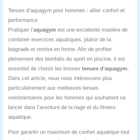
une piece femme
Tenues d’aquagym pour hommes : allier confort et
combishort de bain
maillot de bain femme 1
performance
pieces sport maillot de
Pratiquer l’
aquagym
est une excellente manière de
bain soluble mayo de
bain femme 2 piece
combiner exercices aquatiques, plaisir de la
maillot bain maillot
baignade et remise en forme. Afin de profiter
bronzant maillot bain
string maillot 2 pieces
pleinement des bienfaits du sport en piscine, il est
femme maillot de bain
essentiel de choisir les bonnes
tenues d’aquagym
.
anti marque de bronzage
Dans cet article, nous nous intéressons plus
particulièrement aux meilleures tenues
vestimentaires pour les hommes qui souhaitent se
lancer dans l’aventure de la nage et du fitness
aquatique.
Pour garantir un maximum de confort aquatique tout