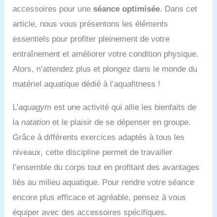
taille haute pour femme:
accessoires pour une
séance optimisée
. Dans cet
Séchage à l'air libre
Le haut et le bas du bikini
recommandé pour
sont tous deux ornés de
article, nous vous présentons les éléments
préserver l'élasticité.
détails dorés qui ajoutent
essentiels pour profiter pleinement de votre
Choix de la taille Tailles
une touche d'élégance et
standards européennes.
de sophistication à
entraînement et améliorer votre condition physique.
Reportez-vous au tableau
l'ensemble. La conception
Alors, n’attendez plus et plongez dans le monde du
des mesures (tour de
unique du haut met en
poitrine/hanches) pour
valeur votre silhouette et
matériel aquatique dédié à l’aquafitness !
choisir la taille la mieux
crée des courbes
adaptée à votre
séduisantes qui vous
L’
aquagym
est une activité qui allie les bienfaits de
morphologie. maillot de
permettront de vous
la
natation
et le plaisir de se dépenser en groupe.
bain amincissant femme
démarquer sans effort.
bikini sexy maillot bain
Maillots de bain élégants:
Grâce à différents exercices adaptés à tous les
amincissant tankini
Les bas de bikini taille
niveaux, cette discipline permet de travailler
brassiere maillot de bain
haute soulignent vos
femme maillot de bain
courbes naturelles tout en
l’ensemble du corps tout en profitant des avantages
taille haute maillot de bain
affinant votre silhouette.
liés au milieu aquatique. Pour rendre votre séance
push up bandeau maillot
Vous obtenez ainsi une
de bain gainant ventre
silhouette élancée et des
encore plus efficace et agréable, pensez à vous
plat maillot bain burkini
courbes séduisantes qui
équiper avec des accessoires spécifiques.
femme maillot de bain
vous confèrent style et