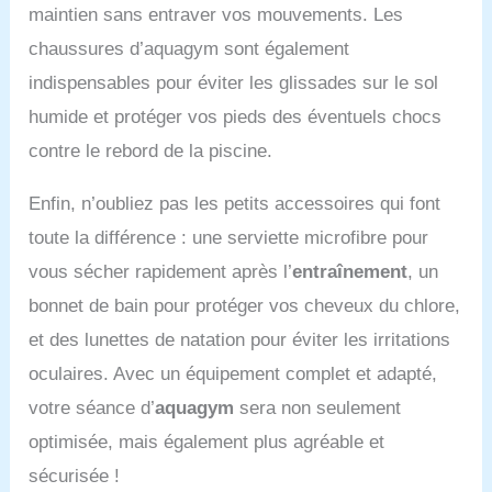
taille bikini sexy maillot
maintien sans entraver vos mouvements. Les
string femme maillot de
bain femme 2 pieces
chaussures d’aquagym sont également
shorty maillot de bain 2
indispensables pour éviter les glissades sur le sol
pièces maillot de bain en
humide et protéger vos pieds des éventuels chocs
crochet maillot natation
femme maillot de bain
contre le rebord de la piscine.
bustier bikini string maillot
2 pieces femme maillot
Enfin, n’oubliez pas les petits accessoires qui font
de bain noel femme
maillot femme bain maillot
toute la différence : une serviette microfibre pour
de bain une pièce maillot
vous sécher rapidement après l’
entraînement
, un
de bain taille haute
burkini femme
bonnet de bain pour protéger vos cheveux du chlore,
musulmane swimsuit
et des lunettes de natation pour éviter les irritations
femme bikini femme 2
pieces sexy maillot de
oculaires. Avec un équipement complet et adapté,
bain short maillot de bain
votre séance d’
aquagym
sera non seulement
femme gainant burkini
femme musulmane
optimisée, mais également plus agréable et
maillot de bain minimiseur
sécurisée !
de poitrine maillot de bain