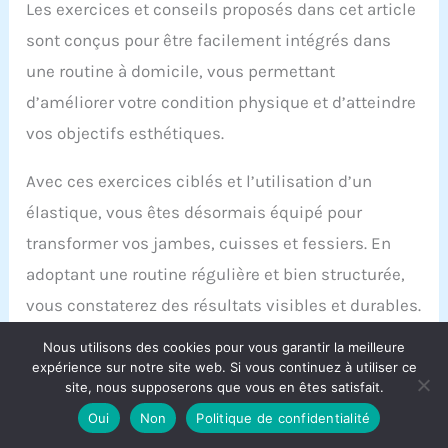
Les exercices et conseils proposés dans cet article
sont conçus pour être facilement intégrés dans
une routine à domicile, vous permettant
d’améliorer votre condition physique et d’atteindre
vos objectifs esthétiques.
Avec ces exercices ciblés et l’utilisation d’un
élastique, vous êtes désormais équipé pour
transformer vos jambes, cuisses et fessiers. En
adoptant une routine régulière et bien structurée,
vous constaterez des résultats visibles et durables.
N’attendez plus pour mettre en pratique ces
Nous utilisons des cookies pour vous garantir la meilleure
conseils et redécouvrir le plaisir de l’entraînement
expérience sur notre site web. Si vous continuez à utiliser ce
site, nous supposerons que vous en êtes satisfait.
à domicile.
Oui
Non
Politique de confidentialité