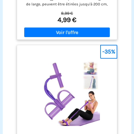
de large, peuvent être étirées jusqu'à 200 cm,
avec une conception à 8 anneaux, vous pouvez
8,99 €
contrôler l'intensité de l'exercice par vous-même
4,99 €
Matériau élastique : La sangle de yoga est
fabriquée en polyester, qui est élastique et
durable, la sangle extensible de sport est très
adaptée au yoga, au Pilates et à la danse, et peut
améliorer la capacité d'étirement des muscles et
des articulations Entraînement Complet du Corps
-35%
: La bande extensible peut exercer efficacement
tout le corps, y compris les jambes, les bras, les
épaules, le dos, la poitrine et les fesses, aidant à
façonner tout le corps et à augmenter votre
endurance musculaire Multifonction : La bande
de fitness peut être utilisée pour le yoga, le
Pilates, la danse, le latin, le ballet et le fitness, et
convient également aux personnes qui ont besoin
de se remettre de blessures ou d'opérations
chirurgicales, aidant à étirer les muscles Léger et
portable : Le bracelet de fitness peut être mis
dans votre sac ou votre poche, prenant très peu
de place, que vous soyez à la maison, à la salle de
sport ou en déplacement, vous pouvez toujours