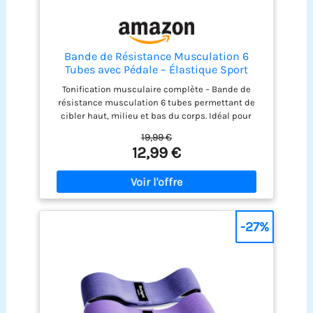
faire des exercices d'étirement et de yoga
Bande de Résistance Musculation 6
Tubes avec Pédale – Élastique Sport
Maison Fitness, Extenseur Élastique avec
Tonification musculaire complète – Bande de
Poignées Antidérapantes pour
résistance musculation 6 tubes permettant de
Abdominaux et Entraînement Complet
cibler haut, milieu et bas du corps. Idéal pour
(Violet, 6 Tubes)
fitness, pilates, rééducation et musculation
19,99 €
maison. Équipement compact pour sport maison
12,99 €
– Conçu pour remplacer les machines
encombrantes, ce resistance band avec pédale et
poignées texturées s’utilise partout sans besoin
d’espace dédié. Confort et sécurité – Mousse
antidérapante intégrée aux poignées et pédales,
cette corde de tension élastique offre une
-27%
résistance progressive, adaptée aux débutants
comme aux sportifs confirmés. Design pliable et
pratique – Élastique musculation facile à ranger
dans un sac de sport ou une valise, parfait pour
l’entraînement en voyage, à domicile ou en salle.
Matériau résistant et durable – Fabriqué en latex