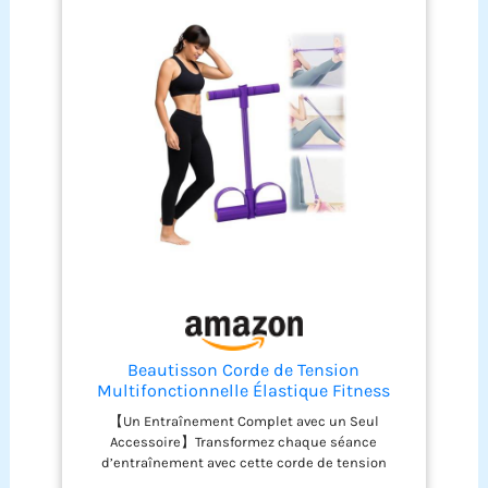
Taille ajustable : Band D'étirement de Yoga avec 9
Boucles a une largeur de 4 cm et une longueur
totale de 100 cm. Il peut être étiré jusqu'à 2 fois.
Conçu avec 9 boucles pour s'adapter à la plupart
des athlètes. Vous pouvez facilement positionner
et ajuster librement la longueur désirée pour
répondre aux différents besoins d'entraînement.
LEGERE ET PORTABLE : Le Band Elastique Sport est
petit, portable et ne prend pas beaucoup de place.
Vous pouvez donc simplement le mettre dans
votre sac et l'emporter avec vous. Ne manquez
aucun étirement ! LARGE APPLICATION : le Sangle
de Yoga a une bonne élasticité, est confortable,
respirant, absorbe la sueur et ne se casse pas
facilement. Parfait pour les personnes qui ont
besoin de faire des exercices d'étirement, les
athlètes, les amateurs de yoga et les danseurs, et
également idéal pour les personnes qui ont
Beautisson Corde de Tension
besoin d'améliorer leur flexibilité.
Multifonctionnelle Élastique Fitness
avec Pédales et Poignées - Bande de
【Un Entraînement Complet avec un Seul
Résistance Musculation, 6 Tubes pour
Accessoire】Transformez chaque séance
Abdominaux, Yoga et Entraînement à
d’entraînement avec cette corde de tension
Domicile (Violet)
multifonction, idéale pour travailler l'ensemble du