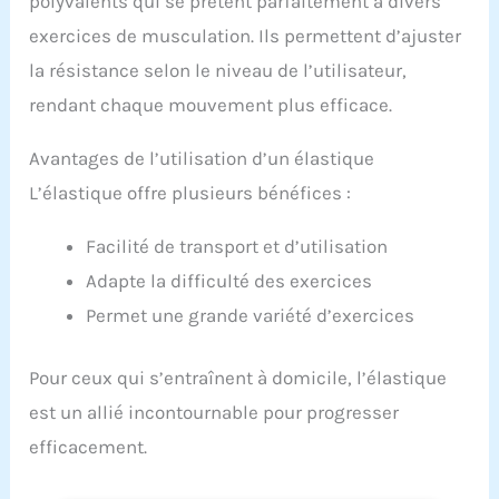
polyvalents qui se prêtent parfaitement à divers
entraînement corporel efficace quand et où vous
exercices de musculation. Ils permettent d’ajuster
voulez! Si vous n'aimez pas les bandes pour une
raison quelconque, n'hésitez pas à nous contacter
la résistance selon le niveau de l’utilisateur,
pour une meilleure solution.
rendant chaque mouvement plus efficace.
Avantages de l’utilisation d’un élastique
L’élastique offre plusieurs bénéfices :
Facilité de transport et d’utilisation
Adapte la difficulté des exercices
Permet une grande variété d’exercices
Pour ceux qui s’entraînent à domicile, l’élastique
est un allié incontournable pour progresser
efficacement.