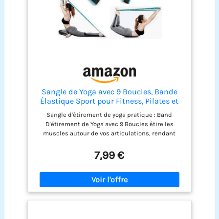
1 manuel (français non garanti).
Sangle de Yoga avec 9 Boucles, Bande
Élastique Sport pour Fitness, Pilates et
Stretching
Sangle d'étirement de yoga pratique : Band
D'étirement de Yoga avec 9 Boucles étire les
muscles autour de vos articulations, rendant
votre corps plus souple et prévenant efficacement
les blessures pendant l'exercice. L'utilisation
7,99 €
régulière du Band Elastique Sport améliore la
stabilité et la flexibilité et favorise la santé
physique générale grâce aux étirements.
MATÉRIAU DURABLE : Sangle de Yoga est fabriqué
en tissu polyester/coton de haute qualité, qui est
confortable et doux au toucher, pas facile à user
ou à déchirer. Excellente flexibilité et durabilité.