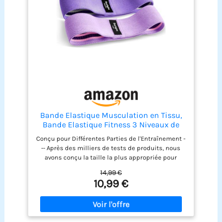
haute élasticité, ce extenseur élastique sport
conserve sa tension même après des
entraînements prolongés.
Bande Elastique Musculation en Tissu,
Bande Elastique Fitness 3 Niveaux de
Force, Elastique Sport pour Le
Conçu pour Différentes Parties de l'Entraînement -
Yoga/Pilates/Fitness/Squats/Pont
-- Après des milliers de tests de produits, nous
fessiers (Lavande, Violet, Violet foncé)
avons conçu la taille la plus appropriée pour
chaque bande élastique musculation. Ils sont le
14,99 €
choix parfait pour améliorer le fessier, augmenter
10,99 €
l'endurance musculaire et modifier les jambes.
Convient à tous --- 3 bande elastique musculation
3 niveaux pour un réglage facile de l'intensité
d'entraînement. Que vous soyez un athlète