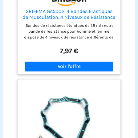
GRIFEMA GA5002, 4 Bandes Élastiques
de Musculation, 4 Niveaux de Résistance
pour la Musculation, Le Pilates, Le Yoga
[Bandes de résistance étendues de 1,8 m] : notre
et Plus Encore, Bleu, Rouge, Jaune, Violet
bande de résistance pour homme et femme
dispose de 4 niveaux de résistance différents de
15 à 35 Lbs(6,8 à 15,9 Kg ). Chaque couleur
représente un niveau de résistance, adapté à vos
7,97 €
différentes étapes d'entraînement physique.
Haute qualité : fabriqué en élastomère
thermoplastique (TPE) de haute qualité, il est non
toxique, à rebond rapide, flexible, durable, sûr et
fiable. [Super portable] : longueur : 180 cm, largeur
: 15 cm. Les bandes de fitness sont petites et
légères, et se glissent facilement dans le sac de
transport (inclus). Vous pouvez faire de l'exercice
n'importe où [Entraînement complet du corps] :
nos bandes d'entraînement vous permettent de
défier n'importe quel exercice. Conçues pour
cibler les muscles des bras, de la poitrine, des
abdominaux, des fessiers et des jambes. [Ce que
vous obtenez] : 4 bandes de résistance avec
différents niveaux, 1 sac de rangement portable et