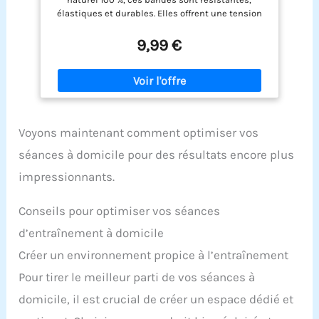
De Sport Maison – Kit Fitness avec Sac
élastiques et durables. Elles offrent une tension
De Transport
fluide, conservent leur forme même après une
utilisation quotidienne et garantissent un
9,99 €
entraînement sûr et efficace. 5 NIVEAUX DE
RÉSISTANCE : Le set comprend des bandes allant
de 10 lbs à 115 lbs combinés, permettant d’ajuster
facilement l’intensité. Idéal pour débutants
comme pour sportifs avancés souhaitant
progresser. ENTRAÎNEMENT PARTOUT : Légères et
Voyons maintenant comment optimiser vos
compactes, ces bandes se transportent
facilement dans un sac. Parfaites pour s’entraîner
séances à domicile pour des résultats encore plus
à la maison, au bureau, en salle ou en extérieur,
impressionnants.
sans équipement encombrant. POLYVALENCE
MULTIFONCTION : Idéales pour musculation,
étirements, yoga, pilates, cross-training,
Conseils pour optimiser vos séances
rééducation et assistance aux tractions.
Remplacent plusieurs équipements fitness en un
d’entraînement à domicile
seul accessoire. ENTRAÎNEMENT COMPLET DU
Créer un environnement propice à l’entraînement
CORPS : Réalisez plus de 150 exercices ciblant
bras, jambes, dos, abdominaux et fessiers. Parfait
Pour tirer le meilleur parti de vos séances à
pour renforcement musculaire, perte de poids et
amélioration globale de la condition physique.
domicile, il est crucial de créer un espace dédié et