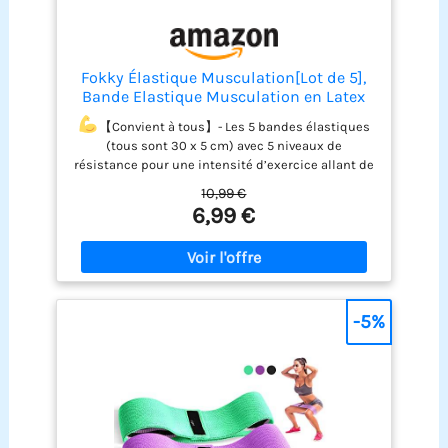
Fokky Élastique Musculation[Lot de 5],
Bande Elastique Musculation en Latex
【Convient à tous】- Les 5 bandes élastiques
(tous sont 30 x 5 cm) avec 5 niveaux de
résistance pour une intensité d’exercice allant de
2 à 13 kg (Léger, Moyen, Lourd, X-Lourd, XX-Lourd).
10,99 €
Que vous soyez un athlète chevronné ou un
6,99 €
débutant, vous pouvez choisir celui qui vous
convient en fonction du niveau d’entraînement
actuel.
【Sûr et durable】- Les bandes de
fitness sont faites de matériau résistant. Les
matériaux de haute qualité offrent une parfaite
-5%
résistance à la déchirure. Le meilleur choix pour
le sport et le fitness.
【Multifonctionnel】- La
bande de résistance élastique est parfaite pour la
condition physique, la perte de poids, la
musculation et plus encore. Améliorez votre force
abdominale avec des exercices qui renforcent
votre poitrine, votre dos, vos épaules, vos bras et