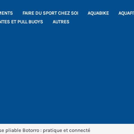
MENTS
FAIRE DU SPORT CHEZ SOI
AQUABIKE
AQUAF
NTES ET PULL BUOYS
AUTRES
se pliable Botorro : pratique et connecté