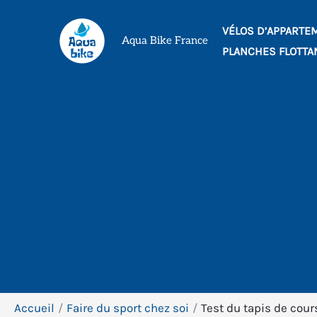
Aller
VÉLOS D’APPARTE
au
Aqua Bike France
PLANCHES FLOTTA
contenu
Accueil
Faire du sport chez soi
Test du tapis de cour