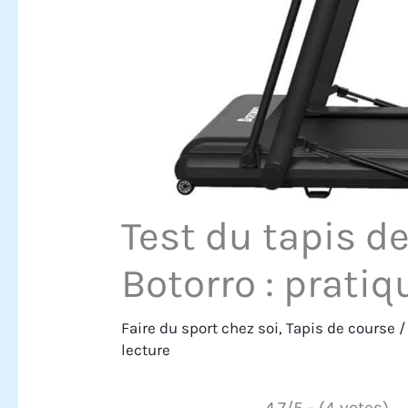
Test du tapis de
Botorro : prati
Faire du sport chez soi
,
Tapis de course
/
lecture
4.7/5 - (4 votes)