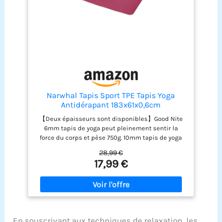
garantie de 1 an. En cas de problème, notre équipe
travaille 24 heures sur 24 pour vous aider à le
résoudre.
Narwhal Tapis Sport TPE Tapis Yoga
Antidérapant 183x61x0,6cm
【Deux épaisseurs sont disponibles】Good Nite
6mm tapis de yoga peut pleinement sentir la
force du corps et pèse 750g. 10mm tapis de yoga
plus épais vit dans la zone des articulations et
28,99 €
pèse 1200g. Les deux couches conviennent pour le
17,99 €
Pilates, le Hiit, le Yoga, le Body et d'autres sports
【TPE Material】Le tapis de Pilates est fabriqué en
TPE, aucune colle n'est nécessaire. Il présente les
avantages d'une élasticité, d'une résistance et
d'une densité élevées. Il est donc durable, ne se
déforme pas facilement et a un bon effet de
En souscrivant aux techniques de relaxation, les