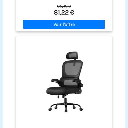
Bureau ,Lecture,Noir
soutenir le dos et de soulager la fatigue.De plus, le
85,49 €
dossier de la chaise de bureau peut être incliné et
81,22 €
pivoté entre 90° et 120°.Lorsque vous êtes fatigué
de travailler, vous pouvez vous appuyer sur la
chaise pour vous reposer. Conception
Ergonomique Omnidirectionnelle: le chaise de
bureau naspaluro utilise une conception
ergonomique avancée, équipée d'un support
lombaire adaptable de 0 à 20 °, d'un dossier
inclinable de 90 à 120 °, d'un appui-tête réglable
en hauteur et en angle. La conception
ergonomique multi-angle peut parfaitement
s'adapter aux courbes de votre corps et vous
apporter un confort total. Si vous devez rester
assis longtemps au travail, le chaise ergonomique
naspaluro est le bon choix pour vous ! Pas
seulement pour le bureau à domicile : la hauteur
de la chaise de bureau et l'appui-tête sont
réglables, vous pouvez vous adapter à votre taille,
choisir la position assise la plus confortable et
vous concentrer sur votre travail. Que vous
l'utilisiez pour le bureau, l'étude ou le jeu, que
vous soyez ingénieur, maître de jeu ou service
clientèle, tant que vous restez assis longtemps, la