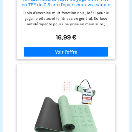
jours
en TPE de 0.6 cm d'épaisseur avec sangle
de transport, Noir
Tapis d'exercice multifonction noir ; idéal pour le
yoga, le pilates et le fitness en général. Surface
antidérapante pour une prise en main sûre ;
épaisseur de 6,35 mm offrant un soutien
confortable et rembourré et une absorption des
16,99 €
chocs. Matériau TPE durable avec élasticité
élastique Sangle de transport incluse pour un
transport facile. Dimensions du produit : 73,6
pouces de long x 24 pouces de large x 0,24 pouces
d'épaisseur