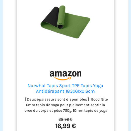
Narwhal Tapis Sport TPE Tapis Yoga
Antidérapant 183x61x0,6cm
【Deux épaisseurs sont disponibles】Good Nite
6mm tapis de yoga peut pleinement sentir la
force du corps et pèse 750g. 10mm tapis de yoga
plus épais vit dans la zone des articulations et
28,99 €
pèse 1200g. Les deux couches conviennent pour le
16,99 €
Pilates, le Hiit, le Yoga, le Body et d'autres sports