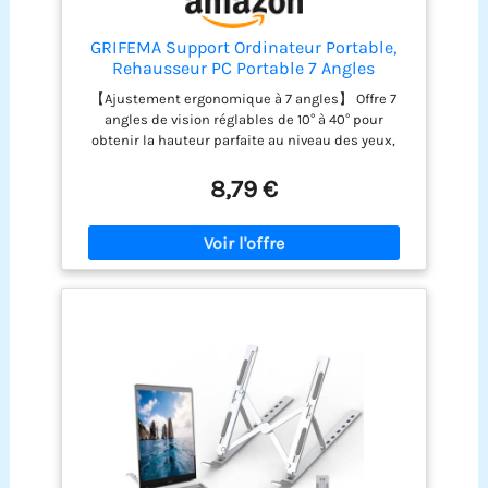
GRIFEMA Support Ordinateur Portable,
Rehausseur PC Portable 7 Angles
【Ajustement ergonomique à 7 angles】 Offre 7
angles de vision réglables de 10° à 40° pour
obtenir la hauteur parfaite au niveau des yeux,
corrigeant efficacement votre posture et
réduisant la fatigue cervicale, le mal de dos ou la
8,79 €
fatigue oculaire pendant les longues heures de
bureau ou de télétravail. 【Design pliable ultra-
portable avec pochette】 Pesant seulement 222g
et se pliant dans un format compact de
255x44x20mm, ce support léger se glisse sans
effort dans votre sac à dos, tandis que la pochette
de rangement incluse le rend idéal pour les
trajets quotidiens, les voyages et le flex-office.
【Stabilité triangulaire robuste & protection
antidérapante】 Conçu avec une structure
triangulaire de qualité supérieure qui offre un
soutien ultra-stable pour taper sans
tremblement, entièrement soutenu par des
patins en silicone antidérapants et des crochets