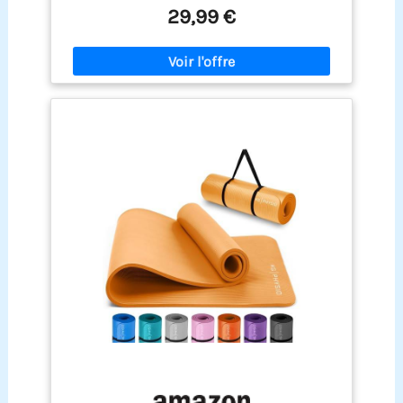
Avec son matériau NBR en mousse haute densité,
29,99 €
le matelas de yoga et de fitness PROIRON soutient
la colonne vertébrale, les hanches, les genoux et
les coudes sur les sols durs. ANTI-SLIP - Empêche
la rupture grâce au nouveau design avec filet
intégré contre la casse. Vous pouvez utiliser ce
matelas pour des positions de yoga et des
exercices difficiles. Taille-183 x 66cm, épaisseur
de 10mm - Le matelas garantit un confort pour les
personnes de toutes formes et tailles. Idéal pour
le yoga, le pilates, les exercices, le camping, le
sommeil, la méditation, les parcs. Le tapis de yoga
extra épais est facile à nettoyer avec un détergent.