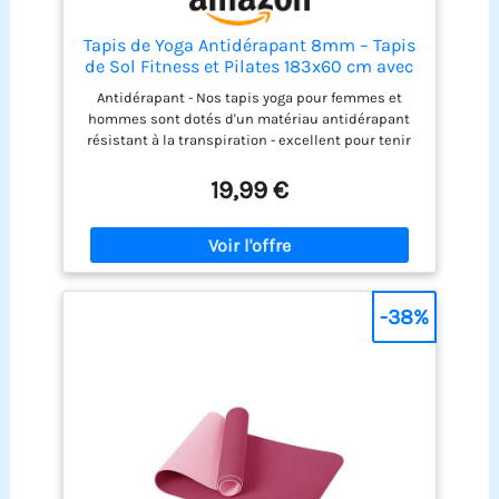
Tapis de Yoga Antidérapant 8mm – Tapis
de Sol Fitness et Pilates 183x60 cm avec
Sangle de Transport, Tapis Gym Épais
Antidérapant - Nos tapis yoga pour femmes et
Confortable pour Sport et Entraînement
hommes sont dotés d'un matériau antidérapant
à Domicile
résistant à la transpiration - excellent pour tenir
des postures de yoga ou de pilates. Confort
Supérieur - Nos tapis yoga epais KG Physio sont
19,99 €
dotés d'un amorti de qualité supérieure pour
absorber les chocs et créer un confort sous vos
pieds, afin que vous puissiez faire vos
entraînements sans blesser vos articulations.
Haute Qualité - Toujours pas convaincu avec notre
tapis de yoga antiderapant? Voyez les évaluations
-38%
de milliers de clients satisfaits ci-dessous!
Transportable - Notre tapis pilates est livré avec
une sangle de transport gratuite enroulée à
l'intérieur, ce qui le rend idéal pour une
utilisation mobile ou pour le ranger proprement
dans votre maison. Le yoga tapis mesure 183 cm
de long sur 60 cm de large. L'épaisseur est de 8
mm. Garantie - Nos tapis de yoga epais ont une