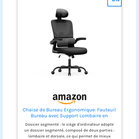
serviette pour le frotter et il sera comme neuf;nos
tapis de sport peuvent être enroulés facilement et
sont assez compacts pour économiser de l'espace
pour le stockage. UTILISATION
MULTIFONCTIONNELLE:Nous espérons que ce tapis
de yoga peut répondre à vos besoins multiples,en
plus du tapis yoga,il peut également être un tapis
de pilates, un tapis de gym,un coussin de
méditation,un tapis d'échauffement,un tapis de
sol camping,un tapis de physiothérapie,un tapis
home trainer,un coussin de voyage et ainsi de
suite.Nos tapis de sport peuvent répondre à la
plupart des besoins en matière d'exercices assis
ou allongés, et sont encore plus efficaces
lorsqu'ils sont combinés à d'autres équipements
de fitness tels que les rouleaux d'entraînement.
Chaise de Bureau Ergonomique: Fauteuil
Bureau avec Support Lombaire en
C,Dossier et Appui-tête
Dossier segmenté : le siège d'ordinateur adopte
Réglables,Reversible Armrest,Siege en
un dossier segmenté, composé de deux parties :
Maille Respirante Convient à la Maison
lombaire et dorsale, ce qui permet de mieux