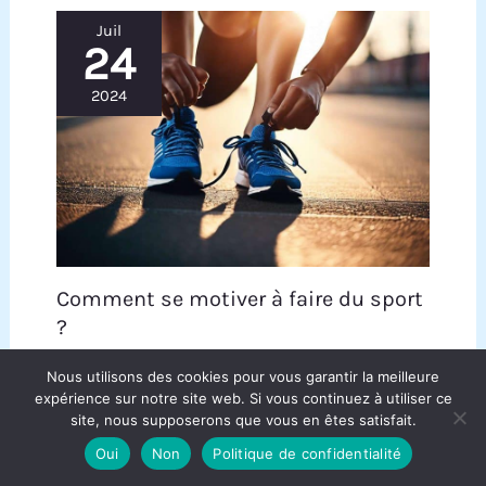
ordinateur portable ou votre tablette du support
avant d'ajuster sa hauteur ou son angle.
Juil
24
2024
Comment se motiver à faire du sport
?
Nous utilisons des cookies pour vous garantir la meilleure
expérience sur notre site web. Si vous continuez à utiliser ce
Juil
site, nous supposerons que vous en êtes satisfait.
26
Oui
Non
Politique de confidentialité
2024