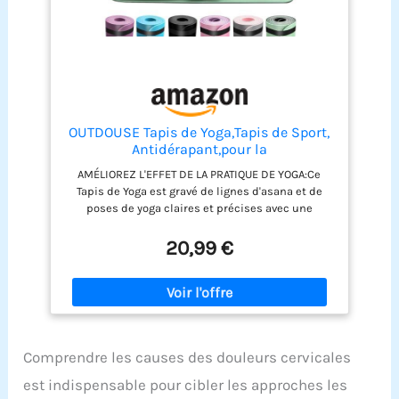
OUTDOUSE Tapis de Yoga,Tapis de Sport,
Antidérapant,pour la
Gymnastique,Pilates,Yoga,Maison,Voyage
AMÉLIOREZ L'EFFET DE LA PRATIQUE DE YOGA:Ce
,Tapis de Gymnastique avec sangles de
Tapis de Yoga est gravé de lignes d'asana et de
rangement,183x61x0.6cm
poses de yoga claires et précises avec une
technologie d'impression laser qui peut vous
aider à mieux contrôler la position et la posture
20,99 €
de votre corps.Par conséquent,ce Tapis de Yoga
peut réduire la difficulté de pratiquer le
gymnastique ou le pilates et améliorer l'effet de la
pratique sport,ce qui est le meilleur choix pour
les débutants en yoga pour acheter un tapis de
sport. ANTIDÉRAPANT DES DEUX
Comprendre les causes des douleurs cervicales
CÔTÉS,MULTIFONCTIONNEL:Tapis antidérapant avec
un design de texture prismatique,les deux côtés
est indispensable pour cibler les approches les
peuvent fournir une adhérence ultime pour vous