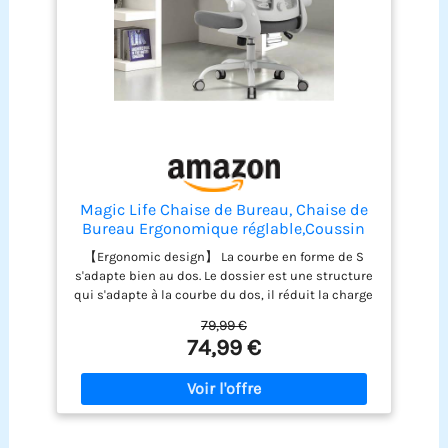
aux instructions claires et aux pièces
numérotées, une seule personne suffit pour
monter cette chaise ergonomique en seulement
15 à 30 minutes, afin de profiter rapidement de
son confort
Magic Life Chaise de Bureau, Chaise de
Bureau Ergonomique réglable,Coussin
d'assise rebondissant, Dossier Haut en
【Ergonomic design】 La courbe en forme de S
Maille Respirante, accoudoirs en 3D,
s'adapte bien au dos. Le dossier est une structure
Chaise en Maille pour la Maison
qui s'adapte à la courbe du dos, il réduit la charge
sur le corps et n'est pas facile à fatiguer après de
79,99 €
longues heures de travail.Il favorise un travail et
74,99 €
un repos confortables. 【Support lombaire et
appui-tête amovibles】 Le support lombaire peut
être ajusté d'environ 3cm, et vous pouvez définir
la position la plus adaptée en fonction de vous-
même. La hauteur et l'angle de l'appui-tête mobile
peuvent être ajustés à la bonne position, vous