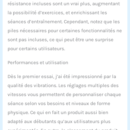
résistance incluses sont un vrai plus, augmentant
votre entraînement avec
différentes positions
la possibilité d’exercices, et enrichissant les
d'entraînement pour
séances d’entraînement. Cependant, notez que les
améliorer la circulation
sanguine de tout le
piles nécessaires pour certaines fonctionnalités ne
corps. Disponible pour
sont pas incluses, ce qui peut être une surprise
amincir, soulever les
fesses, tonifier et
pour certains utilisateurs.
façonner la ligne. Points
de massage aimantés :
Performances et utilisation
stimule les pieds grâce à
l'aimant sur la surface de
Dès le premier essai, j’ai été impressionné par la
la plaque vibrante,
effectue un drainage
qualité des vibrations. Les réglages multiples des
lymphatique et un
vitesses vous permettent de personnaliser chaque
massage des points
d'acupuncture Il peut
séance selon vos besoins et niveaux de forme
également améliorer
physique. Ce qui en fait un produit aussi bien
efficacement la
circulation sanguine et
adapté aux débutants qu’aux utilisateurs plus
stimuler le métabolisme.