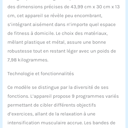
temps. Avec seulement 10
des dimensions précises de 43,99 cm x 30 cm x 13
minutes d'exercice par
jour, vous pouvez brûler
cm, cet appareil se révèle peu encombrant,
des calories sans effort
s’intégrant aisément dans n’importe quel espace
et soulager le stress tout
au long de la journée.
de fitness à domicile. Le choix des matériaux,
Mode manuel et
mêlant plastique et métal, assure une bonne
n'importe quelle vitesse
que vous aimez : la
robustesse tout en restant léger avec un poids de
plaque de vibration
7,98 kilogrammes.
permet de basculer entre
les paramètres de vitesse
de 1 à 99. Avec la marche,
Technologie et fonctionnalités
le jogging et la course à
pied, trois réglages de
Ce modèle se distingue par la diversité de ses
raccourci, et bouton M
fonctions. L’appareil propose 9 programmes variés
(20, 40, 80 vitesses) pour
la sélection, conçu pour
permettant de cibler différents objectifs
vos besoins pour
d’exercices, allant de la relaxation à une
différents exercices.
Choisissez votre mode
intensification musculaire accrue. Les bandes de
préféré pour optimiser