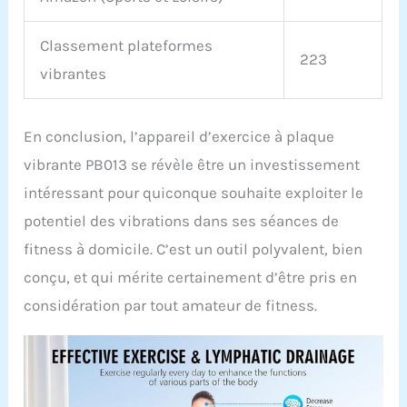
antidérapante douce
pour l'empêcher de
Classement plateformes
glisser pendant l'exercice.
223
vibrantes
Garantit une plus grande
sécurité et stabilité
pendant votre exercice.
En conclusion, l’appareil d’exercice à plaque
vibrante PB013 se révèle être un investissement
intéressant pour quiconque souhaite exploiter le
potentiel des vibrations dans ses séances de
fitness à domicile. C’est un outil polyvalent, bien
conçu, et qui mérite certainement d’être pris en
considération par tout amateur de fitness.