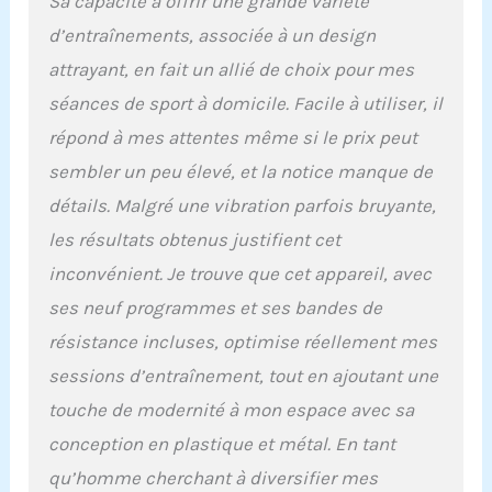
Sa capacité à offrir une grande variété
(20, 40, 80 vitesses) pour
d’entraînements, associée à un design
la sélection, conçu pour
vos besoins pour
attrayant, en fait un allié de choix pour mes
différents exercices.
séances de sport à domicile. Facile à utiliser, il
Choisissez votre mode
préféré pour optimiser
répond à mes attentes même si le prix peut
votre entraînement avec
sembler un peu élevé, et la notice manque de
différentes positions
d'entraînement pour
détails. Malgré une vibration parfois bruyante,
améliorer la circulation
les résultats obtenus justifient cet
sanguine de tout le
corps. Disponible pour
inconvénient. Je trouve que cet appareil, avec
amincir, soulever les
ses neuf programmes et ses bandes de
fesses, tonifier et
résistance incluses, optimise réellement mes
façonner la ligne. Points
de massage aimantés :
sessions d’entraînement, tout en ajoutant une
stimule les pieds grâce à
touche de modernité à mon espace avec sa
l'aimant sur la surface de
la plaque vibrante,
conception en plastique et métal. En tant
effectue un drainage
qu’homme cherchant à diversifier mes
lymphatique et un