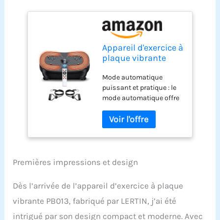
Appareil d'exercice à
plaque vibrante
PB013
Mode automatique
puissant et pratique : le
mode automatique offre
9 vitesses et intensités
différentes. Appuyez
simplement sur le
bouton P et profitez d'une
expérience d'exercice
agréable. Il est livré avec
Premières impressions et design
2 bandes d'entraînement
de résistance, de sorte
Dès l’arrivée de l’appareil d’exercice à plaque
que vous pouvez
vibrante PB013, fabriqué par LERTIN, j’ai été
travailler le haut et le bas
du corps en même
intrigué par son design compact et moderne. Avec