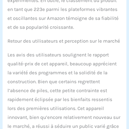
expérimentés. En outre, le classement du produit
La coopération avec
en tant que 223e parmi les plateformes vibrantes
différents modes peut
renforcer la force du
et oscillantes sur Amazon témoigne de sa fiabilité
noyau tout en
et de sa popularité croissante.
augmentant la flexibilité.
Veuillez consulter votre
médecin si vous avez des
Retour des utilisateurs et perception sur le marché
conditions médicales
spéciales avant d'utiliser
Les avis des utilisateurs soulignent le rapport
ce produit. Par exemple
qualité-prix de cet appareil, beaucoup apprécient
enceinte et en période
menstruelle, maladies
la variété des programmes et la solidité de la
cardiovasculaires,
construction. Bien que certains regrettent
ostéoporose, problèmes
cardiaques, hypertension
l’absence de piles, cette petite contrainte est
Télécommande et
rapidement éclipsée par les bienfaits ressentis
rangement facile : avec la
télécommande, vous
lors des premières utilisations. Cet appareil
pouvez contrôler la
innovant, bien qu’encore relativement nouveau sur
machine à distance.
L'écran LED vous permet
le marché, a réussi à séduire un public varié grâce