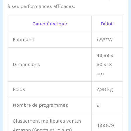
de voir facilement l'heure
à ses performances efficaces.
et la vitesse pour une vue
claire de votre
entraînement. Plaque
Caractéristique
Détail
vibrante compacte avec
seulement 7,5 kg de
poids, peut économiser
Fabricant
LERTIN
de l'espace, facile à
transporter et à ranger.
43,99 x
Transformez n'importe
quel endroit en salle de
Dimensions
30 x 13
sport personnelle. De
cm
haute qualité et superbe
design : plaque vibrante
portable fabriquée en
Poids
7,98 kg
ABS durable, légère mais
robuste. Cette machine
Nombre de programmes
9
est équipée de 4
ventouses
antidérapantes en
Classement meilleures ventes
caoutchouc solide sur le
499 879
Amazon (Sports et Loisirs)
fond et d'une surface