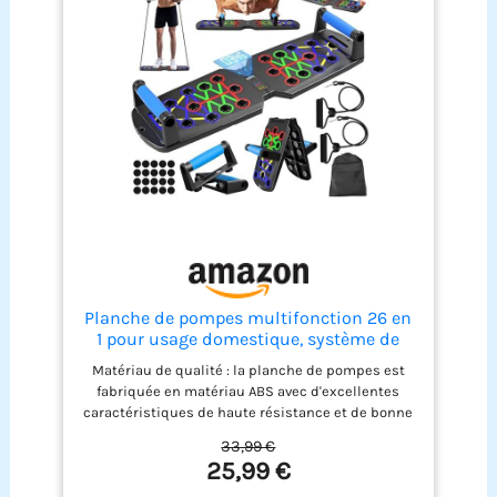
Planche de pompes multifonction 26 en
1 pour usage domestique, système de
fitness, sol, poitrine, exercices
Matériau de qualité : la planche de pompes est
musculaires, équipement professionnel
fabriquée en matériau ABS avec d'excellentes
pour brûler les graisses pour homme (26
caractéristiques de haute résistance et de bonne
en 1)
ténacité, la poignée antidérapante aide à répartir
33,99 €
la force uniformément et peut fournir une prise en
25,99 €
main confortable pour minimiser la fatigue du
poignet. Des coussinets antidérapants ont