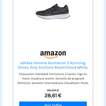
adidas Homme Runfalcon 5 Running
Shoes, Grey Six/Core Black/Cloud White,
39 1/3 EU
Chaussant standard. Fermeture à lacets. Tige en
mesh. Doublure textile. Semelle de propreté
OrthoLite. Semelle intermédiaire Cloudfoam. Poids
: 304 g (pointure 42 2/3). Drop semelle
60,00 €
intermédiaire : 10 mm (talon 33 mm / avant-pied
28,61 €
23 mm). Semelle extérieure Adiwear.