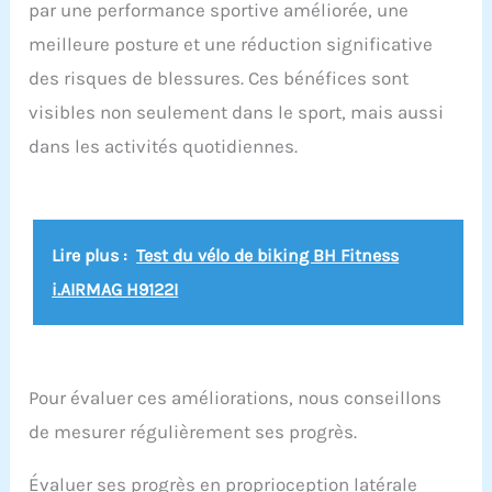
par une performance sportive améliorée, une
six. Qualité supérieure - Nos genouillères et nos
poignées sont faites d'un matériau de tapis de
meilleure posture et une réduction significative
yoga de qualité supérieure appelé TPE. Il offre un
soutien plus solide et un toucher plus doux.
des risques de blessures. Ces bénéfices sont
Garantie - Nous offrons une garantie de 2 ans pour
visibles non seulement dans le sport, mais aussi
garantir la jouissance à long terme de votre achat.
Veuillez nous contacter pour toute question ou
dans les activités quotidiennes.
préoccupation - nous sommes là pour vous aider.
Lire plus :
Test du vélo de biking BH Fitness
i.AIRMAG H9122I
Pour évaluer ces améliorations, nous conseillons
de mesurer régulièrement ses progrès.
Évaluer ses progrès en proprioception latérale