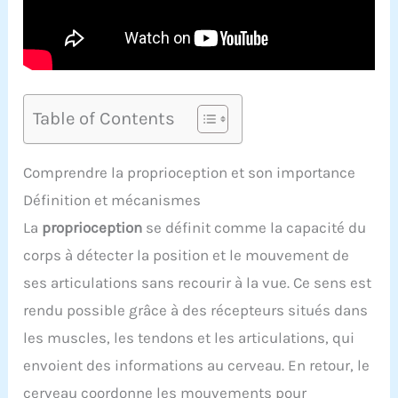
Table of Contents
Comprendre la proprioception et son importance
Définition et mécanismes
La
proprioception
se définit comme la capacité du
corps à détecter la position et le mouvement de
ses articulations sans recourir à la vue. Ce sens est
rendu possible grâce à des récepteurs situés dans
les muscles, les tendons et les articulations, qui
envoient des informations au cerveau. En retour, le
cerveau coordonne les mouvements pour