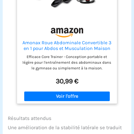
appui prolongé sur le bouton permet de
réinitialiser les données d'entraînement. Roues
renforcées & rembourrage en mousse : Les
rouleaux robustes et épais ainsi que le
rembourrage en mousse NBR haute qualité
augmentent la sécurité et la durabilité de
l'appareil, le rendant moins susceptible aux
dommages.
Amonax Roue Abdominale Convertible 3
en 1 pour Abdos et Musculation Maison
Efficace Core Trainer - Conception portable et
légère pour l'entraînement des abdominaux dans
le gymnase ou simplement à la maison.
Développez la force et la définition de vos abdos,
prêts pour l'été! Dual Mode - Le support plus large
30,99 €
du rouleau ab donne plus de stabilité et de
contrôle, particulièrement utile pour les
débutants. Déployez en toute confiance en
utilisant notre cadre de roue robuste et une barre
en métal solide extra épais. Mode unique -
Changez simplement la direction des roues pour
Résultats attendus
avoir un support plus étroit pour un exercice
abdominal plus avancé et plus difficile,
Une amélioration de la stabilité latérale se traduit
transformant votre abdos en un superbe pack de