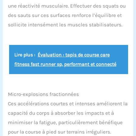
résistante à l'usure. 【Glisser sur & À lacets】:
une réactivité musculaire. Effectuer des squats ou
Les sneakers homme avec doublure synthétique
élastique et douce protègent votre talon arrière de
des sauts sur ces surfaces renforce l’équilibre et
l'abrasion, ce qui est pratique à mettre et à
sollicite intensément les muscles stabilisateurs.
enlever. Les lacets peuvent être facilement
ajustés pour mieux s'adapter à vos pieds.
【Plusieurs Occacions】: Les baskets et
chaussures de sport homme conviennent à la
course, à la randonnée, au sport, à la gym, au
jogging, au cyclisme, à l'exercice, au travail, au
Lire plus :
Évaluation : tapis de course care
basket-ball, au tennis, au football, aux fêtes, aux
fitness fast runner sp, performant et connecté
voyages, à la maison, aux cours d'entraînement,
aux vacances, aux loisirs, achats quotidiens,
camping, conduite, activités intérieures et
extérieures. Chaussures de marche
décontractées à enfiler pour hommes, parfaites
Micro-explosions fractionnées
pour votre usage quotidien.
Ces accélérations courtes et intenses améliorent la
capacité du corps à absorber les impacts et à
minimiser la fatigue, particulièrement bénéfique
pour la course à pied sur terrains irréguliers.