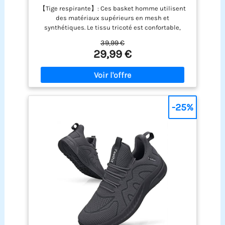
44
【Tige respirante】: Ces basket homme utilisent
des matériaux supérieurs en mesh et
synthétiques. Le tissu tricoté est confortable,
respirant et léger pour garder vos pieds au sec
39,99 €
pendant l'exercice. 【 Intérieur confortable 】 :
29,99 €
l'intérieur des chaussures homme est fabriqué en
textile et en coton respirant hautement élastique.
Amorti et absorption des chocs accrus, offrant un
confort même en position debout et en marchant
pendant une longue période. 【Antidérapant et
antichoc】: Ces chaussures de sport pour
-25%
hommes sont fabriquées en EVA et en caoutchouc
résistant. L'EVA offre une absorption des chocs, un
amorti et un soutien efficaces. La semelle
extérieure en caoutchouc est antidérapante et
résistante à l'usure. 【Glisser sur & À lacets】:
Les sneakers homme avec doublure synthétique
élastique et douce protègent votre talon arrière de
l'abrasion, ce qui est pratique à mettre et à
enlever. Les lacets peuvent être facilement
ajustés pour mieux s'adapter à vos pieds.
【Plusieurs Occacions】: Les baskets et
chaussures de sport homme conviennent à la