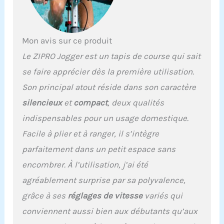
d'entraînement
automatiques et des
vitesses allant de 1 à 16
km/h. Que vous préfériez
Mon avis sur ce produit
une promenade
Le ZIPRO Jogger est un tapis de course qui sait
tranquille ou une course
intense, ce tapis de
se faire apprécier dès la première utilisation.
course s'adapte à vos
Son principal atout réside dans son caractère
besoins, vous aidant à
atteindre vos objectifs de
silencieux
et
compact
, deux qualités
fitness plus rapidement.
indispensables pour un usage domestique.
Le moteur de 1,5 CV
assure un
Facile à plier et à ranger, il s’intègre
fonctionnement
parfaitement dans un petit espace sans
silencieux, idéal pour une
utilisation à domicile.
encombrer. À l’utilisation, j’ai été
FONCTIONNALITÉS DE
agréablement surprise par sa polyvalence,
SUIVI COMPLÈTES -
Suivez vos progrès avec
grâce à ses
réglages de vitesse
variés qui
l'écran LED qui affiche la
conviennent aussi bien aux débutants qu’aux
vitesse, le temps, la