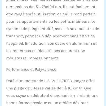
branchez et commencez
dimensions de 151x78x124 cm, il peut facilement
à courir ! PROGRAMMES
D'ENTRAÎNEMENT
être rangé après utilisation, ce qui le rend parfait
AVANCÉS - Améliorez
pour les appartements ou les petits intérieurs. Le
votre forme physique
avec 12 programmes
système de pliage intuitif, associé aux roulettes de
d'entraînement
transport, permet un déplacement sans effort de
automatiques et des
vitesses allant de 1 à 16
l’appareil. En addition, son cadre en aluminium et
km/h. Que vous préfériez
les matériaux solides utilisés assurent une
une promenade
tranquille ou une course
robustesse impressionnante.
intense, ce tapis de
course s'adapte à vos
Performance et Polyvalence
besoins, vous aidant à
atteindre vos objectifs de
Doté d’un moteur de 1, 5 CV, le ZIPRO Jogger offre
fitness plus rapidement.
Le moteur de 1,5 CV
une plage de vitesse variée de 1 à 16 km/h. Que
assure un
vous soyez un débutant cherchant à maintenir une
fonctionnement
silencieux, idéal pour une
bonne forme physique ou un athlète désirant