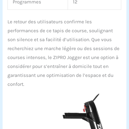
Programmes
12
mécanisme de pliage
rapide. Après votre
entraînement, pliez-le
simplement et rangez-le
Le retour des utilisateurs confirme les
facilement sous un lit ou
performances de ce tapis de course, soulignant
derrière une armoire. Son
design léger (39 kg) et
son silence et sa facilité d’utilisation. Que vous
ses dimensions
recherchiez une marche légère ou des sessions de
compactes une fois plié
(151 x 78 x 35 cm) le
courses intenses, le ZIPRO Jogger est une option à
rendent facile à ranger et
considérer pour s’entraîner à domicile tout en
à transporter.
garantissant une optimisation de l’espace et du
confort.