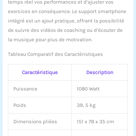
temps réel vos performances et d’ajuster vos
Rendez votre
exercices en conséquence. Le support smartphone
entraînement plus
agréable avec le support
intégré est un ajout pratique, offrant la possibilité
pour smartphone.
de suivre des vidéos de coaching ou d’écouter de
Regardez vos émissions
préférées ou écoutez de
la musique pour plus de motivation.
la musique pendant que
vous vous entraînez. Les
Tableau Comparatif des Caractéristiques
commandes facilement
accessibles sur les
poignées permettent des
Caractéristique
Description
ajustements de vitesse
sans interruption, et les
rampes latérales
Puissance
1080 Watt
antidérapantes assurent
la sécurité pendant les
Poids
39, 5 kg
séances intenses. FACILE
À DÉPLACER ET À RANGER
- Le ZIPRO JOGGER est
Dimensions pliées
151 x 78 x 35 cm
équipé de roulettes de
transport et d'un