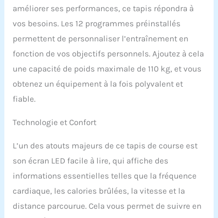
utilisation à domicile.
améliorer ses performances, ce tapis répondra à
FONCTIONNALITÉS DE
SUIVI COMPLÈTES -
vos besoins. Les 12 programmes préinstallés
Suivez vos progrès avec
permettent de personnaliser l’entraînement en
l'écran LED qui affiche la
vitesse, le temps, la
fonction de vos objectifs personnels. Ajoutez à cela
distance, les calories
une capacité de poids maximale de 110 kg, et vous
brûlées et la masse
graisseuse. Les capteurs
obtenez un équipement à la fois polyvalent et
de fréquence cardiaque
fiable.
sur les poignées
garantissent que vous
Technologie et Confort
vous entraînez à une
intensité optimale pour
des séances efficaces.
L’un des atouts majeurs de ce tapis de course est
Surveillez votre fréquence
son écran LED facile à lire, qui affiche des
cardiaque et ajustez
votre entraînement pour
informations essentielles telles que la fréquence
maintenir l'équilibre
cardiaque, les calories brûlées, la vitesse et la
parfait entre effort et
récupération. PRATIQUE
distance parcourue. Cela vous permet de suivre en
ET DIVERTISSANT -