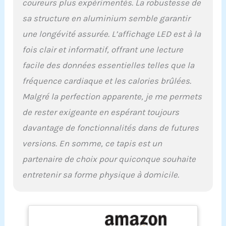
distance, les calories
coureurs plus expérimentés. La robustesse de
brûlées et la masse
sa structure en aluminium semble garantir
graisseuse. Les capteurs
une longévité assurée. L’affichage LED est à la
de fréquence cardiaque
sur les poignées
fois clair et informatif, offrant une lecture
garantissent que vous
facile des données essentielles telles que la
vous entraînez à une
intensité optimale pour
fréquence cardiaque et les calories brûlées.
des séances efficaces.
Malgré la perfection apparente, je me permets
Surveillez votre fréquence
cardiaque et ajustez
de rester exigeante en espérant toujours
votre entraînement pour
davantage de fonctionnalités dans de futures
maintenir l'équilibre
parfait entre effort et
versions. En somme, ce tapis est un
récupération. PRATIQUE
partenaire de choix pour quiconque souhaite
ET DIVERTISSANT -
Rendez votre
entretenir sa forme physique à domicile.
entraînement plus
agréable avec le support
pour smartphone.
Regardez vos émissions
préférées ou écoutez de