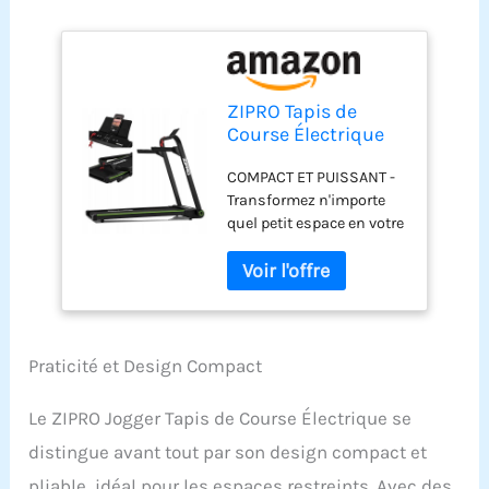
ZIPRO Tapis de
Course Électrique
Pliant 1-16 km/h 151x
COMPACT ET PUISSANT -
78 x124cm Noir
Transformez n'importe
120kg
quel petit espace en votre
sanctuaire de fitness
personnel avec le ZIPRO
JOGGER. Son design
compact (151 x 78 x 124
cm) et sa structure
pliable s'intègrent
Praticité et Design Compact
parfaitement dans
n'importe quelle pièce,
Le ZIPRO Jogger Tapis de Course Électrique se
offrant une solution
distingue avant tout par son design compact et
d'entraînement efficace.
Dépliez simplement,
pliable, idéal pour les espaces restreints. Avec des