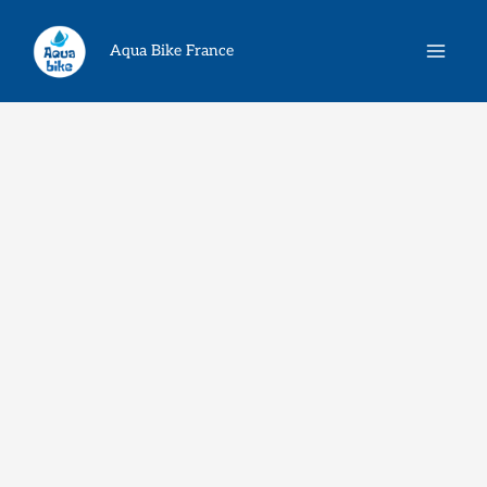
Aller
Rechercher
au
Aqua Bike France
contenu