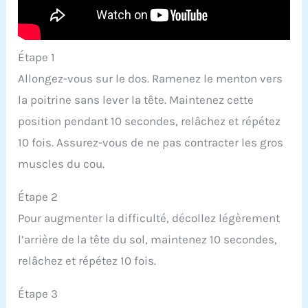
Étape 1
Allongez-vous sur le dos. Ramenez le menton vers
la poitrine sans lever la tête. Maintenez cette
position pendant 10 secondes, relâchez et répétez
10 fois. Assurez-vous de ne pas contracter les gros
muscles du cou.
Étape 2
Pour augmenter la difficulté, décollez légèrement
l’arrière de la tête du sol, maintenez 10 secondes,
relâchez et répétez 10 fois.
Étape 3