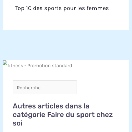
sport à domicile ou comme cadeau. Pour toute
Top 10 des sports pour les femmes
question, notre équipe après-vente
professionnelle vous répondra sous 18 heures.
Autres articles dans la
catégorie Faire du sport chez
soi