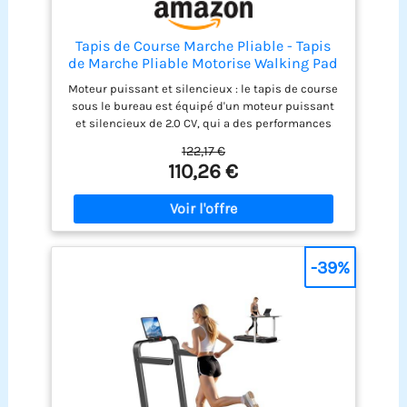
Tapis de Course Marche Pliable - Tapis
de Marche Pliable Motorise Walking Pad
Electrique Silencieux Tapis Roulant 10
Moteur puissant et silencieux : le tapis de course
km/h Treadmill Compact pour la Maison
sous le bureau est équipé d'un moteur puissant
et Le Bureau
et silencieux de 2.0 CV, qui a des performances
efficaces, une plage de vitesse de 1 à 10 km/h et
122,17 €
une capacité de charge maximale de 100 kg. Son
110,26 €
cadre en acier durable réduit les vibrations et le
bruit, garantissant un entraînement fluide et
stable.
-39%