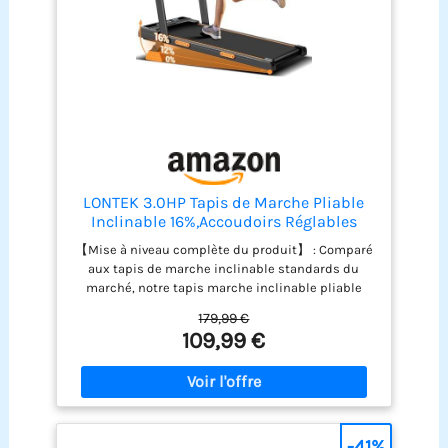
LONTEK 3.0HP Tapis de Marche Pliable
Inclinable 16%,Accoudoirs Réglables
【Mise à niveau complète du produit】 : Comparé
aux tapis de marche inclinable standards du
marché, notre tapis marche inclinable pliable
silencieux offre un réglage manuel d'inclinaison à
179,99 €
3 niveaux (max 16%), un moteur sans balais de 3.0
109,99 €
CV (vitesse max 10 km/h), un plateau (2 couches)
et une bande de course (6 couches). Il dispose
également de reposabrazos ajustables pour plus
de confort ; avec son panneau LED intuitif et
télécommande magnétique, ce tapis roulant
pliable vous permet d’entraîner efficacement et
-41%