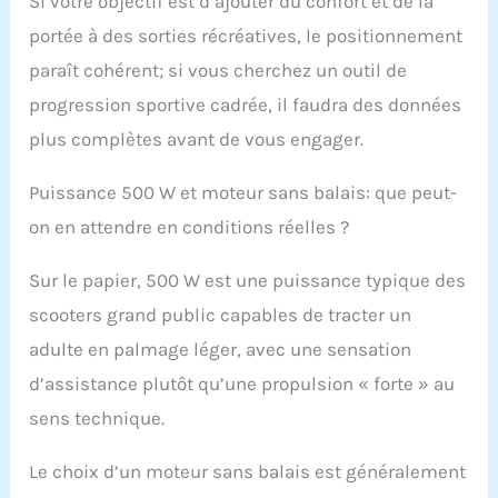
Si votre objectif est d’ajouter du confort et de la
les aventures
aquatiques.
portée à des sorties récréatives, le positionnement
【Profondeur
paraît cohérent; si vous cherchez un outil de
maximale 30 M】 : la
moto marine de sports
progression sportive cadrée, il faudra des données
de plein air utilise un
plus complètes avant de vous engager.
moteur CC de 500 W, ce
qui est plus rapide.
Puissance 500 W et moteur sans balais: que peut-
Flottabilité réglable
pour une utilisation en
on en attendre en conditions réelles ?
surface ou à des
profondeurs jusqu'à
Sur le papier, 500 W est une puissance typique des
30 mètres, vous
pourrez manœuvrer
scooters grand public capables de tracter un
dans l'eau avec
adulte en palmage léger, avec une sensation
aisance, précision et
aisance grâce à sa
d’assistance plutôt qu’une propulsion « forte » au
poignée ergonomique
sens technique.
et sa prise en main
confortable 【Large
Le choix d’un moteur sans balais est généralement
application】 : les