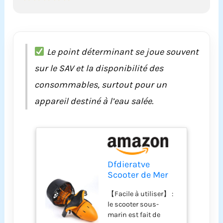
Le point déterminant se joue souvent
sur le SAV et la disponibilité des
consommables, surtout pour un
appareil destiné à l’eau salée.
Dfdieratve
Scooter de Mer
sous Marin
【Facile à utiliser】 :
Électrique, pour
le scooter sous-
Les Sports
marin est fait de
Nautiques Tels