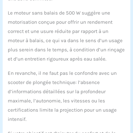
maximale de 5
kilomètres par heure.
Le moteur sans balais de 500 W suggère une
Laissez-vous nager
motorisation conçue pour offrir un rendement
dans le monde sous-
marin et explorez à
correct et une usure réduite par rapport à un
votre guise 【Vitesse
moteur à balais, ce qui va dans le sens d’un usage
réglable】 : l'hélice de
natation électrique est
plus serein dans le temps, à condition d’un rinçage
entièrement alimentée
et d’un entretien rigoureux après eau salée.
par batterie et dispose
de deux vitesses
En revanche, il ne faut pas le confondre avec un
réglables. Les scooters
électriques sous-
scooter de plongée technique: l’absence
marins sont un
d’informations détaillées sur la profondeur
excellent moyen de
réduire les pertes
maximale, l’autonomie, les vitesses ou les
d'énergie personnelles
certifications limite la projection pour un usage
et d'augmenter le
temps de plongée,
intensif.
parfaits pour la
natation, la plongée et