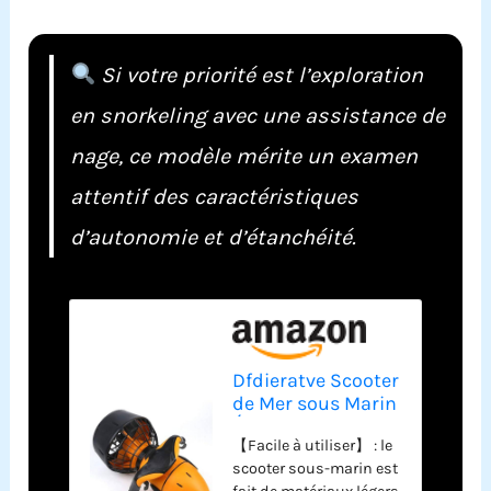
Si votre priorité est l’exploration
en snorkeling avec une assistance de
nage, ce modèle mérite un examen
attentif des caractéristiques
d’autonomie et d’étanchéité.
Dfdieratve Scooter
de Mer sous Marin
Électrique, pour
【Facile à utiliser】 : le
Les Sports
scooter sous-marin est
Nautiques Tels