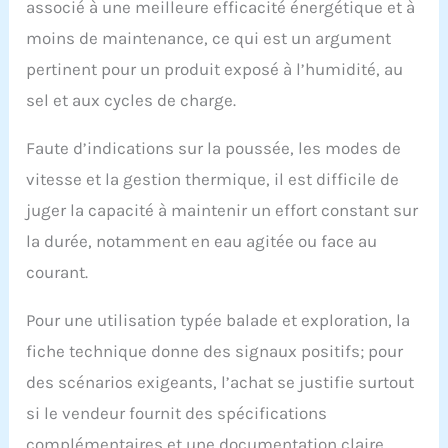
scooters de plongée
associé à une meilleure efficacité énergétique et à
conviennent à diverses
moins de maintenance, ce qui est un argument
activités sous-marines,
telles que la plongée, la
pertinent pour un produit exposé à l’humidité, au
plongée en apnée, la
sel et aux cycles de charge.
photographie sous-
marine, etc., ouvrant
Faute d’indications sur la poussée, les modes de
des possibilités
illimitées d'exploration
vitesse et la gestion thermique, il est difficile de
sous-marine et vous
juger la capacité à maintenir un effort constant sur
permettant de profiter
du plaisir du monde
la durée, notamment en eau agitée ou face au
sous-marin. Que vous
courant.
soyez plongeur
professionnel ou
amateur de loisirs, ce
Pour une utilisation typée balade et exploration, la
scooter des mers
fiche technique donne des signaux positifs; pour
améliorera votre
expérience sous-
des scénarios exigeants, l’achat se justifie surtout
marine
si le vendeur fournit des spécifications
complémentaires et une documentation claire.