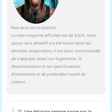
minutes et peut
atteindre une vitesse
maximale de 5
kilomètres par heure.
Laissez-vous nager
Mon avis sur ce produit
dans le monde sous-
La note moyenne affichée est de 5,0/5, mais
marin et explorez à
votre guise 【Vitesse
aucun avis détaillé n’a été fourni dans les
réglable】 : l'hélice de
données disponibles; il est donc recommandé
natation électrique
est entièrement
de s’appuyer aussi sur la garantie, la
alimentée par batterie
documentation et les spécifications
et dispose de deux
vitesses réglables.
d’autonomie et de profondeur avant de
Les scooters
statuer.
électriques sous-
marins sont un
excellent moyen de
réduire les pertes
d'énergie
personnelles et
Une décision sereine passe par la