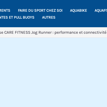
MENTS
FAIRE DU SPORT CHEZ SOI
AQUABIKE
AQUAF
NTES ET PULL BUOYS
AUTRES
rse CARE FITNESS Jog Runner : performance et connectivité