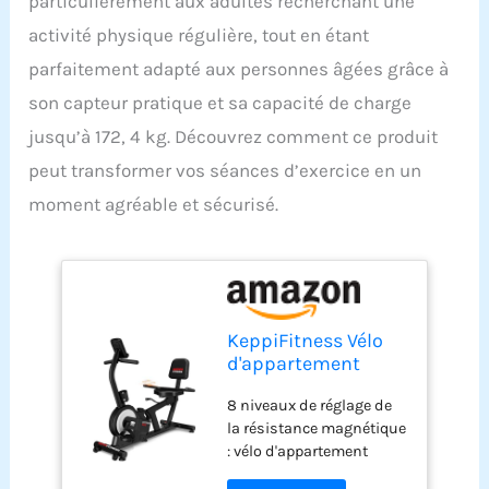
particulièrement aux adultes recherchant une
activité physique régulière, tout en étant
parfaitement adapté aux personnes âgées grâce à
son capteur pratique et sa capacité de charge
jusqu’à 172, 4 kg. Découvrez comment ce produit
peut transformer vos séances d’exercice en un
moment agréable et sécurisé.
KeppiFitness Vélo
d'appartement
couché pour
8 niveaux de réglage de
adultes avec
la résistance magnétique
résistance
: vélo d'appartement
magnétique, vélo
couché avec 8 aimants.
d'appartement pour