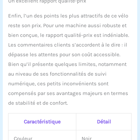
Un excellent rapport qualité-prix
selle de vélo d'exercice
est conçue avec une
Enfin, l’un des points les plus attractifs de ce vélo
mousse haute densité
confortable. Le vélo
reste son prix. Pour une machine aussi robuste et
d'exercice couché est
bien conçue, le rapport qualité-prix est indéniable.
parfait pour la
physiothérapie et
Les commentaires clients s’accordent à le dire : il
l'entraînement de
dépasse les attentes pour son coût accessible.
rééducation pour les
personnes âgées.
Bien qu’il présente quelques limites, notamment
Assistance produit :
au niveau de ses fonctionnalités de suivi
nous privilégions
l'expérience utilisateur et
numérique, ces petits inconvénients sont
offrons 5 ans de support
compensés par ses avantages majeurs en termes
produit pour vélo
d'appartement. Notre
de stabilité et de confort.
équipe est disponible
pour répondre à toutes
vos questions ou
Caractéristique
Détail
préoccupations
concernant le vélo
Couleur
Noir