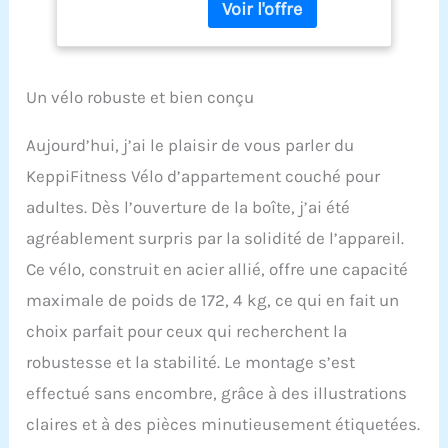
Technologie muting du
la maison, capacité
système de double
de 172,4 kg, vélos
réluctance pour vélo
cardio
couché pour vous offrir
stationnaires pour
une expérience d'exercice
personnes âgées
Un vélo robuste et bien conçu
plus silencieuse.
avec capteur de
Glissière en continu pour
Aujourd’hui, j’ai le plaisir de vous parler du
un réglage rapide : le vélo
KeppiFitness Vélo d’appartement couché pour
d'exercice couché vous
permet de libérer
adultes. Dès l’ouverture de la boîte, j’ai été
rapidement le levier et de
agréablement surpris par la solidité de l’appareil.
régler la distance du
siège pendant
Ce vélo, construit en acier allié, offre une capacité
l'entraînement sans
maximale de poids de 172, 4 kg, ce qui en fait un
descendre du vélo
d'appartement. Rendez
choix parfait pour ceux qui recherchent la
chaque entraînement
robustesse et la stabilité. Le montage s’est
plus efficace. Capacité de
poids de 172,4 kg : ce vélo
effectué sans encombre, grâce à des illustrations
couché dispose d'une
claires et à des pièces minutieusement étiquetées.
technologie de cadre