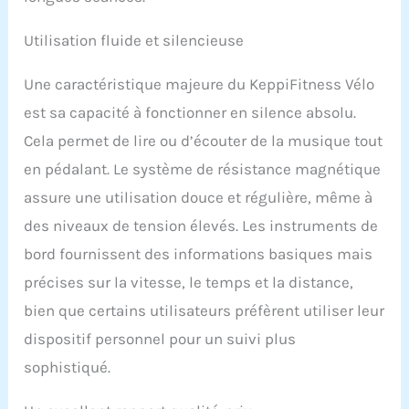
d'exercice couché lors de
l'exercice, ajustez
Utilisation fluide et silencieuse
l'intensité de l'exercice
grâce aux données de
Une caractéristique majeure du KeppiFitness Vélo
fréquence cardiaque à
temps pour améliorer
est sa capacité à fonctionner en silence absolu.
votre endurance
Cela permet de lire ou d’écouter de la musique tout
cardiorespiratoire. Pédale
d'équilibre : le vélo
en pédalant. Le système de résistance magnétique
d'exercice couché a un
assure une utilisation douce et régulière, même à
design de pédale
des niveaux de tension élevés. Les instruments de
antidérapante avec des
sangles de pied
bord fournissent des informations basiques mais
réglables. Le vélo couché
précises sur la vitesse, le temps et la distance,
offre un soutien maximal
pour les pieds tout en
bien que certains utilisateurs préfèrent utiliser leur
offrant une excellente
dispositif personnel pour un suivi plus
maniabilité, assurant un
entraînement plus sûr et
sophistiqué.
plus fluide. Coussin de
siège confortable : la