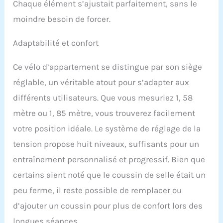
brevetée unique et peut
Chaque élément s’ajustait parfaitement, sans le
supporter une capacité
moindre besoin de forcer.
de 172,4 kg. Améliore la
sécurité et la stabilité du
Adaptabilité et confort
vélo couché. Prolonge la
durée de vie du vélo
d'appartement couché.
Ce vélo d’appartement se distingue par son siège
Affichage électronique :
réglable, un véritable atout pour s’adapter aux
ce vélo d'exercice couché
dispose d'un écran LED
différents utilisateurs. Que vous mesuriez 1, 58
avec support pour
mètre ou 1, 85 mètre, vous trouverez facilement
enregistrer et afficher les
données d'entraînement.
votre position idéale. Le système de réglage de la
Les données du vélo
tension propose huit niveaux, suffisants pour un
d'exercice sont claires et
faciles à lire, afin que
entraînement personnalisé et progressif. Bien que
vous puissiez profiter
certains aient noté que le coussin de selle était un
davantage de votre
entraînement. Suivi de la
peu ferme, il reste possible de remplacer ou
fréquence cardiaque :
d’ajouter un coussin pour plus de confort lors des
mettez votre main sur le
capteur de pouls du vélo
longues séances.