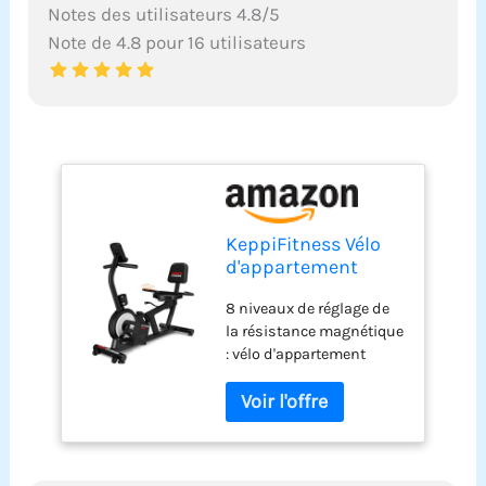
Notes des utilisateurs 4.8/5
Note de 4.8 pour 16 utilisateurs
KeppiFitness Vélo
d'appartement
couché pour
8 niveaux de réglage de
adultes avec
la résistance magnétique
résistance
: vélo d'appartement
magnétique, vélo
couché avec 8 aimants.
d'appartement pour
Technologie muting du
la maison, capacité
système de double
de 172,4 kg, vélos
réluctance pour vélo
cardio
couché pour vous offrir
stationnaires pour