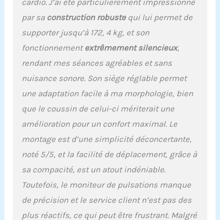
cardio. J’ai été particulièrement impressionné
durée de vie du vélo
par sa
construction robuste
qui lui permet de
d'appartement couché.
Affichage électronique :
supporter jusqu’à 172, 4 kg, et son
ce vélo d'exercice couché
fonctionnement
extrêmement silencieux
,
dispose d'un écran LED
avec support pour
rendant mes séances agréables et sans
enregistrer et afficher les
nuisance sonore. Son siège réglable permet
données d'entraînement.
Les données du vélo
une adaptation facile à ma morphologie, bien
d'exercice sont claires et
que le coussin de celui-ci mériterait une
faciles à lire, afin que
vous puissiez profiter
amélioration pour un confort maximal. Le
davantage de votre
montage est d’une simplicité déconcertante,
entraînement. Suivi de la
noté 5/5, et la facilité de déplacement, grâce à
fréquence cardiaque :
mettez votre main sur le
sa compacité, est un atout indéniable.
capteur de pouls du vélo
Toutefois, le moniteur de pulsations manque
d'exercice couché lors de
l'exercice, ajustez
de précision et le service client n’est pas des
l'intensité de l'exercice
plus réactifs, ce qui peut être frustrant. Malgré
grâce aux données de