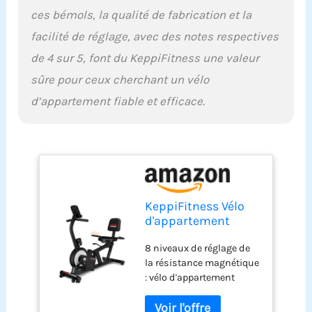
fréquence cardiaque à
ces bémols, la qualité de fabrication et la
temps pour améliorer
facilité de réglage, avec des notes respectives
votre endurance
cardiorespiratoire. Pédale
de 4 sur 5, font du KeppiFitness une valeur
d'équilibre : le vélo
sûre pour ceux cherchant un vélo
d'exercice couché a un
design de pédale
d’appartement fiable et efficace.
antidérapante avec des
sangles de pied
réglables. Le vélo couché
offre un soutien maximal
pour les pieds tout en
offrant une excellente
maniabilité, assurant un
KeppiFitness Vélo
entraînement plus sûr et
d'appartement
plus fluide. Coussin de
couché pour
siège confortable : la
8 niveaux de réglage de
adultes avec
selle de vélo d'exercice
la résistance magnétique
résistance
est conçue avec une
: vélo d'appartement
magnétique, vélo
mousse haute densité
couché avec 8 aimants.
d'appartement pour
confortable. Le vélo
Technologie muting du
la maison, capacité