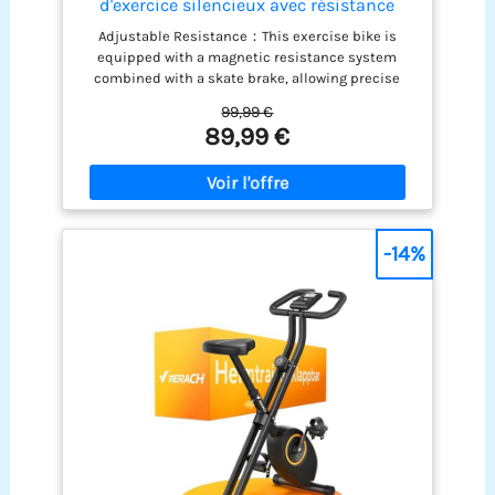
d'exercice silencieux avec résistance
magnétique réglable,Vélo fixe à domicile
Adjustable Resistance：This exercise bike is
avec réglage de hauteur,Entraînement
equipped with a magnetic resistance system
cardio compact (Noir/Rouge)
combined with a skate brake, allowing precise
intensity adjustment and smooth speed control.
99,99 €
you can adjust the magnetic resistance level
89,99 €
without limit by turning the knob to control the
rhythm of the exercise. It meets various needs of
cyclists, such as warm-up, fat loss, muscle
building, etc. The emergency brake lever allows for
quick stopping, ensuring the safety of the user
during intensive training.Suitable for both cardio
-14%
sessions and muscle building, ideal for home
training. Silent magnetic resistance, enjoy your
cycling journey：Our Quiet indoor Exercise bike
features a quiet belt drive paired with a 3KG cast
iron electroplated flywheel, delivering a smooth,
noise-free cycling experience. Maintain a
distraction-free environment at home while
working, reading and sleeping without disturbing
you and your family. Fully Adjustable for Custom
Comfort：The 5-way adjustable seat and the 5-way
adjustable handlebar. It is suitable for different