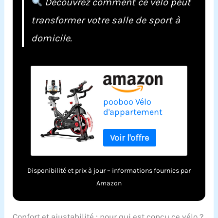
Découvrez comment ce vélo peut
transformer votre salle de sport à
domicile.
pooboo Vélo
d'appartement
stationnaire pour
salle de sport à
domicile, vélo
d'intérieur à
résistance
Disponibilité et prix à jour – informations fournies par
magnétique avec
coussin de siège
Amazon
confortable et
support pour iPad,
vélo d'intérieur
Confort et ajustabilité : pour qui est conçu ce vélo ?