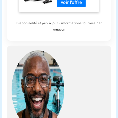
sport à domicile,
vélo d'intérieur à
résistance
magnétique avec
Disponibilité et prix à jour – informations fournies par
coussin de siège
Amazon
confortable et
support pour
iPad, vélo
d'intérieur
silencieux pour