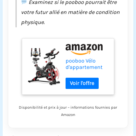
Examinez si le pooboo pourrait être
votre futur allié en matière de condition
physique.
pooboo Vélo
d'appartement
stationnaire
pour salle de
sport à domicile,
vélo d'intérieur à
résistance
magnétique avec
Disponibilité et prix à jour – informations fournies par
coussin de siège
Amazon
confortable et
support pour
iPad, vélo