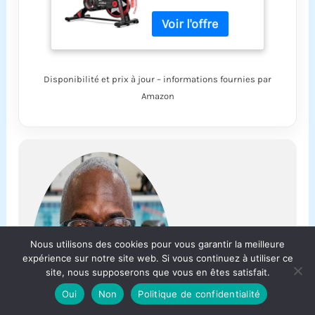
stationnaire
pour salle de
sport à domicile,
vélo d'intérieur à
résistance
magnétique avec
Disponibilité et prix à jour – informations fournies par
coussin de siège
Amazon
confortable et
support pour
iPad, vélo
d'intérieur
silencieux pour
Nous utilisons des cookies pour vous garantir la meilleure
expérience sur notre site web. Si vous continuez à utiliser ce
site, nous supposerons que vous en êtes satisfait.
Oui
Non
Politique de confidentialité