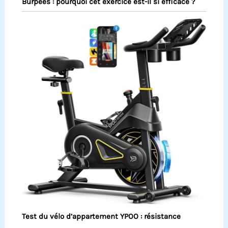
Burpees : pourquoi cet exercice est-il si efficace ?
Test du vélo d’appartement YPOO : résistance