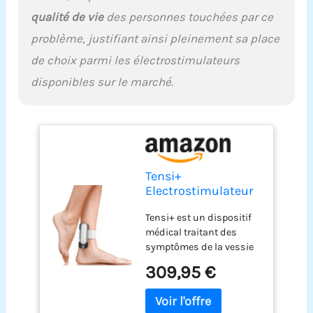
qualité de vie
des personnes touchées par ce
problème, justifiant ainsi pleinement sa place
de choix parmi les électrostimulateurs
disponibles sur le marché.
Tensi+
Electrostimulateur
TENS - Dispositif
Tensi+ est un dispositif
Médical pour le
médical traitant des
Traitement de la
symptômes de la vessie
Vessie Hyperactive -
hyperactive grâce à la
avec 1 Gel
309,95 €
technique de
Conducteur 100ml
neurostimulation
électrique transcutanée