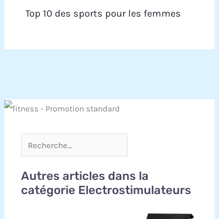
épileptiques. Consultez votre médecin avant
Top 10 des sports pour les femmes
utilisation si vous avez un problème de santé
Autres articles dans la
catégorie Electrostimulateurs