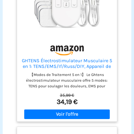
avec vous. La taille compacte du EM 49 vous
permettra de l’utiliser où que vous soyez
GHTENS Électrostimulateur Musculaire 5
en 1: TENS/EMS/If/Russ/DIY, Appareil de
Stimulation Électrique Rechargeable, 80
【Modes de Traitement 5 en 1】 Le Ghtens
Programmes, 2 Canaux, 8 Électrodes
électrostimulateur musculaire offre 5 modes:
(Blanc)
TENS pour soulager les douleurs, EMS pour
détendre et récupérer, RUSS pour renforcer les
35,99 €
muscles, IF pour les douleurs chroniques et DIY
34,19 €
pour un traitement personnalisé. Efficace contre
les douleurs du dos, menstruelles, tennis elbow,
canal carpien, arthrite, genoux, épaules, jambes
et pieds. Soulagement précis, durable et sans
médicament 【80 Programmes, 16 Niveaux
d’Intensité et 2 Canaux】Ce stimulateur