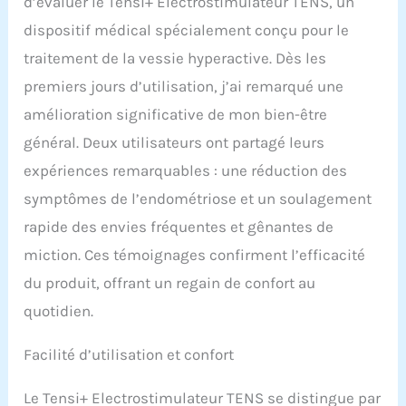
impériosité. Le produit
d’évaluer le Tensi+ Electrostimulateur TENS, un
comprend : un dispositif
dispositif médical spécialement conçu pour le
Tensi+, une paire
traitement de la vessie hyperactive. Dès les
d'électrodes en silicone
graphite, une sangle de
premiers jours d’utilisation, j’ai remarqué une
maintien ajustable et
amélioration significative de mon bien-être
lavable, un câble USB de
rechargement et un gel
général. Deux utilisateurs ont partagé leurs
conducteur EMS/TENS
expériences remarquables : une réduction des
100ml. Marquage CE
selon MDR 2017/745.
symptômes de l’endométriose et un soulagement
rapide des envies fréquentes et gênantes de
miction. Ces témoignages confirment l’efficacité
du produit, offrant un regain de confort au
quotidien.
Facilité d’utilisation et confort
Le Tensi+ Electrostimulateur TENS se distingue par