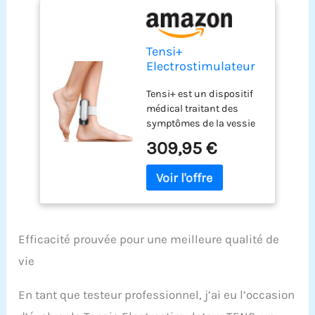
Tensi+
Electrostimulateur
TENS - Dispositif
Tensi+ est un dispositif
Médical pour le
médical traitant des
Traitement de la
symptômes de la vessie
Vessie Hyperactive -
hyperactive grâce à la
avec 1 Gel
309,95 €
technique de
Conducteur 100ml
neurostimulation
électrique transcutanée
(TENS). Symptômes
d'une vessie hyperactive :
Pollakiurie (+ 8 fois par
Efficacité prouvée pour une meilleure qualité de
jour aux toilettes),
Nycturie (vous vous levez
vie
au moins 1 fois la nuit),
Urgenturie et
En tant que testeur professionnel, j’ai eu l’occasion
Incontinence par