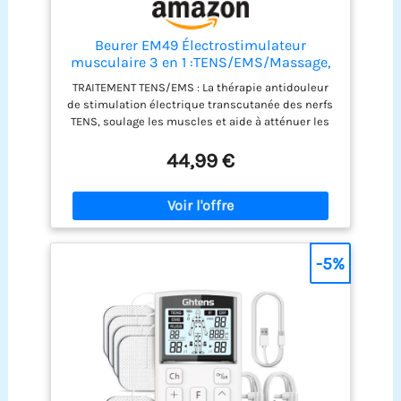
Beurer EM49 Électrostimulateur
musculaire 3 en 1 :TENS/EMS/Massage,
thérapie anti-douleur TENS, stimulation
TRAITEMENT TENS/EMS : La thérapie antidouleur
électrique des muscles EMS, 4électrodes,
de stimulation électrique transcutanée des nerfs
Noir réutilisables incluses, facile à
TENS, soulage les muscles et aide à atténuer les
emporter
douleurs. Tandis que l’électrothérapie EMS est
idéale pour la régénération, la récupération et le
44,99 €
renforcement musculaire 64 APPLICATIONS
PROGRAMMÉES : Sélectionnez le programme qui
s'adapte à vos besoins. Pour maintenir une bonne
condition physique, détendre et revitaliser les
muscles et améliorer votre bien-être 6
PROGRAMMES PERSONNALISABLES : Réglez la
-5%
fréquence, la plage de pouls, et le temps
individuellement pour mieux adapter la séance à
vos nécessités spécifiques 4 ÉLECTRODES
INCLUSES : La méthode non invasive envoie de
légères pulsations électriques à travers la peau
grâce aux électrodes de surface réutilisables
FACILE À EMPORTER : L’appareil est parfait pour la
maison mais aussi pour être emporté partout