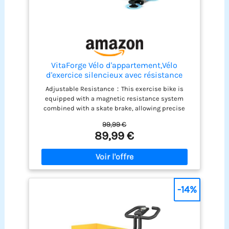
VitaForge Vélo d'appartement,Vélo
d'exercice silencieux avec résistance
magnétique réglable,Vélo fixe à domicile
Adjustable Resistance：This exercise bike is
avec réglage de hauteur,Entraînement
equipped with a magnetic resistance system
cardio compact (Noir/Rouge)
combined with a skate brake, allowing precise
intensity adjustment and smooth speed control.
99,99 €
you can adjust the magnetic resistance level
89,99 €
without limit by turning the knob to control the
rhythm of the exercise. It meets various needs of
cyclists, such as warm-up, fat loss, muscle
building, etc. The emergency brake lever allows for
quick stopping, ensuring the safety of the user
during intensive training.Suitable for both cardio
-14%
sessions and muscle building, ideal for home
training. Silent magnetic resistance, enjoy your
cycling journey：Our Quiet indoor Exercise bike
features a quiet belt drive paired with a 3KG cast