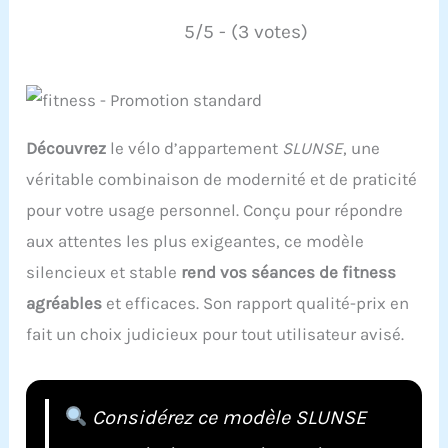
5/5 - (3 votes)
Découvrez
le vélo d’appartement
SLUNSE
, une
véritable combinaison de modernité et de praticité
pour votre usage personnel. Conçu pour répondre
aux attentes les plus exigeantes, ce modèle
silencieux et stable
rend vos séances de fitness
agréables
et efficaces. Son rapport qualité-prix en
fait un choix judicieux pour tout utilisateur avisé.
Considérez ce modèle SLUNSE