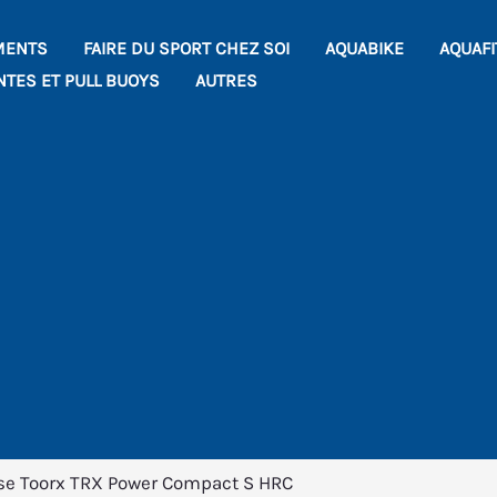
MENTS
FAIRE DU SPORT CHEZ SOI
AQUABIKE
AQUAF
NTES ET PULL BUOYS
AUTRES
rse Toorx TRX Power Compact S HRC