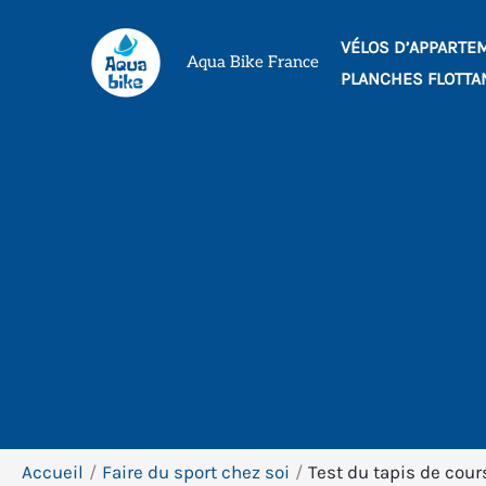
Aller
VÉLOS D’APPARTE
au
Aqua Bike France
PLANCHES FLOTTA
contenu
Accueil
Faire du sport chez soi
Test du tapis de cou