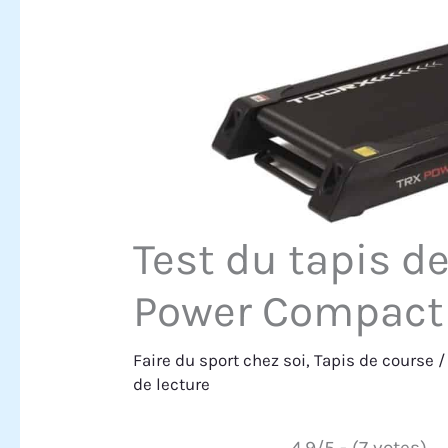
Test du tapis d
Power Compact
Faire du sport chez soi
,
Tapis de course
/
de lecture
4.9/5 - (7 votes)