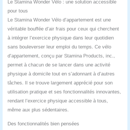
Le Stamina Wonder Vélo : une solution accessible
tension facile à atteindre
pour tous
vous permet de régler
l'intensité de votre
Le Stamina Wonder Vélo d’appartement est une
entraînement en vélo. Le
véritable bouffée d’air frais pour ceux qui cherchent
moniteur d’entraînement
multifonction affiche le
à intégrer l’exercice physique dans leur quotidien
temps d’entraînement, les
sans bouleverser leur emploi du temps. Ce vélo
calories brûlées, la
vitesse et la distance.
d’appartement, conçu par Stamina Products, inc.,
Assise et dossier larges
permet à chacun de se lancer dans une activité
et rembourrés pour un
confort optimal
physique à domicile tout en s’adonnant à d’autres
Également inclus avec ce
tâches. Il se trouve largement apprécié pour son
produit est un accès
gratuit en ligne à 2 vidéos
utilisation pratique et ses fonctionnalités innovantes,
d'entraînement. Ces
rendant l’exercice physique accessible à tous,
entraînements sont
guidés par un entraîneur
même aux plus sédentaires.
personnel certifié pour
vous motiver et vous
Des fonctionnalités bien pensées
entraîner à atteindre vos