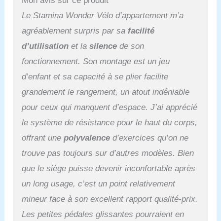
Mon avis sur ce produit
d'entraînement. Ces
Le Stamina Wonder Vélo d’appartement m’a
entraînements sont
guidés par un entraîneur
agréablement surpris par sa
facilité
personnel certifié pour
d’utilisation
et la
silence
de son
vous motiver et vous
entraîner à atteindre vos
fonctionnement. Son montage est un jeu
objectifs dans le confort
d’enfant et sa capacité à se plier facilite
de votre propre maison.
grandement le rangement, un atout indéniable
pour ceux qui manquent d’espace. J’ai apprécié
le système de résistance pour le haut du corps,
offrant une
polyvalence
d’exercices qu’on ne
trouve pas toujours sur d’autres modèles. Bien
que le siège puisse devenir inconfortable après
un long usage, c’est un point relativement
mineur face à son excellent rapport qualité-prix.
Les petites pédales glissantes pourraient en