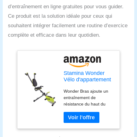
d’entraînement en ligne gratuites pour vous guider.
Ce produit est la solution idéale pour ceux qui
souhaitent intégrer facilement une routine d’exercice
complète et efficace dans leur quotidien.
Stamina Wonder
Vélo d'appartement
avec système de
Wonder Bras ajoute un
renforcement du
entraînement de
haut du corps et
résistance du haut du
deux vidéos
corps en option avec des
d'entraînement en
bandes élastiques. Angle
ligne gratuites
de bras réglable pour une
variété d'exercices de
résistance. Le cadran de