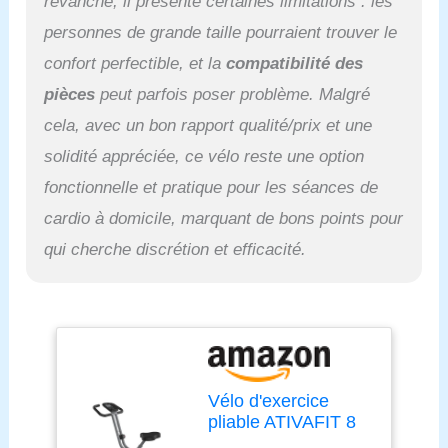
revanche, il présente certaines limitations : les
qualité et grande capacité
de poids: Notre vélo de
personnes de grande taille pourraient trouver le
fitness est fabriqué en
confort perfectible, et la
compatibilité des
matériau de haute
pièces
peut parfois poser problème. Malgré
qualité. La capacité de
poids maximale est de
cela, avec un bon rapport qualité/prix et une
110 kg. Le cadre robuste
solidité appréciée, ce vélo reste une option
vous offre une plate-
forme d'entraînement
fonctionnelle et pratique pour les séances de
stable. Bon service: Notre
cardio à domicile, marquant de bons points pour
vélo est équipé de
pédales antidérapantes et
qui cherche discrétion et efficacité.
de sangles de sécurité,
vous pouvez l'utiliser en
toute sécurité. En même
temps, si vous avez des
questions après l'achat
de nos produits, vous
pouvez nous envoyer un
Vélo d'exercice
e-mail. Nous allons
pliable ATIVAFIT 8
résoudre votre problème
niveaux de