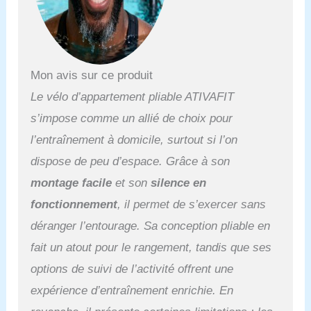
requis, ce qui peut
garantir votre effet de
remise en forme. En
outre, en raison de la
conception du volant
Mon avis sur ce produit
magnétique, lorsque vous
Le vélo d’appartement pliable ATIVAFIT
conduisez le vélo, ne peut
produire aucun bruit. Seat
s’impose comme un allié de choix pour
Siège confortable et
l’entraînement à domicile, surtout si l’on
hauteur réglable: Le
siège est rembourré et
dispose de peu d’espace. Grâce à son
surdimensionné, il est
montage facile
et son
silence en
confortable pour les
utilisateurs de toutes
fonctionnement
, il permet de s’exercer sans
tailles En outre, la
déranger l’entourage. Sa conception pliable en
hauteur de l'assise peut
être ajustée, ce qui la
fait un atout pour le rangement, tandis que ses
rend idéale pour les
options de suivi de l’activité offrent une
personnes de différentes
tailles et de différents
expérience d’entraînement enrichie. En
âges. Quality Haute