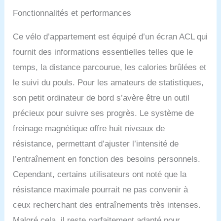
tailles En outre, la
Fonctionnalités et performances
hauteur de l'assise peut
être ajustée, ce qui la
Ce vélo d’appartement est équipé d’un écran ACL qui
rend idéale pour les
personnes de différentes
fournit des informations essentielles telles que le
tailles et de différents
temps, la distance parcourue, les calories brûlées et
âges. Quality Haute
qualité et grande capacité
le suivi du pouls. Pour les amateurs de statistiques,
de poids: Notre vélo de
son petit ordinateur de bord s’avère être un outil
fitness est fabriqué en
matériau de haute
précieux pour suivre ses progrès. Le système de
qualité. La capacité de
freinage magnétique offre huit niveaux de
poids maximale est de
110 kg. Le cadre robuste
résistance, permettant d’ajuster l’intensité de
vous offre une plate-
l’entraînement en fonction des besoins personnels.
forme d'entraînement
Cependant, certains utilisateurs ont noté que la
stable. Bon service: Notre
vélo est équipé de
résistance maximale pourrait ne pas convenir à
pédales antidérapantes et
ceux recherchant des entraînements très intenses.
de sangles de sécurité,
vous pouvez l'utiliser en
Malgré cela, il reste parfaitement adapté pour