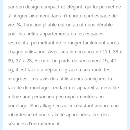
facile à ranger.
par son design compact et élégant, qui lui permet de
ResRésistance
magnétique ajustable: le
s’intégrer aisément dans n’importe quel espace de
vélo d’exercice Ativafit est
vie. Sa fonction pliable est un atout considérable
une résistance
magnétique à 8 niveaux
pour les petits appartements ou les espaces
pouvant être ajustée. Il
restreints, permettant de le ranger facilement après
peut être ajusté au niveau
requis, ce qui peut
chaque utilisation. Avec ses dimensions de 119, 38 x
garantir votre effet de
39, 37 x 23, 5 cm et un poids de seulement 15, 42
remise en forme. En
outre, en raison de la
kg, il est facile à déplacer grâce à ses roulettes
conception du volant
intégrées. Les avis des utilisateurs soulignent la
magnétique, lorsque vous
conduisez le vélo, ne peut
facilité de montage, rendant cet appareil accessible
produire aucun bruit. Seat
même aux personnes peu expérimentées en
Siège confortable et
hauteur réglable: Le
bricolage. Son alliage en acier résistant assure une
siège est rembourré et
robustesse et une stabilité appréciées lors des
surdimensionné, il est
confortable pour les
séances d’entraînement.
utilisateurs de toutes