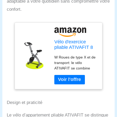
adaptable à votre quotidien sans compromettre votre
confort.
Vélo d'exercice
pliable ATIVAFIT 8
niveaux de
W Roues de type X et de
résistance F-Vélo
transport: le vélo
avec capteur de
ATIVAFIT se combine
fréquence cardiaque
avec la théorie de
+ support de
l’équilibre physique de
téléphone
type X dans la
conception. Il est sûr et
stable. Pendant ce temps,
notre vélo est équipé de
Design et praticité
roues de transport, est
très facile à déplacer et
Le vélo d’appartement pliable ATIVAFIT se distingue