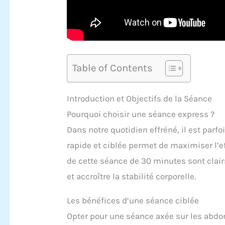
Table of Contents
Introduction et Objectifs de la Séance
Pourquoi choisir une séance express ?
Dans notre quotidien effréné, il est parfo
rapide et ciblée permet de maximiser l’
de cette séance de 30 minutes sont clair
et accroître la stabilité corporelle.
Les bénéfices d’une séance ciblée
Opter pour une séance axée sur les abd