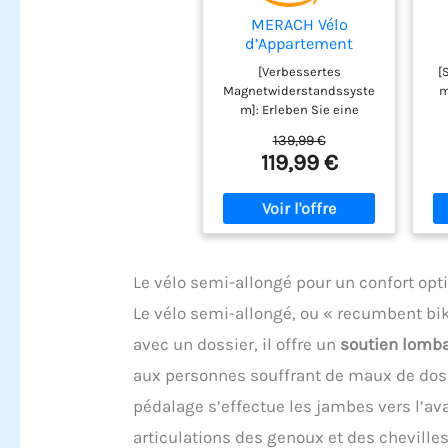
MERACH Vélo
d’Appartement
Pliable, Velo d
[Verbessertes
[
Appartement avec
Magnetwiderstandssyste
m
Écran LCD, Vélo de
m]: Erleben Sie eine
Fitness Magnétique à
Fi
unschlagbare
c
Domicile avec
139,99 €
Kombination aus
de
Coussin Confortable,
Co
119,99 €
ultraweichem und
do
Gain de Place, Pour
G
geräuschlosem Betrieb
l’Entraînement
mit dem hometrainer
pli
Cardio, Capacité Max
Ca
fahrrad klappbar, das
136KG
über 16 Stufen des
Magnetwiderstands
fa
Le vélo semi-allongé pour un confort opt
verfügt. Passen Sie die
v
Intensität Ihres Trainings
Le vélo semi-allongé, ou « recumbent bik
mühelos an, sodass Sie
sich ohne
avec un dossier, il offre un
soutien lomba
Unterbrechungen auf Ihre
aux personnes souffrant de maux de dos, 
Fitnessreise
er
konzentrieren können.
C
pédalage s’effectue les jambes vers l’ava
[Benutzerfreundliches,
pl
verstellbares Design]:
articulations des genoux et des chevilles