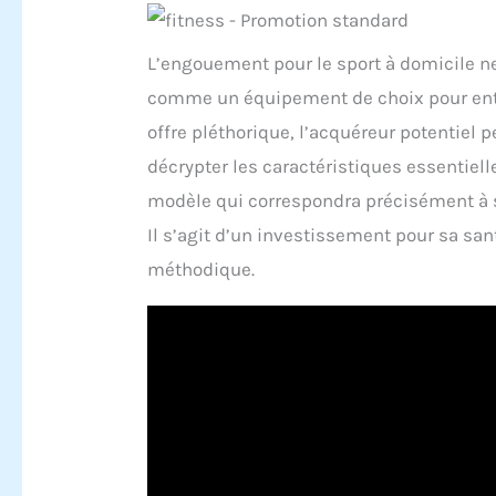
L’engouement pour le sport à domicile n
comme un équipement de choix pour entr
offre pléthorique, l’acquéreur potentiel p
décrypter les caractéristiques essentiell
modèle qui correspondra précisément à se
Il s’agit d’un investissement pour sa san
méthodique.