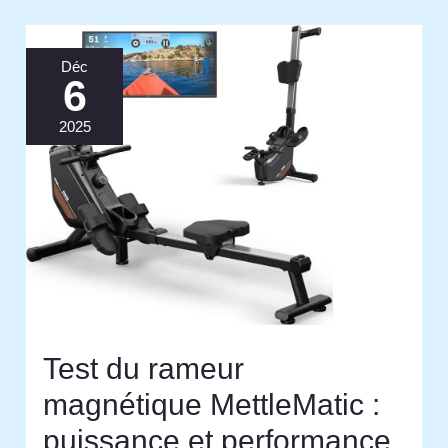
Déc
6
2025
Test du rameur
magnétique MettleMatic :
puissance et performance