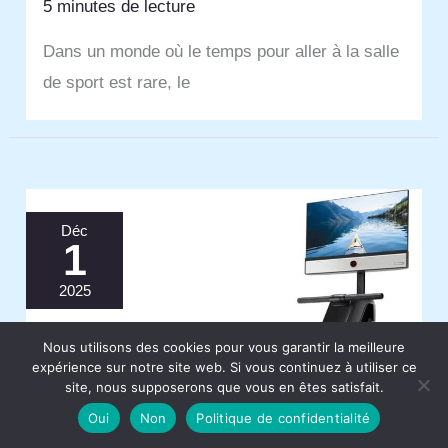
5 minutes de lecture
Dans un monde où le temps pour aller à la salle
de sport est rare, le
Déc
1
2025
Nous utilisons des cookies pour vous garantir la meilleure
expérience sur notre site web. Si vous continuez à utiliser ce
site, nous supposerons que vous en êtes satisfait.
Oui
Non
Politique de confidentialité