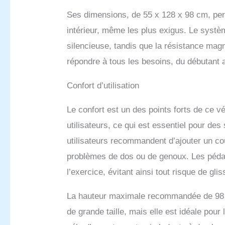
Temps: 
Ses dimensions, de 55 x 128 x 98 cm, perm
Distanc
Afficha
intérieur, même les plus exigus. Le systèm
calorie
silencieuse, tandis que la résistance mag
fréquen
PRATIQU
répondre à tous les besoins, du débutant a
des rou
maximal
Confort d’utilisation
vélo s'
NORMES
Le confort est un des points forts de ce v
Garanti
utilisateurs, ce qui est essentiel pour de
utilisateurs recommandent d’ajouter un c
problèmes de dos ou de genoux. Les pédal
l’exercice, évitant ainsi tout risque de gli
La hauteur maximale recommandée de 98 c
de grande taille, mais elle est idéale pour