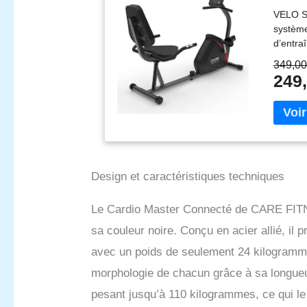
VELO SE
système
d’entra
Handpul
349,00
fluide 
249,
bon ma
une tou
l’appli
vidéos 
Transfo
aux pay
connexi
Design et caractéristiques techniques
Master 
entrain
Le Cardio Master Connecté de CARE FITNE
program
sa couleur noire. Conçu en acier allié, il
Cardio 
facile 
avec un poids de seulement 24 kilogramme
horizon
morphologie de chacun grâce à sa longueur 
vélo Ca
des pro
pesant jusqu’à 110 kilogrammes, ce qui l
d'appar