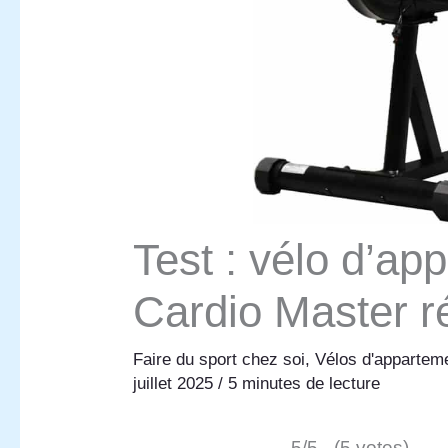
Test : vélo d’ap
Cardio Master r
Faire du sport chez soi
,
Vélos d'appartem
juillet 2025
/
5 minutes de lecture
5/5 - (5 votes)