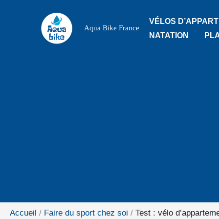
Aller
VÉLOS D’APPAR
au
Aqua Bike France
NATATION
PL
contenu
Accueil
Faire du sport chez soi
Test : vélo d’appartem