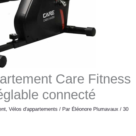
partement Care Fitness
églable connecté
ent
,
Vélos d'appartements
/ Par
Éléonore Plumavaux
/
30