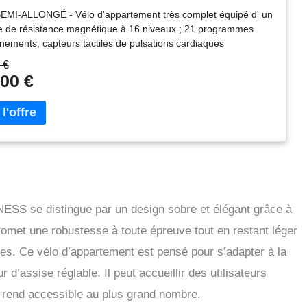
MI-ALLONGÉ - Vélo d'appartement très complet équipé d' un
 de résistance magnétique à 16 niveaux ; 21 programmes
înements, capteurs tactiles de pulsations cardiaques
se. La masse d'inertie de 7Kg offre à ce vélo un pédalage
 €
et sans à-coups, et s'accompagne de pédales sanglées pour un
00 €
intien des pieds. VELO D'APPARTEMENT CONNECTÉ - Offrez
te nouvelle dimension à vos entraînements grâce à
cation Kinomap. Accédez à des programmes personnalisés, des
immersives et un mode multijoueur pour repousser vos limites.
rmez chaque séance en voyage grâce à des parcours filmés
sages à couper le souffle… Le tout, simplement via une
on sans fil ! SPORT A LA MAISON - Le vélo fitness Cardio
vous propose une variété de programmes pour diversifier vos
ements et entretenir votre motivation : Depuis la console, 21
SS se distingue par un design sobre et élégant grâce à
mes qui génèrent une résistance selon un parcours donné. Le
 promet une robustesse à toute épreuve tout en restant léger
Master est un vélo d'appartement ergonomique et confortable,
à utiliser. Dimensions 128 x 55 x 98cm. Réglage de la selle
s. Ce vélo d’appartement est pensé pour s’adapter à la
tal pour adopter la meilleure posture. HOME TRAINER - Le
d’assise réglable. Il peut accueillir des utilisateurs
rdio Master est doté d'une console avec 9 fonctions intégrées,
grammes accessibles en quelques secondes. Le vélo
e rend accessible au plus grand nombre.
tement Cardio Master possède les fonctions suivantes :