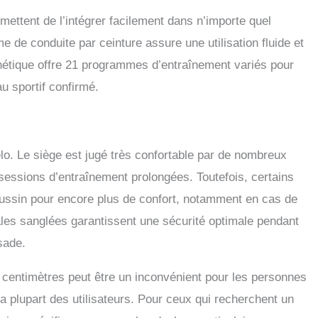
La durée de la séance écoulée en minutes et secondes,
ettent de l’intégrer facilement dans n’importe quel
e: Distance parcourue durant chaque séance, Vitesse:
ge de la vitesse actuelle en km/h, Calories: Estimation des
e de conduite par ceinture assure une utilisation fluide et
s brûlées, Fréquence cardiaque: Le compteur affiche la
nétique offre 21 programmes d’entraînement variés pour
ce de votre pouls en Battements Par Minute (BPM),
E & IDÉAL: Le vélo d'appartement Cardio Master possède
u sportif confirmé.
lettes pour un déplacement facilité et pratique. La longueur
e est de 128 cm, et de 113cm pour la longueur minimale. Le
éteint automatiquement après 4 minutes d'inutilisation.
 ET GARANTIES : Répond aux normes CE / EN957,
élo. Le siège est jugé très confortable par de nombreux
e 5 ans sur châssis et 2 ans sur les pièces d’usures.
s sessions d’entraînement prolongées. Toutefois, certains
oussin pour encore plus de confort, notamment en cas de
es sanglées garantissent une sécurité optimale pendant
ssade.
entimètres peut être un inconvénient pour les personnes
 la plupart des utilisateurs. Pour ceux qui recherchent un