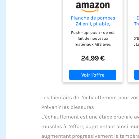
Planche de pompes
D
24 en 1, pliable,
Tr
multifonction, pour
Push - up: push - up est
pompes - Pour bar,
fait de nouveaux
D'
maison,
matériaux ABS avec
: 
gymnastique,
d'excellentes
gymnastique -
caractéristiques de haute
co
24,99 €
Équipement de
résistance et une bonne
fitness pour la
ténacité, la poignée
tr
maison -
antidérapante aide à
di
Entraînement de la
répartir la force
poitrine
uniformément et peut
fournir une prise
ja
Les bienfaits de l’échauffement pour vo
confortable qui minimise
la fatigue du poignet. Un
Prévenir les blessures
tapis antidérapant a
d
également été ajouté pour
FLE
L’échauffement est une étape cruciale av
aider à stabiliser le corps
G
muscles à l’effort, augmentant ainsi leur 
pendant l'exercice. Offre
une expérience
augmentant progressivement la températu
d'entraînement stable et
pa