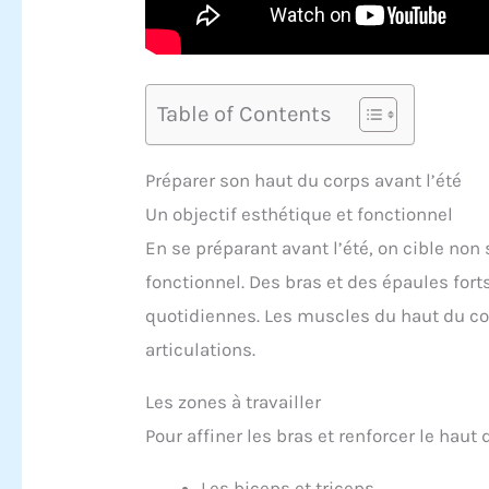
Table of Contents
Préparer son haut du corps avant l’été
Un objectif esthétique et fonctionnel
En se préparant avant l’été, on cible no
fonctionnel. Des bras et des épaules forts
quotidiennes. Les muscles du haut du corp
articulations.
Les zones à travailler
Pour affiner les bras et renforcer le haut 
Les biceps et triceps