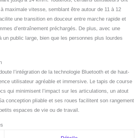
tement prêt à l'usage. Grâce à ses roulettes intégrées, vous
i à maximale vitesse, semblant être autour de 11 à 12
le déplacer sans effort vers le bureau, la chambre ou toute
ièce. Son encombrement réduit permet une installation flexible,
facilite une transition en douceur entre marche rapide et
ns un angle, sans sacrifier d'espace.
ammes d’entraînement préchargés. De plus, avec une
à un public large, bien que les personnes plus lourdes
n
doute l’intégration de la technologie Bluetooth et de haut-
ence utilisateur agréable et immersive. Le tapis de course
 qui minimisent l’impact sur les articulations, un atout
Sa conception pliable et ses roues facilitent son rangement
 petits espaces de vie ou de travail.
es