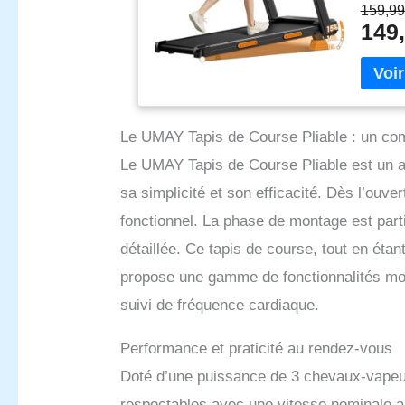
amélior
159,99
blessur
149,
et perm
triple 】
de band
8 amort
externe
efficace
Le UMAY Tapis de Course Pliable : un co
articula
Le UMAY Tapis de Course Pliable est un a
d’un ta
Ce tapi
sa simplicité et son efficacité. Dès l’ouve
dernièr
fonctionnel. La phase de montage est parti
offre u
d’énerg
détaillée. Ce tapis de course, tout en ét
10 ans. 
propose une gamme de fonctionnalités mod
【Tapis 
suivi de fréquence cardiaque.
un tour
dimensio
12 cm d
Performance et praticité au rendez-vous
n’impor
Doté d’une puissance de 3 chevaux-vapeur,
de charg
【Aucun 
respectables avec une vitesse nominale all