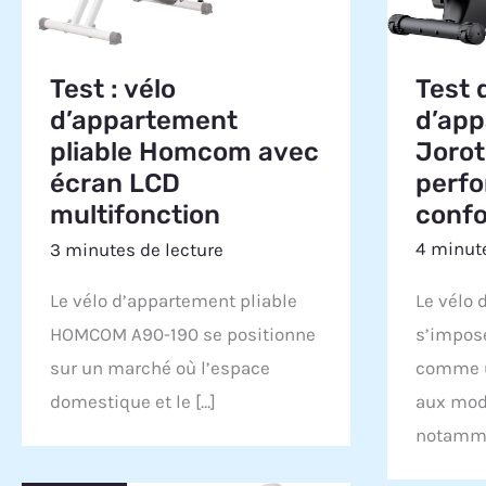
Test 
Test : vélo
d’ap
d’appartement
Joro
pliable Homcom avec
perfo
écran LCD
confo
multifonction
4 minute
3 minutes de lecture
Le vélo 
Le vélo d’appartement pliable
s’impos
HOMCOM A90-190 se positionne
comme u
sur un marché où l’espace
aux mod
domestique et le […]
notamme