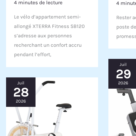
4 minutes de lecture
4 minute
Le vélo d’appartement semi-
Rester a
allongé XTERRA Fitness SB120
poste de 
s’adresse aux personnes
promess
recherchant un confort accru
pendant l’effort,
Juil
29
Juil
2026
28
2026