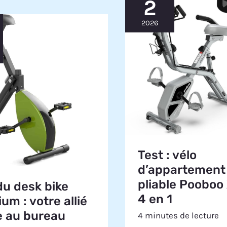
2
2026
Test : vélo
d’appartement
pliable Pooboo
du desk bike
4 en 1
um : votre allié
 au bureau
4 minutes de lecture