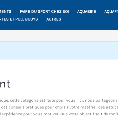
MENTS
FAIRE DU SPORT CHEZ SOI
AQUABIKE
AQUAF
NTES ET PULL BUOYS
AUTRES
nt
ue, cette catégorie est faite pour vous ! Ici, nous partageons
 des conseils pratiques pour choisir votre matériel, des astuc
xpérience pour vous motiver. Que votre objectif soit de tonif