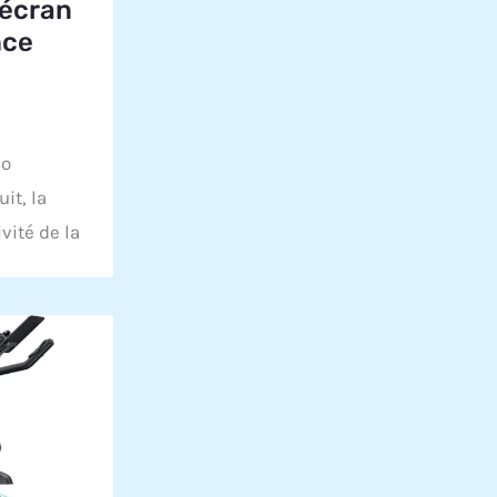
 écran
nce
lo
it, la
ivité de la