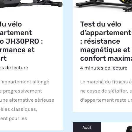
du vélo
Test du vélo
partement
d’appartemen
to JH30PRO :
: résistance
rmance et
magnétique et
rt
confort maxim
s de lecture
4 minutes de lecture
d’appartement allongé
Le marché du fitness à
e progressivement
ne cesse de s’étoffer, e
ne alternative sérieuse
d’appartement reste u
èles classiques,
nt pour les
Août