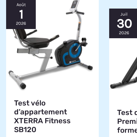
Août
1
Juil
30
2026
2026
Test vélo
d’appartement
Test 
XTERRA Fitness
Premi
SB120
forme