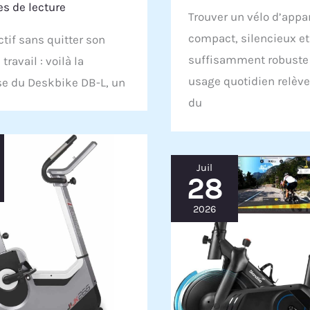
s de lecture
Trouver un vélo d’app
compact, silencieux et
ctif sans quitter son
suffisamment robuste
travail : voilà la
usage quotidien relève
e du Deskbike DB-L, un
du
Juil
28
2026