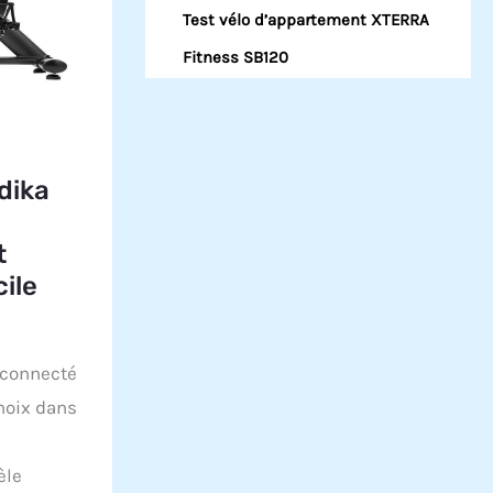
Test vélo d’appartement XTERRA
Fitness SB120
dika
t
ile
 connecté
hoix dans
èle