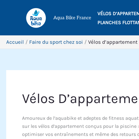
Aller
VÉLOS D’APPARTE
au
Aqua Bike France
PLANCHES FLOTTA
contenu
Accueil
Faire du sport chez soi
Vélos d’appartement
Vélos D’apparteme
Amoureux de l’aquabike et adeptes de fitness aquatiq
sur les vélos d’appartement conçus pour la piscine :
optimiser vos entraînements et même des retours d’e