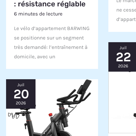
Le march
: résistance réglable
ne cesse 
6 minutes de lecture
d’appar
Le vélo d’appartement BARWING
se positionne sur un segment
très demandé: l’entraînement à
Juil
22
domicile, avec un
2026
Juil
20
2026