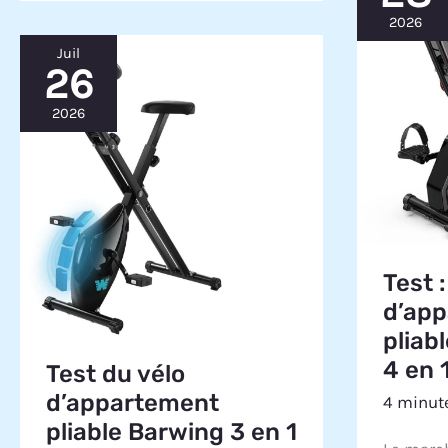
2026
Juil
26
2026
Test :
d’ap
pliab
4 en 
Test du vélo
d’appartement
4 minute
pliable Barwing 3 en 1