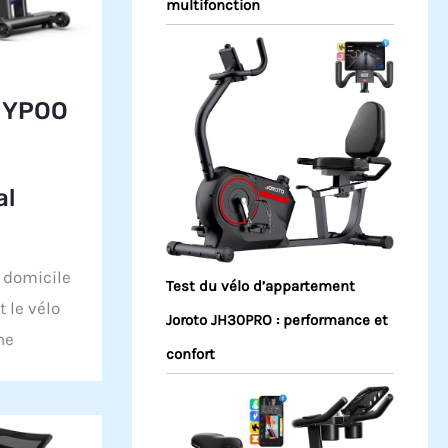
multifonction
t YPOO
al
 domicile
Test du vélo d’appartement
t le vélo
Joroto JH30PRO : performance et
ne
confort