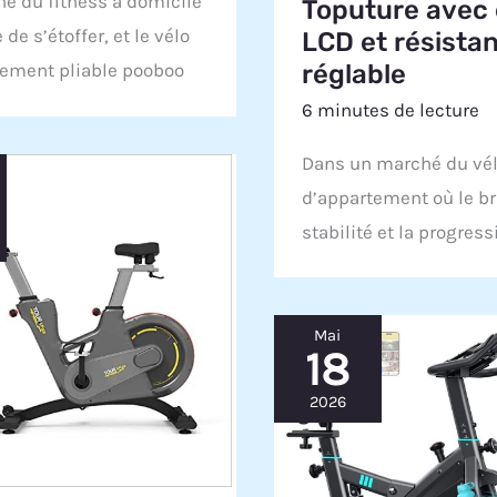
é du fitness à domicile
Toputure avec
de s’étoffer, et le vélo
LCD et résista
tement pliable pooboo
réglable
6 minutes de lecture
Dans un marché du vé
d’appartement où le bru
stabilité et la progress
Mai
18
2026