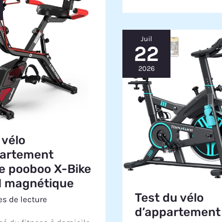
Juil
22
2026
 vélo
partement
le pooboo X-Bike
1 magnétique
Test du vélo
s de lecture
d’appartement