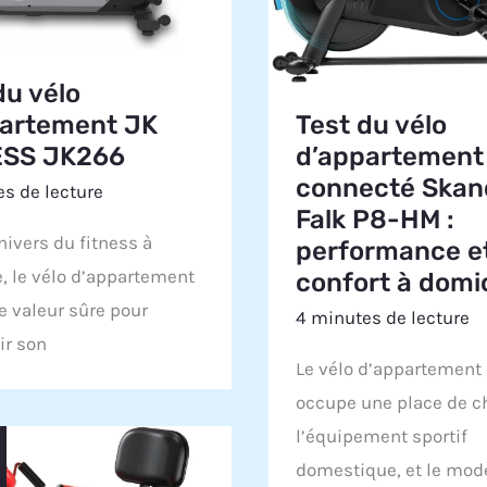
du vélo
partement JK
Test du vélo
ESS JK266
d’appartement
connecté Skan
s de lecture
Falk P8-HM :
nivers du fitness à
performance e
, le vélo d’appartement
confort à domic
e valeur sûre pour
4 minutes de lecture
ir son
Le vélo d’appartement
occupe une place de c
l’équipement sportif
domestique, et le mod