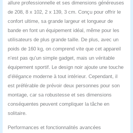
allure professionnelle et ses dimensions généreuses
𝗚𝗔𝗥𝗗𝗘𝗭 𝗨𝗡 Œ𝗜𝗟 𝗦𝗨𝗥
𝗩𝗢𝗦
de 208, 8 x 102, 2 x 139, 3 cm. Conçu pour offrir le
𝗣𝗘𝗥𝗙𝗢𝗥𝗠𝗔𝗡𝗖𝗘𝗦 : La
confort ultime, sa grande largeur et longueur de
console moderne de ce
tapis roulant affiche les
bande en font un équipement idéal, même pour les
données d’entraînement
utilisateurs de plus grande taille. De plus, avec un
en temps réel. Pour
mesurer votre fréquence
poids de 160 kg, on comprend vite que cet appareil
cardiaque, vous pouvez
n’est pas qu’un simple gadget, mais un véritable
utiliser les capteurs des
poignées ou une ceinture
équipement sportif. Le design noir ajoute une touche
cardio (en option).
d’élégance moderne à tout intérieur. Cependant, il
𝗣𝗥𝗘́𝗦𝗘𝗥𝗩𝗘𝗭 𝗩𝗢𝗦
est préférable de prévoir deux personnes pour son
𝗔𝗥𝗧𝗜𝗖𝗨𝗟𝗔𝗧𝗜𝗢𝗡𝗦 : Ce
tapis de course inclinable
montage, car sa robustesse et ses dimensions
à 18° possède un cadre
conséquentes peuvent compliquer la tâche en
réglable et un moteur
offrant une vitesse de
solitaire.
pointe de 20,8 km/h. Doté
d’une surface de course
Performances et fonctionnalités avancées
multicouche et de zones