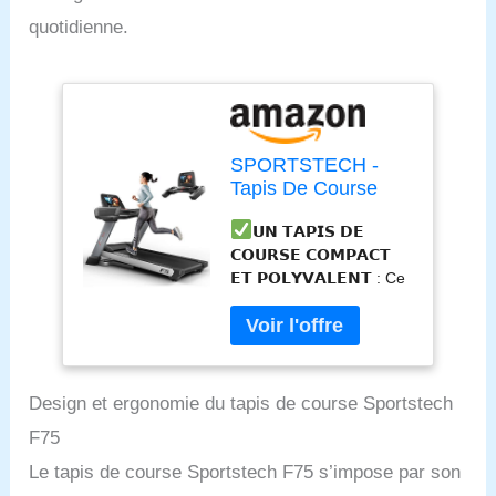
quotidienne.
SPORTSTECH -
Tapis De Course
Professionnel F75 -
𝗨𝗡 𝗧𝗔𝗣𝗜𝗦 𝗗𝗘
Capteurs Cardio -
𝗖𝗢𝗨𝗥𝗦𝗘 𝗖𝗢𝗠𝗣𝗔𝗖𝗧
Compatible Ceinture
𝗘𝗧 𝗣𝗢𝗟𝗬𝗩𝗔𝗟𝗘𝗡𝗧 : Ce
Cardio - 12
tapis de course
Programmes -
professionnel Sportstech
Jusqu’À 20km/h -
doté de 12 programmes
Lecteur MP3 Intégré
d’entraînement (+ 1
- L.195,6 x l.102,2 x
personnalisable) se replie
H.139,3 cm
Design et ergonomie du tapis de course Sportstech
facilement pour être
F75
rangé dans un espace
réduit. Poids max de
Le tapis de course Sportstech F75 s’impose par son
l’utilisateur : 200 kg.