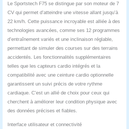
d'amortissement, il
Le Sportstech F75 se distingue par son moteur de 7
respecte vos articulations.
CV qui permet d’atteindre une vitesse allant jusqu’à
𝗧𝗔𝗣𝗜𝗦 𝗗𝗘 𝗦𝗣𝗢𝗥𝗧
22 km/h. Cette puissance incroyable est alliée à des
𝗖𝗢𝗡𝗡𝗘𝗖𝗧𝗘́ : Ce tapis
roulant pliable est doté
technologies avancées, comme ses 12 programmes
d'un lecteur MP3 intégré
d’entraînement variés et une inclinaison réglable,
et d'un grand écran
Android connecté de
permettant de simuler des courses sur des terrains
15,6" pour profiter d'une
accidentés. Les fonctionnalités supplémentaires
expérience
d'entraînement unique et
telles que les capteurs cardio intégrés et la
d’un coach de fitness à
compatibilité avec une ceinture cardio optionnelle
domicile !
𝗨𝗡𝗘
𝗦𝗔𝗟𝗟𝗘 𝗗𝗘 𝗦𝗣𝗢𝗥𝗧
garantissent un suivi précis de votre rythme
𝗗𝗜𝗥𝗘𝗖𝗧𝗘𝗠𝗘𝗡𝗧 𝗖𝗛𝗘𝗭
cardiaque. C’est un allié de choix pour ceux qui
𝗩𝗢𝗨𝗦 : Les appareils de
fitness et musculation
cherchent à améliorer leur condition physique avec
Sportstech font venir la
des données précises et fiables.
salle de sport chez vous,
pour des entraînements
Interface utilisateur et connectivité
complets et efficaces, 100