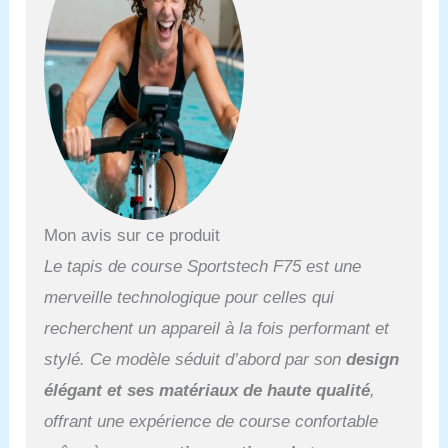
𝗚𝗔𝗥𝗗𝗘𝗭 𝗨𝗡 Œ𝗜𝗟 𝗦𝗨𝗥
𝗩𝗢𝗦
𝗣𝗘𝗥𝗙𝗢𝗥𝗠𝗔𝗡𝗖𝗘𝗦 : La
console moderne de ce
tapis roulant affiche les
données d’entraînement
en temps réel. Pour
mesurer votre fréquence
cardiaque, vous pouvez
utiliser les capteurs des
poignées ou une ceinture
Mon avis sur ce produit
cardio (en option).
Le tapis de course Sportstech F75 est une
𝗣𝗥𝗘́𝗦𝗘𝗥𝗩𝗘𝗭 𝗩𝗢𝗦
𝗔𝗥𝗧𝗜𝗖𝗨𝗟𝗔𝗧𝗜𝗢𝗡𝗦 : Ce
merveille technologique pour celles qui
tapis de course inclinable
recherchent un appareil à la fois performant et
à 18° possède un cadre
réglable et un moteur
stylé. Ce modèle séduit d’abord par son
design
offrant une vitesse de
élégant et ses matériaux de haute qualité
,
pointe de 20,8 km/h. Doté
d’une surface de course
offrant une expérience de course confortable
multicouche et de zones