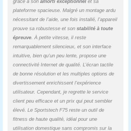
grâce à son
amorti exceptionnel
et sa
d'amortissement, il
respecte vos articulations.
plateforme spacieuse. Malgré un montage ardu
𝗧𝗔𝗣𝗜𝗦 𝗗𝗘 𝗦𝗣𝗢𝗥𝗧
nécessitant de l’aide, une fois installé, l’appareil
𝗖𝗢𝗡𝗡𝗘𝗖𝗧𝗘́ : Ce tapis
roulant pliable est doté
prouve sa robustesse et son
stabilité à toute
d'un lecteur MP3 intégré
épreuve
. À petite vitesse, il reste
et d'un grand écran
remarquablement silencieux, et son interface
Android connecté de
15,6" pour profiter d'une
intuitive, bien qu’un peu lente, propose une
expérience
connectivité Internet de qualité. L’écran tactile
d'entraînement unique et
d’un coach de fitness à
de bonne résolution et les multiples options de
domicile !
𝗨𝗡𝗘
divertissement enrichissent l’expérience
𝗦𝗔𝗟𝗟𝗘 𝗗𝗘 𝗦𝗣𝗢𝗥𝗧
𝗗𝗜𝗥𝗘𝗖𝗧𝗘𝗠𝗘𝗡𝗧 𝗖𝗛𝗘𝗭
utilisateur. Cependant, je regrette le service
𝗩𝗢𝗨𝗦 : Les appareils de
client peu efficace et un prix qui peut sembler
fitness et musculation
Sportstech font venir la
élevé. Le Sportstech F75 reste un outil de
salle de sport chez vous,
fitness de haute qualité, idéal pour une
pour des entraînements
complets et efficaces, 100
utilisation domestique sans compromis sur la