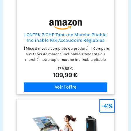
LONTEK 3.0HP Tapis de Marche Pliable
Inclinable 16%,Accoudoirs Réglables
【Mise à niveau complète du produit】 : Comparé
aux tapis de marche inclinable standards du
marché, notre tapis marche inclinable pliable
silencieux offre un réglage manuel d'inclinaison à
179,99 €
3 niveaux (max 16%), un moteur sans balais de 3.0
109,99 €
CV (vitesse max 10 km/h), un plateau (2 couches)
et une bande de course (6 couches). Il dispose
également de reposabrazos ajustables pour plus
de confort ; avec son panneau LED intuitif et
télécommande magnétique, ce tapis roulant
pliable vous permet d’entraîner efficacement et
-41%
confortablement chez vous. 【Technologie
d'absorption des chocs et faible niveau sonore
pour protéger les genoux】 : Ce tapis pliable de
marche silencieux est doté d'un système