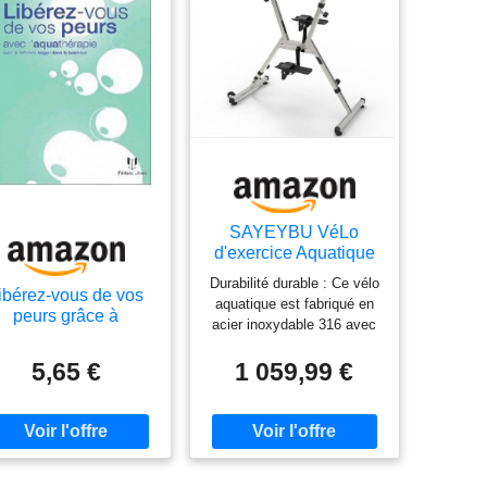
SAYEYBU VéLo
d'exercice Aquatique
pour Piscine, VéLo
Durabilité durable : Ce vélo
Aquatique en Acier
ibérez-vous de vos
aquatique est fabriqué en
Inoxydable 361,
peurs grâce à
acier inoxydable 316 avec
RéSistances
l'aquathérapie
protection antirouille. Il est
RéGlables, Appareil
compatible avec l'eau
5,65 €
1 059,99 €
d'exercice Portable
chlorée, thermale et de
pour L'AquathéRapie
mer. Sa base résistante
et
aux rayures est
L'EntraîNement,Argen
spécialement conçue pour
t
protéger les surfaces de