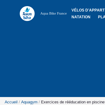
Aller
VÉLOS D’APPAR
au
Aqua Bike France
NATATION
PL
contenu
Accueil
Aquagym
Exercices de rééducation en piscine