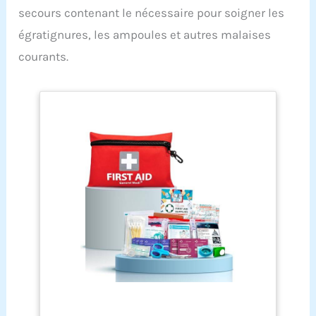
C'est pratique et simple. Avec la version améliorée
secours contenant le nécessaire pour soigner les
de la valve d'aération sans film de fuite, vous
n'avez plus à vous soucier des fuites d'air !
égratignures, les ampoules et autres malaises
Matériaux de Haute Qualité : Le tapis de couchage
courants.
de camping est fabriqué en nylon 40D avec un
revêtement d'étanchéité TPU intégré, ce qui
garantit que le tapis de couchage est solide,
durable, pas facile à déchirer et facile à nettoyer.
La conception ergonomique garantit une
expérience de sommeil confortable, même dans
des environnements difficiles. Ultraléger et Facile
à Transporter : Le matelas randonnée ultra léger
ne pèse que 910 g et se plie pour atteindre la taille
d'une bouteille d'eau, ce qui le rend facile à
transporter. Il n'est pas nécessaire d'emporter un
coussin supplémentaire, et la conception du
coussin intégré facilite les déplacements. Il
convient à la randonnée, au camping, à
l'alpinisme et à beaucoup d'autres activités de
plein air. Option lit Double, Aacile à Connecter :
Les boutons latéraux spécialement conçus pour
les Matelas autogonflant vous permettent de
connecter facilement deux matelas de couchage
pour former un lit double, créant ainsi plus