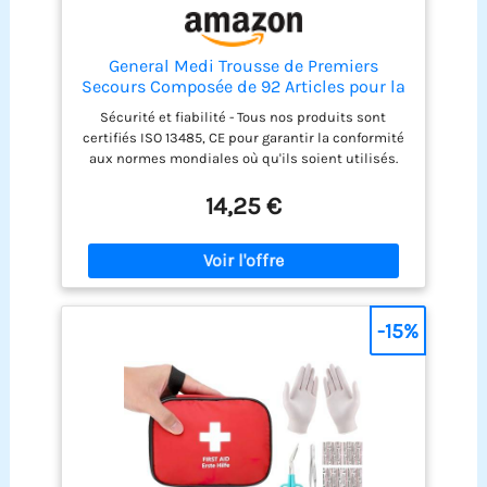
d'espace pour la relaxation et vous permettant de
dormir plus confortablement. Parfait pour vos
sorties en camping avec votre famille et vos amis.
General Medi Trousse de Premiers
Secours Composée de 92 Articles pour la
Maison, Le Véhicule, Les Voyages, Le
Sécurité et fiabilité - Tous nos produits sont
Bureau, Le Lieu de Travail, la Randonnée,
certifiés ISO 13485, CE pour garantir la conformité
la Survie et l'Extérieur (Rouge)
aux normes mondiales où qu'ils soient utilisés.
Contenu - Emballé avec 92 pièces de fournitures
médicales utiles et précieuses de qualité
14,25 €
hospitalière - Voir les images du produit et la
description du produit ci-dessous pour une liste
complète du contenu. Nous sommes convaincus
que vous trouverez qu'il y a plus et plus de
contenu de qualité dans nos kits que tout autre
sur le marché. Conception - Pour une efficacité et
-15%
une portabilité maximales, cette trousse de
premiers soins de base ne pèse que 0,35 livre et
présente une conception compacte et adaptée
aux voyages. Parfait pour les voitures, les écoles,
les bateaux, les enfants et il a une fonction
étanche Soins complets - Ce kit de survie ultime
comprend tout ce dont vous avez besoin pour