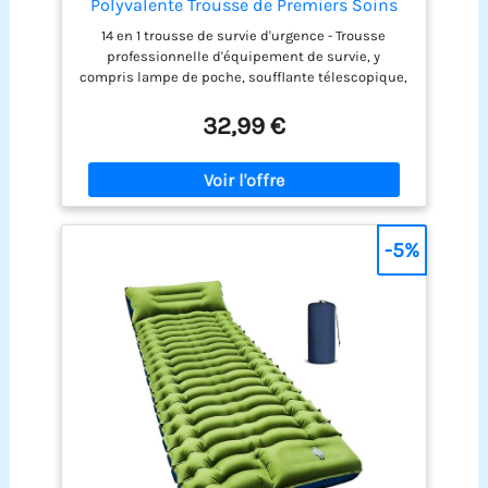
Polyvalente Trousse de Premiers Soins
pour Les Sports de Plein Air, Le Camping,
14 en 1 trousse de survie d'urgence - Trousse
l'alpinisme, Les Pierres Ignifuges
professionnelle d'équipement de survie, y
(Couteau et Pince)
compris lampe de poche, soufflante télescopique,
sifflet, grattoir à incendie, scie à fil, bracelet de
corde de sécurité, papier multifonctionnel,
32,99 €
couteau, pince à bouteille d'eau, couverture
d'urgence, engin de pêche, pinces
multifonctionnelles, etc. Facile à transporter -
Taille 20x11x6cm, poids 663g seulement, facile à
mettre dans un sac à dos ou une voiture, peut
également être utilisé pour le camping et la
-5%
randonnée. Idéal pour les amateurs de plein air -
Camping, randonnée, sauvetage, chasse,
exploration, survie et urgences Large application -
Vous pouvez utiliser ce kit de survie dans de
nombreuses situations: pause électrique,
camping, randonnée, pêche, chasse, alpinisme,
etc. Pour les amateurs de plein air, c'est un kit
idéal et un bon cadeau. Meilleur choix de cadeaux
- nécessaire pour le camping, la randonnée,
l'aventure, la survie et les situations d'urgence.
Votre mari, votre frère ou votre enfant pensera que