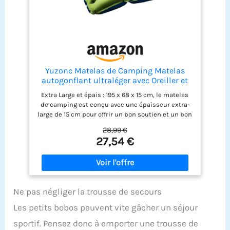
c'est une bonne chaussette ou un cadeau
d'anniversaire.
Yuzonc Matelas de Camping Matelas
autogonflant ultraléger avec Oreiller et
Pompe à Pied intégrée Matelas de
Extra Large et épais : 195 x 68 x 15 cm, le matelas
Camping Gonflable Portable et Compact
de camping est conçu avec une épaisseur extra-
pour Le Trekking en Plein Air
large de 15 cm pour offrir un bon soutien et un bon
confort, même sur les sols irréguliers et les
28,99 €
rochers. La structure innovante des trous d'air et
27,54 €
la conception du coussin en une seule pièce
soulagent la pression sur votre dos et votre cou,
vous aidant à réguler l'équilibre de votre corps et
à profiter d'une nuit de sommeil parfaite. Inflation
et Déflation Rapides : Le matelas gonflable
Ne pas négliger la trousse de secours
camping peut être gonflé en seulement 30 à 60
secondes. Il suffit de marcher dessus ou
Les petits bobos peuvent vite gâcher un séjour
d'appuyer dessus. Il n'est plus nécessaire de le
gonfler par la bouche ou à l'aide d'une pompe.
sportif. Pensez donc à emporter une trousse de