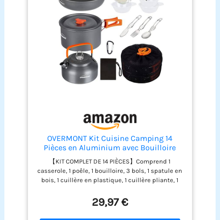
OVERMONT Kit Cuisine Camping 14
Pièces en Aluminium avec Bouilloire
【KIT COMPLET DE 14 PIÈCES】Comprend 1
casserole, 1 poêle, 1 bouilloire, 3 bols, 1 spatule en
bois, 1 cuillère en plastique, 1 cuillère pliante, 1
fourchette, 1 couteau, 1 éponge, 1 mousqueton et 1
sac en filet. 【ALUMINIUM ANODISÉ DURABLE】La
29,97 €
casserole, la poêle et la bouilloire sont fabriquées
en aluminium anodisé, résistant à l’usure, aux