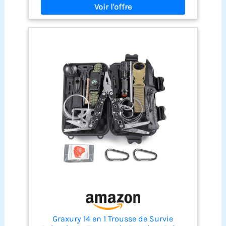
températures élevées et à la corrosion. Le
revêtement antiadhésif facilite également le
nettoyage après les repas. 【RANGEMENT COMPACT
ET PORTABLE】La bouilloire, la casserole, la poêle
et les accessoires s’emboîtent pour réduire
l’encombrement. Rangez l’ensemble dans le sac
en filet ou fixez-le à votre sac à dos avec le
mousqueton fourni. 【POIGNÉES PLIABLES
ISOLANTES】Les poignées pliables en plastique
offrent une prise en main ferme et confortable
tout en limitant le contact avec la chaleur. Elles se
replient contre les ustensiles pour faciliter le
transport et le rangement. 【POUR LES REPAS EN
PLEIN AIR】Le bec verseur de la bouilloire permet
de servir l’eau plus proprement et aide à limiter
les gouttes. Un ensemble pratique pour le
camping, la randonnée, le bivouac, le pique-nique,
la pêche et les voyages.
Graxury 14 en 1 Trousse de Survie