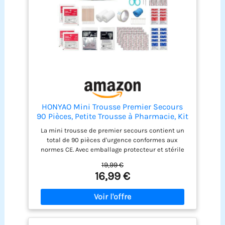
nettoyer et panser les blessures mineures dans
une mini pochette pratique. HAUTE QUALITÉ - Vous
avez besoin d'équipements de plein air aussi
résistants que vous, c'est pourquoi nous ne
vendons que des produits de la plus haute
qualité conçus pour durer.
HONYAO Mini Trousse Premier Secours
90 Pièces, Petite Trousse à Pharmacie, Kit
Premier Secours pour Voiture Maison
La mini trousse de premier secours contient un
Lieu de Travail Voyage Camping
total de 90 pièces d'urgence conformes aux
Randonnée et Sports en Plein Air
normes CE. Avec emballage protecteur et stérile
pour une longue durée de conservation. Y compris
19,99 €
des bandages, un garrot, des pansements, une
16,99 €
couverture de surive et plus encore, exactement
ce dont vous avez besoin en cas d'urgence. Voir les
images du produit pour une liste complète du
contenu. La mini trousse premier secours est
parfaite pour les activités de plein air comme la