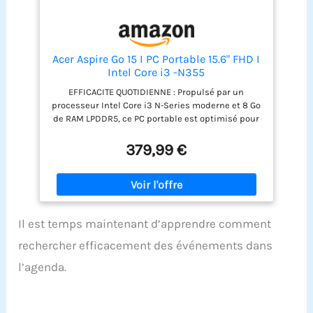
Acer Aspire Go 15 I PC Portable 15.6" FHD I
Intel Core i3 -N355
EFFICACITE QUOTIDIENNE : Propulsé par un
processeur Intel Core i3 N-Series moderne et 8 Go
de RAM LPDDR5, ce PC portable est optimisé pour
un démarrage rapide, une navigation fluide sur le
web et une gestion aisée des applications de
379,99 €
bureautique et d'étude. ECRAN 15.6" FULL HD
CONFORTABLE : Profitez d'une qualité d'image nette
sur l'écran Full HD (1920x1080) de 15,6 pouces. La
technologie Anti-reflet réduit la fatigue oculaire,
idéal pour les longues sessions de travail ou le
Il est temps maintenant d’apprendre comment
visionnage de contenu. DEMARRAGE INSTANTANE :
Le SSD NVMe de 256 Go assure un stockage rapide
rechercher efficacement des événements dans
et fiable. Les applications se lancent
instantanément et l'ordinateur démarre en
l’agenda.
quelques secondes, améliorant
considérablement votre productivité. DESIGN
PENSE POUR LE NOMADISME : Léger et fin, cet