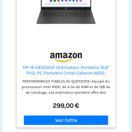
HP 15-fd0001sf Ordinateur Portable 15,6"
FHD, PC Portable (Intel Celeron N100,
RAM 4 Go, UFS 128 Go, Intel UHD
PERFORMANCES FIABLES AU QUOTIDIEN: équipé du
Graphics, Windows 11), Laptop Gris,
processeur Intel N100, de 4 Go de RAM et de 128 Go
AZERTY, Microsoft 365 Personnel 12 Mois
de stockage, cet ordinateur portable offre des
Inclus
performances réactives pour le multitâche. ÉCRAN
FHD ANTIREFLET : profitez d’une image nette et
299,00 €
détaillée sur un grand écran Full HD de 15,6" (1920
x 1080). Plus de 2 millions de pixels pour une
expérience visuelle confortable sans reflets
gênants. CONNECTIVITÉ SANS LIMITES : que ce soit
en filaire (USB, HDMI, USB-C) ou sans fil (Wi-Fi,