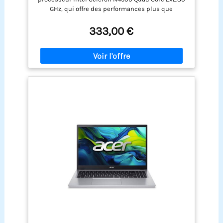
Clavier AZERTY [français]) #8510
GHz, qui offre des performances plus que
suffisantes pour le bureau, le travail à domicile et
les jeux Un grand SSD de 256 Go offre plus
333,00 €
d'espace qu'il n'en faut pour vos données et vos
applications. Particularités : poids super léger de
2,2 kg, refroidissement silencieux, écran Full-HD,
16 Go de RAM DDR4, webcam, HDMI, prise casque,
microphone, USB 3.0 Windows 11 Prof. 64 bits est
complètement installé avec tous les pilotes, ainsi
qu'un pack Microsoft Office en version complète.