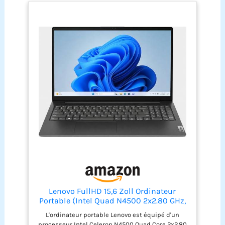
Bluetooth), profitez d’une connexion rapide et
simple pour rester productif partout. EPEAT Gold :
les produits certifiés EPEAT Gold sont les mieux
classés et répondent à tous les critères requis
par EPEAT. CONÇU POUR VOTRE MOBILITÉ: Appréciez
la liberté et la flexibilité où que vous soyez grâce à
une batterie d'autonomie plus longue, ainsi qu'à
une mémoire et un stockage généreux
Lenovo FullHD 15,6 Zoll Ordinateur
Portable (Intel Quad N4500 2x2.80 GHz,
8 Go DDR4, 256 Go SSD, Intel UHD, HDMI,
L'ordinateur portable Lenovo est équipé d'un
BT, USB 3.0, Webcam, WLAN, Windows 11,
processeur Intel Celeron N4500 Quad Core 2x2.80