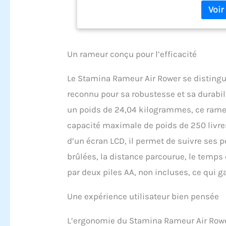
incroya
plus sa
avantag
votre r
plus fa
Un rameur conçu pour l’efficacité
pendant 
calories
Le Stamina Rameur Air Rower se distingu
amélior
reconnu pour sa robustesse et sa durabil
poignée
pendant
un poids de 24,04 kilogrammes, ce rameur
solidem
capacité maximale de poids de 250 livres 
protège
pliable
d’un écran LCD, il permet de suivre ses
assembl
brûlées, la distance parcourue, le temps 
55,9 cm
x 71,1 
par deux piles AA, non incluses, ce qui g
cadre d
du clien
Une expérience utilisateur bien pensée
L’ergonomie du Stamina Rameur Air Rower