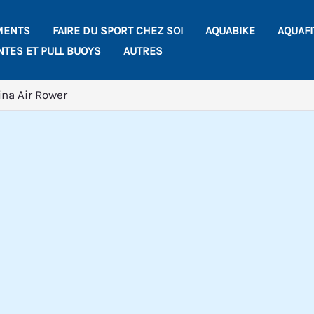
MENTS
FAIRE DU SPORT CHEZ SOI
AQUABIKE
AQUAF
NTES ET PULL BUOYS
AUTRES
na Air Rower