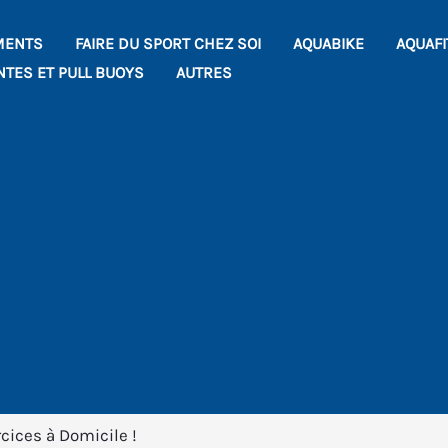
MENTS
FAIRE DU SPORT CHEZ SOI
AQUABIKE
AQUAF
NTES ET PULL BUOYS
AUTRES
cices à Domicile !