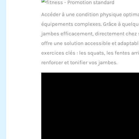
Accéder à une condition physique optimal
équipements complexes. Grâce à quelques 
jambes efficacement, directement chez s
offre une solution accessible et adaptable
exercices clés : les squats, les fentes ar
renforcer et tonifier vos jambes.