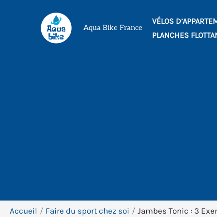
Aller
VÉLOS D’APPARTE
au
Aqua Bike France
PLANCHES FLOTTA
contenu
Accueil
Faire du sport chez soi
Jambes Tonic : 3 Exer