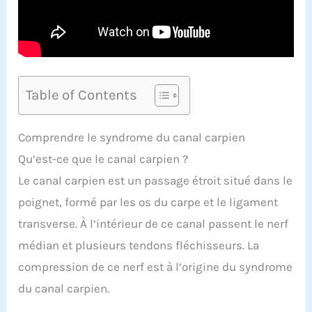
Table of Contents
Comprendre le syndrome du canal carpien
Qu’est-ce que le canal carpien ?
Le canal carpien est un passage étroit situé dans le
poignet, formé par les os du carpe et le ligament
transverse. À l’intérieur de ce canal passent le nerf
médian et plusieurs tendons fléchisseurs. La
compression de ce nerf est à l’origine du syndrome
du canal carpien.