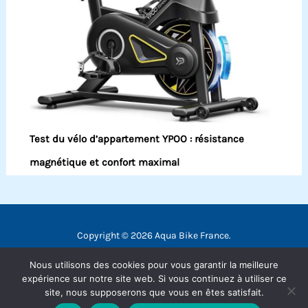
Test du vélo d’appartement YPOO : résistance
magnétique et confort maximal
Copyright © 2026 Aqua Bike France.
Contact
Nous utilisons des cookies pour vous garantir la meilleure
Mentions légales
expérience sur notre site web. Si vous continuez à utiliser ce
site, nous supposerons que vous en êtes satisfait.
Politique de confidentialité