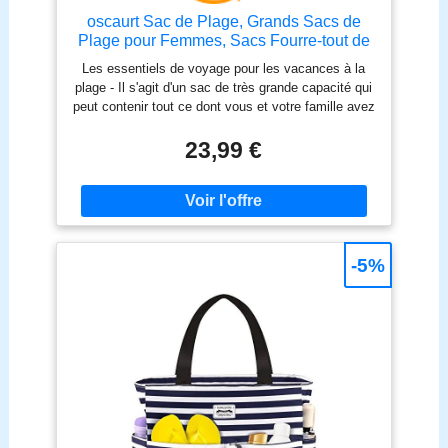
oscaurt Sac de Plage, Grands Sacs de
Plage pour Femmes, Sacs Fourre-tout de
Plage Imperméables avec Fermeture
Les essentiels de voyage pour les vacances à la
éclair et Poignée en corde, Sacs de
plage - Il s'agit d'un sac de très grande capacité qui
Voyage Essentiels pour le Shopping
peut contenir tout ce dont vous et votre famille avez
Piscine Gymnase
besoin. Vous aimerez le matériau imperméable, qui
vous évitera bien des ennuis. Grande capacité -
23,99 €
Nos sacs de plage pour femmes avec fermeture
éclair peuvent contenir 4 à 6 grandes serviettes de
plage, des vêtements supplémentaires, des
chaussures, de la crème solaire, des collations, des
bouteilles d'eau, des jouets de plage, etc.
Recommandé pour les vacances à la plage, le sac
-5%
de piscine, le sac d'allaitement, le sac de week-end,
les incontournables de la croisière, le sac de tous
les jours, etc. Double matériau imperméable à l'huile
- Après une étude de marché de masse et des
milliers de tests, nous utilisons un matériau
imperméable unique et de qualité supérieure, qui
s'avère plus durable, plus léger et dure 5 ans de
plus que les sacs de voyage ordinaires. Fermeture
à glissière et sangle souple - Ce sac fourre-tout