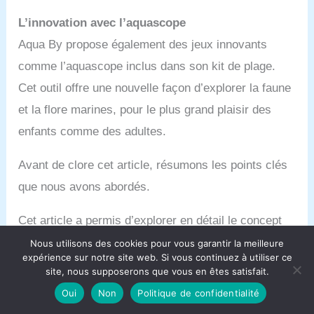
L’innovation avec l’aquascope
Aqua By propose également des jeux innovants
comme l’aquascope inclus dans son kit de plage.
Cet outil offre une nouvelle façon d’explorer la faune
et la flore marines, pour le plus grand plaisir des
enfants comme des adultes.
Avant de clore cet article, résumons les points clés
que nous avons abordés.
Cet article a permis d’explorer en détail le concept
du kit de plage parfait proposé par Aqua By. En
Nous utilisons des cookies pour vous garantir la meilleure
expérience sur notre site web. Si vous continuez à utiliser ce
combinant praticité, confort et engagement
site, nous supposerons que vous en êtes satisfait.
écoresponsable, ce coffret offre une solution
Oui
Non
Politique de confidentialité
complète pour profiter pleinement d’une journée à la