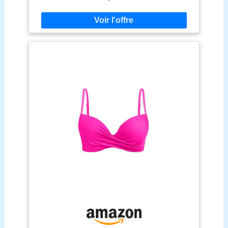
classique avec des coussinets amovibles et
souples qui assurent un confort supplémentaire et
une belle forme, ainsi qu'un bas de bikini assorti
Faites une déclaration de style avec ce bikini deux
pièces à bordure crochetée. Le haut dispose d'un
avantageux décolleté en V qui met en valeur vos
courbes, et de bonnets en triangle qui offrent un
maintien et un confort supplémentaires. Le slip de
bikini a une coupe mi-hauteur qui met en valeur
votre taille naturelle et une coupe haute qui allonge
visuellement vos jambes. Le design est complété
par un motif paisley à la mode qui ajoute une
touche de chic bohème Avec ce bikini deux pièces,
vous pouvez mettre en valeur votre élégance
estivale, que ce soit à la plage, à la piscine ou lors
d'activités de loisirs ensoleillées. Le bikini combine
style et confort pour vous donner une allure
confiante et tendance. Offrez-vous cet ensemble
intemporel et tendance pour des journées
inoubliables sous le soleil Veuillez vous référer au
tableau des tailles pour trouver votre taille optimale