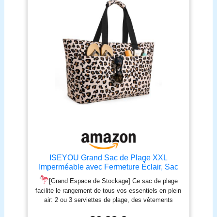
intérieures, latérales et avant au total pour contenir
plus de poches pour répondre à vos besoins tels
que téléphone, clés, ordinateur portable, écouteurs,
vêtements, lunettes, bouteille d'eau, parapluie, etc.
Multifonction : ce sac fourre-tout pour femme offre
une solution attrayante à de nombreux besoins. Il
peut également être utilisé comme un grand sac de
voyage, un sac de plage imperméable, un sac de
piscine, un sac à main quotidien pour le shopping,
les vacances, la natation, l'école, l'enseignement, le
travail, le yoga, et plus encore. Cadeau adorable et
pratique: Ce sac à bandoulière est élégant, adorable
et extrêmement fonctionnel, ce qui en fait un
excellent cadeau pour vous-même, votre famille et
vos amis.
ISEYOU Grand Sac de Plage XXL
Imperméable avec Fermeture Éclair, Sac
Plage Pliable et Léger, Sacs de Plage
[Grand Espace de Stockage] Ce sac de plage
Femmes Multi-Poches de Grande
facilite le rangement de tous vos essentiels en plein
Capacité, Parfait pour Piscine, Shopping,
air: 2 ou 3 serviettes de plage, des vêtements
Voyage, Vacances, Gym
supplémentaires, un portefeuille, des collations, du