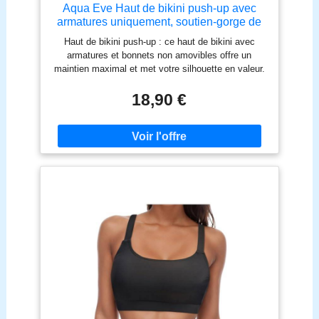
Aqua Eve Haut de bikini push-up avec
armatures uniquement, soutien-gorge de
bain rembourré, rose vif, Taille M
Haut de bikini push-up : ce haut de bikini avec
armatures et bonnets non amovibles offre un
maintien maximal et met votre silhouette en valeur.
Maillot de bain style soutien-gorge : ce haut de bain
à enroulement croisé sur le devant arbore un
18,90 €
décolleté en V avec des bretelles spaghetti
réglables. Haut de maillot de bain sexy : ce haut de
bain sexy présente un dos nu et une fermeture
papillon. parfait pour les femmes, les dames, les
adolescentes et les jeunes filles. Occasions : ce
haut de bain rembourré est à la fois mignon et
flatteur, idéal pour les fêtes à la piscine, la baignade
ou d'autres activités. Taille : plusieurs tailles sont
disponibles : S (36-38), M (40-42), L (44-46), XL (48)
et XXL (50). Veuillez vous référer à notre tableau
des tailles avant d'acheter.