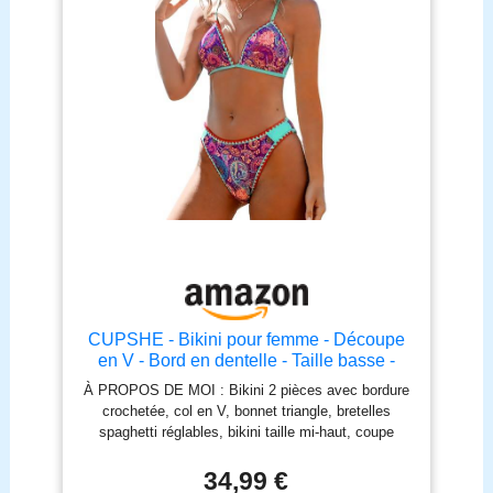
CUPSHE - Bikini pour femme - Découpe
en V - Bord en dentelle - Taille basse -
Maillot de bain 2 pièces - Contraste
À PROPOS DE MOI : Bikini 2 pièces avec bordure
passepoil - Motif paisley imprimé - Maillot
crochetée, col en V, bonnet triangle, bretelles
de bain, aqua, L
spaghetti réglables, bikini taille mi-haut, coupe
haute sur les jambes, imprimé paisley Cet
ensemble de bikini se compose d'un haut de bikini
34,99 €