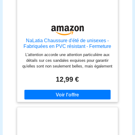
NaLatia Chaussure d'été de unisexes -
Fabriquées en PVC résistant - Fermeture
à boucle - Pour la plage et la rivière -
L'attention accorde une attention particulière aux
Sandales d'été pour femmes et hommes
détails sur ces sandales exquises pour garantir
qu'elles sont non seulement belles, mais également
d'une qualité fiable pour des années d'utilisation
continue. Parfait pour la vie quotidienne, les
12,99 €
vacances, les sorties, la randonnée et plus encore.
Parfait pour la maison, les manteaux, les
vêtements décontractés, les fêtes, le sport. sandale
plate femme- sandale compensée femme- sandales
orthopédiques femme- sandals pour femme-
sandales pour femmes- sandales plastique plage
femme- sandales plastique homme- sandales plage-
sandales meduse femme- sandales de plage
femme- sandales de plage- sandale plastique
homme- sandale plage- sandale de plage femme-