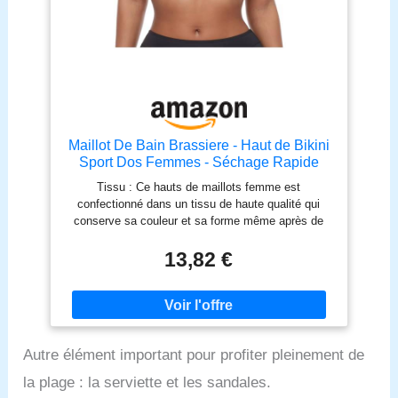
Maillot De Bain Brassiere - Haut de Bikini
Sport Dos Femmes - Séchage Rapide
Soutien Réglable pour Aqua Fitness Sexy
Tissu : Ce hauts de maillots femme est
confectionné dans un tissu de haute qualité qui
conserve sa couleur et sa forme même après de
nombreux lavages. Caractéristiques : Ce haut
maillot de bain femme forte poitrine est doux,
13,82 €
respirant et léger. Il est très confortable et élégant.
Design : Ce haut de maillot de bain femme noir
arbore un design tendance. Il mettra en valeur votre
silhouettes tout en étant très pratique. Cadeau : Ce
maillot de bain brassiere est un cadeau idéal pour
Autre élément important pour profiter pleinement de
une amies, votre femme ou votre petite amies à
l'occasion d'un anniversaire, de Noël, des fêtes ou
la plage : la serviette et les sandales.
d'une soirée. Occasions : Ce haut de maillot de bain