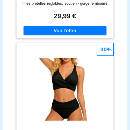
fines bretelles réglables, soutien - gorge rembourré
amovible Deep V vers le haut. Bikini inférieur: côté
à lacets, taille basse Style bikini brésilien: le look
29,99 €
avec un design imprimé vous apporte ultra chic et
mignon. Lacets et entièrement doublé bikini sous -
vêtements vous rendre plus charmant Occasion: ce
bikini est parfait pour offrir des vacances tropicales,
été, plage, piscine Remarque: il est recommandé de
laver à la main avec un détergent doux, ne pas
-30%
utiliser de Javel, ne pas repasser. S'il vous plaît se
référer au tableau des tailles détaillé dans les
images avant de passer une commande