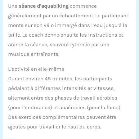
croisière est de 6 à 8 km/h. Accélération optimale
Une
séance d’aquabiking
commence
même à haute vitesse grâce au rapport de vitesse
élevé. ★【Hélice soulevable】L’hélice adopte un
généralement par un échauffement. Le participant
design de levage, ce qui est pratique pour
monte sur son vélo immergé dans l’eau jusqu’à la
naviguer dans des eaux à différentes vitesses et
profondeurs ! Convient pour : parcs aquatiques,
taille. Le coach donne ensuite les instructions et
lacs aquatiques, rivières et océans. Il peut
anime la séance, souvent rythmée par une
également fournir des divertissements dans les
zones touristiques près de l'eau. C'est également
musique entraînante.
une bonne idée pour les entreprises locales de
location de vélos aquatiques.
L’activité en elle-même
Durant environ 45 minutes, les participants
pédalent à différentes intensités et vitesses,
alternant entre des phases de travail aérobies
(pour l’endurance) et anaérobies (pour la force).
Des exercices complémentaires peuvent être
ajoutés pour travailler le haut du corps.