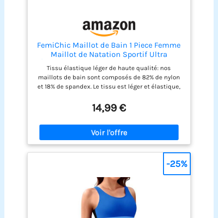
jardins, la plage, les parcs aquatiques ou les fêtes
à la piscine. Idéal pour les enfants actifs – veuillez
consulter le guide des tailles avant l'achat.
FemiChic Maillot de Bain 1 Piece Femme
Maillot de Natation Sportif Ultra
Élastique avec Soutien Gorge Amovible
Tissu élastique léger de haute qualité: nos
Dos en U Décolleté & Motif Tricolore
maillots de bain sont composés de 82% de nylon
Résistance au Chlore(Gris,L)
et 18% de spandex. Le tissu est léger et élastique,
offrant une sensation de souplesse et de liberté
de port. Résistant au chlore professionnel
14,99 €
durable: ce maillot de bain résistant au chlore est
conçu pour une utilisation en piscine et à la
plage. Idéal pour toutes sortes de sports
nautiques. Coupe Moulante ajustée: le maillot de
bain est très bien ajusté et s'adapte parfaitement
aux courbes du corps pour un effet de sculpture
-25%
visuellement serré. Design minimaliste et
moderne: encolure ronde en U, bretelles et dos en
U profond pour une occlusion modérée. Look
décontracté, élégant et moderne. Instructions
d'entretien: pour faciliter le nettoyage, retirez le
rembourrage avant le lavage en machine. Ne pas