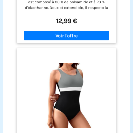
est composé à 80 % de polyamide et à 20 %
Vêtements de Bain athlétiques pour
d'élasthanne. Doux et extensible, il respecte la
Enfants de 7 à 12 Ans
peau, épouse parfaitement les formes sans les
serrer et offre une totale liberté de mouvement
12,99 €
pour nager, s'amuser dans l'eau ou surfer.
【Design ludique】Avec ses broderies
contrastées et sa taille plissée, ce maillot de bain
pour fille apporte une touche d'élégance et offre
une liberté de mouvement optimale pour nager ou
jouer sur la plage – idéal pour des photos encore
plus éclatantes. 【Ajustement personnalisé】Les
bretelles réglables de ce maillot de bain
s'adaptent à la morphologie de votre enfant. À
partir de la taille L, les coussinets de poitrine
amovibles offrent un soutien délicat et préservent
l'intimité pendant la puberté, pour un confort et
une confiance en soi tout l'été. 【Plusieurs
couleurs】Disponible en noir, vert et imprimé
marguerites pour un style unique. Ce tissu grand
teint ne déteint pas et conserve son éclat même
après de nombreux lavages – idéal pour les filles
de 7 à 12 ans. 【Utilisation polyvalente】Ce maillot
de bain pour filles est à la fois pratique et
ludique, parfait pour les piscines d'hôtel, les