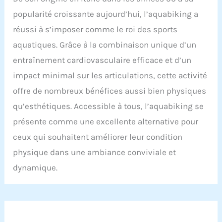
amovible pour un lavage et un retrait faciles
popularité croissante aujourd’hui, l’aquabiking a
Occasions : Ce maillot de bain est parfait pour la
plage, la natation, le bronzage, les vacances et les
réussi à s’imposer comme le roi des sports
séances de spa. Il peut également être utilisé
aquatiques. Grâce à la combinaison unique d’un
pour des séances photo de grossesse, créant une
apparence élégante sur la plage
entraînement cardiovasculaire efficace et d’un
impact minimal sur les articulations, cette activité
offre de nombreux bénéfices aussi bien physiques
qu’esthétiques. Accessible à tous, l’aquabiking se
présente comme une excellente alternative pour
ceux qui souhaitent améliorer leur condition
physique dans une ambiance conviviale et
dynamique.