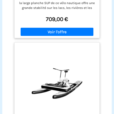
patins antidérapants évite tout basculement
la large planche SUP de ce vélo nautique offre une
pendant le pédalage, et son poids net de 15,5 kg
grande stabilité sur les lacs, les rivières et les
assure une assise ferme même lors
eaux côtières calmes – ne craignez pas le
d'entraînements dynamiques et rapides
basculement ou l'incertitude lors de l'entrée et de
709,00 €
Polyvalence d'usage et montage pratique: Cet
la sortie Ajustement individuel pour tous les
aquabike s'adapte aussi bien aux piscines
conducteurs : le siège et le guidon de cette botte
privées résidentielles, piscines d'hôtel, centres
peuvent être facilement ajustés - Le guidon pivote
de fitness que cabinets de kinésithérapie. Livré
à 90° et la hauteur s'adapte à différentes tailles de
sous forme de kit complet avec toutes les pièces
corps, de sorte que chaque conduite reste
de montage, il dispose d'un design structuré
confortable Matériaux robustes pour une
esthétique qui rehausse l'apparence de vos
utilisation durable : ce vélo aquatique gonflable
espaces sportifs, avec des dimensions maîtrisées
en LLDPE, alliage d'aluminium et tissu renforcé
pour une intégration dans n'importe quel bassin
est résistant aux UV et indéformable – même
après de nombreuses utilisations en plein air, il
reste fiable Montage facile et rangement peu
encombrant : avec la plate-forme SUP gonflable,
vous pouvez monter cette planche de SUP
gonflable en quelques minutes – après le
dégonflage, vous pouvez la ranger dans le coffre
pour les voyages et le camping Parfait pour les
loisirs et les sports nautiques : que ce soit sur le
lac, dans la rivière ou dans le parc aquatique, ce
vélo aquatique avec pédales antidérapantes et