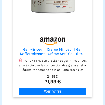
Gel Minceur | Crème Minceur | Gel
Raffermissant | Crème Anti-Cellulite |
Crème Raffermissante | Silhouette
ACTION MINCEUR CIBLÉE – Le gel minceur LYIS
Affinée, Peau Plus Lisse & Tonique | Testé
aide à stimuler la combustion des graisses et à
Dermatologiquement, Fabriqué en
réduire l’apparence de la cellulite grâce à sa
France | 200Ml
formule enrichie en caféine et extrait de fucus,
24,99 €
pour une silhouette visiblement plus fine et
21,99 €
harmonieuse
PEAU PLUS FERME ET LISSE –
Raffermit et tonifie les zones relâchées (cuisses,
ventre, hanches) tout en améliorant la texture et
l’élasticité de la peau. Idéal pour retrouver
confiance et légèreté au quotidien.
MASSAGE