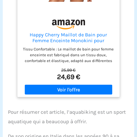
Happy Cherry Maillot de Bain pour
Femme Enceinte Monokini pour
Grossesse avec Bretelles Réglables
Tissu Confortable : Le maillot de bain pour femme
Maillot col en V MaternitéS
enceinte est fabriqué dans un tissu doux,
confortable et élastique, adapté aux différentes
étapes de la grossesse, pour vous offrir la
25,99 €
meilleure expérience de natation pendant votre
24,69 €
grossesse Design : Le maillot de bain maternité
présente un décolleté profond, des bretelles
réglables, un dos en U et une taille plissée,
mettant en valeur votre silhouette et sculptant
vos courbes Style : Le maillot de bain pour
grossesse est à la fois simple et élégant,
Pour résumer cet article, l’aquabiking est un sport
dégageant un charme romantique et envoûtant.
Pendant votre grossesse, vous pouvez également
aquatique qui a beaucoup à offrir.
paraître confiante et magnifique Coussinets
Amovibles : Le maillot de bain est doté de
De son origine en Italie dans les années 90 à sa
coussinets offrant un bon soutien, avec un design