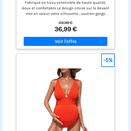
Fabriqué en tissu extensible de haute qualité,
doux et confortable Le design croisé sur le devant
met en valeur votre silhouette ; soutien-gorge
rembourré amovible, confortable et toujours
39,99 €
flatteur Côtés froncés pour flatter votre ventre de
36,99 €
bébé en pleine croissance Convient pour vos
vacances, plage, piscine, sports nautiques, etc.
Suggestion de lavage : nettoyage à sec ou lavage à
la main à froid, ne pas blanchir, suspendre pour
sécher, repasser à basse température
-5%