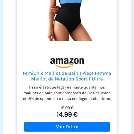
essorer ou pétrir le maillot de bain. Il ne peut pas
être blanchi, repassé ou nettoyé à sec pour éviter
toute déformation.
FemiChic Maillot de Bain 1 Piece Femme
Maillot de Natation Sportif Ultra
Élastique avec Soutien Gorge Amovible
Tissu élastique léger de haute qualité: nos
Dos en U Décolleté & Motif Tricolore
maillots de bain sont composés de 82% de nylon
Résistance au Chlore(Bleu,M)
et 18% de spandex. Le tissu est léger et élastique,
offrant une sensation de souplesse et de liberté
19,99 €
de port. Résistant au chlore professionnel
14,99 €
durable: ce maillot de bain résistant au chlore est
conçu pour une utilisation en piscine et à la
plage. Idéal pour toutes sortes de sports
nautiques. Coupe Moulante ajustée: le maillot de