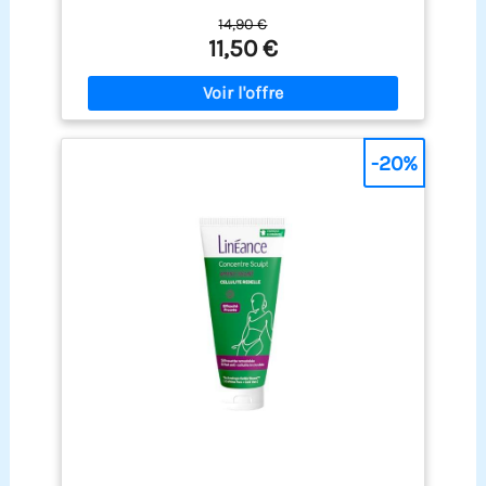
réducteurs pour combattre la cellulite en
14,90 €
dormant, nuit après nuit Enrichie en caféine +
11,50 €
huile de baies roses + extrait de cassis + huile de
coco + concentré coraline Peau plus ferme dès la
1ère nuit. Effet anti-cellulite en 10 nuits pour plus
de 90% des femmes Efficacité cliniquement
prouvée par mesure centimétrique et
échographique
-20%