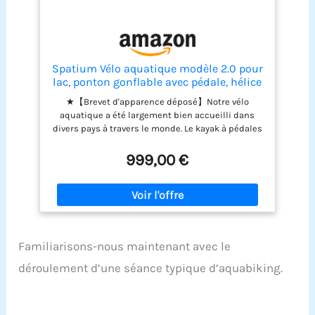
sangles de pied offre un maintien sûr et une
conduite efficace pour des heures de détente sur
l'eau
Spatium Vélo aquatique modèle 2.0 pour
lac, ponton gonflable avec pédale, hélice
à 3 pales pour sports nautiques, blanc et
★【Brevet d'apparence déposé】Notre vélo
noir
aquatique a été largement bien accueilli dans
divers pays à travers le monde. Le kayak à pédales
gonflable est entraîné par une hélice en alliage
d'aluminium (hélice à surface émergente), la
999,00 €
direction de l'hélice est contrôlée par le guidon de
vélo, et la direction avant et arrière est modifiée
par la pédale. Conduite silencieuse en même
temps. Il ne dérange pas les créatures
aquatiques, ce qui en fait le meilleur choix pour la
pêche et l'observation des créatures aquatiques.
Familiarisons-nous maintenant avec le
★【Vélo d'eau pliable et portable】Le vélo d'eau
gonflable peut être démonté et remonté en
déroulement d’une séance typique d’aquabiking.
quelques minutes, et le cadre ne pèse que 21 kg.
La taille du cadre peut être facilement placée
dans le coffre d'une voiture de famille, et le