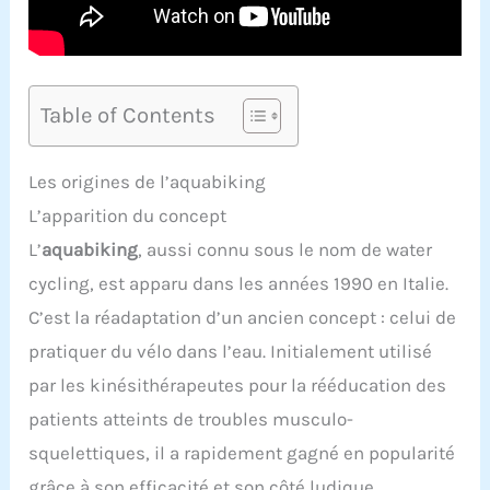
Table of Contents
Les origines de l’aquabiking
L’apparition du concept
L’
aquabiking
, aussi connu sous le nom de water
cycling, est apparu dans les années 1990 en Italie.
C’est la réadaptation d’un ancien concept : celui de
pratiquer du vélo dans l’eau. Initialement utilisé
par les kinésithérapeutes pour la rééducation des
patients atteints de troubles musculo-
squelettiques, il a rapidement gagné en popularité
grâce à son efficacité et son côté ludique.