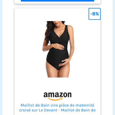
grande maillot de bain une pièce. Le design raffiné
en dentelle col en V, élégant et mode, de sorte que
les femmes enceintes regardent charmant aussi.
-8%
Le soutien - gorge rembourré sur la poitrine
protège la santé de la poitrine et protège votre vie
privée. Le maillot de bain de maternité a des
fixations réglables dans le dos, vous pouvez
ajuster en fonction de votre propre forme de corps
pour garantir une respiration douce et une
expérience de natation parfaite et confortable.
Parfait pour nager, plage, croisière, Spa, massage,
Pool Party, vacances, Spa, sauna, spa et autres
endroits. C'est aussi un cadeau idéal pour vous -
même ou pour un ami enceinte, une épouse, un
membre de la famille ou un collègue.
Maillot de Bain Une pièce de maternité
croisé sur Le Devant - Maillot de Bain de
Grossesse - Bikini de maternité Noir M