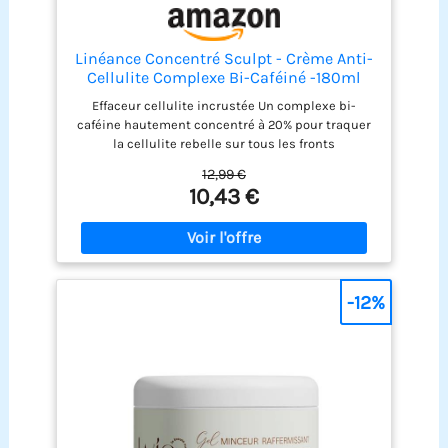
Linéance Concentré Sculpt - Crème Anti-
Cellulite Complexe Bi-Caféiné -180ml
Effaceur cellulite incrustée Un complexe bi-
caféine hautement concentré à 20% pour traquer
la cellulite rebelle sur tous les fronts
L'association Caféine pure-café vert agit tel un
12,99 €
puissant catalyseur sur les mécanismes naturels
10,43 €
de déstockage de la cellulite, en favorisant la
lipolyse (déstockage des graisses) Efficacite
prouvee sur 14 jours sur cellulite incrustée et
rebelle Capitons rebelles effacés: 92%, relief
cutané lissé: 95%, peau visiblement plus ferme:
100%, silhouette remodelée: 80%
-12%