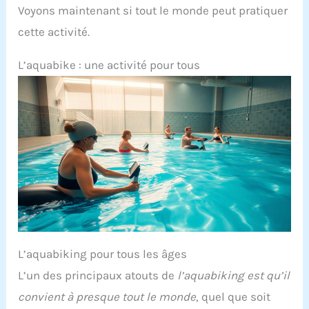
PLAISIR ET EFFICACE – Sa texture fluide et non
Voyons maintenant si tout le monde peut pratiquer
collante pénètre rapidement pour un massage
cette activité.
agréable et une efficacité optimale sans laisser
de film gras.
PARFUM FLEUR DE FRANGIPANIER –
Laisse un voile délicatement parfumé sur la peau,
L’aquabike : une activité pour tous
transformant ton rituel minceur en un moment
sensoriel et cocooning.
FABRIQUÉ EN FRANCE
& TESTÉ DERMATOLOGIQUEMENT – Élaboré selon
des normes de qualité strictes, pour une
utilisation quotidienne en toute confiance.
L’aquabiking pour tous les âges
L’un des principaux atouts de
l’aquabiking est qu’il
convient à presque tout le monde
, quel que soit