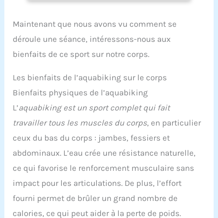
bain est très bien ajusté et s'adapte parfaitement
aux courbes du corps pour un effet de sculpture
Maintenant que nous avons vu comment se
visuellement serré. Design minimaliste et
moderne: encolure ronde en U, bretelles et dos en
déroule une séance, intéressons-nous aux
U profond pour une occlusion modérée. Look
bienfaits de ce sport sur notre corps.
décontracté, élégant et moderne. Instructions
d'entretien: pour faciliter le nettoyage, retirez le
rembourrage avant le lavage en machine. Ne pas
Les bienfaits de l’aquabiking sur le corps
essorer ou pétrir le maillot de bain. Il ne peut pas
être blanchi, repassé ou nettoyé à sec pour éviter
Bienfaits physiques de l’aquabiking
toute déformation.
L’
aquabiking est un sport complet qui fait
travailler tous les muscles du corps
, en particulier
ceux du bas du corps : jambes, fessiers et
abdominaux. L’eau crée une résistance naturelle,
ce qui favorise le renforcement musculaire sans
impact pour les articulations. De plus, l’effort
fourni permet de brûler un grand nombre de
calories, ce qui peut aider à la perte de poids.