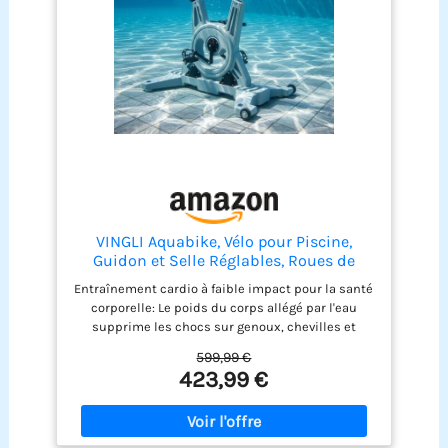
VINGLI Aquabike, Vélo pour Piscine,
Guidon et Selle Réglables, Roues de
Transport, Antidérapant, pour Fitness
Entraînement cardio à faible impact pour la santé
Aquatique, Rééducation, Perte de Poids,
corporelle: Le poids du corps allégé par l'eau
en Acier Inoxydable, HDPE, Jusqu'à 150
supprime les chocs sur genoux, chevilles et
kg, Gris
hanches, convient à la rééducation fonctionnelle,
599,99 €
les seniors, les personnes en surpoids ou
423,99 €
souffrant de douleurs articulaires. La résistance
hydrique naturelle renforce le cœur, améliore
l'endurance cardio, affine la silhouette et muscle
le corps sans la moindre sensation de chaleur