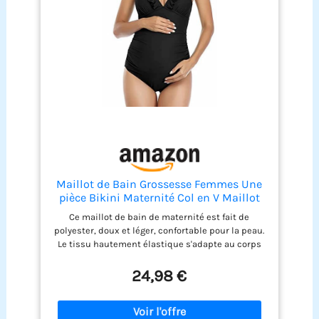
Maillot de Bain Grossesse Femmes Une
pièce Bikini Maternité Col en V Maillot
de Bain Enceintes avec Coussinet de
Ce maillot de bain de maternité est fait de
Poitrine Amovible Froncé Vetement de
polyester, doux et léger, confortable pour la peau.
Plage Piscine Source Thermale
Le tissu hautement élastique s'adapte au corps
Swimwear
de la femme enceinte sans aucune sensation de
servitude. Nous avons 3 tailles, s'il vous plaît
24,98 €
choisir selon la taille spécifique, si vous aimez le
sentiment confortable ou comme les enfants
grandissent, vous pouvez acheter une taille plus