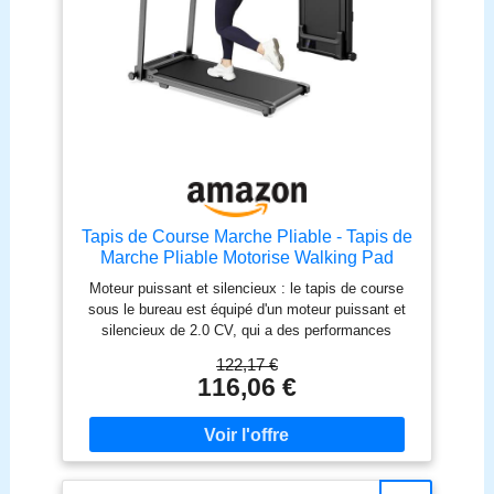
Tapis de Course Marche Pliable - Tapis de
Marche Pliable Motorise Walking Pad
Electrique Silencieux Tapis Roulant 10
Moteur puissant et silencieux : le tapis de course
km/h Treadmill Compact pour la Maison et
sous le bureau est équipé d'un moteur puissant et
Le Bureau
silencieux de 2.0 CV, qui a des performances
efficaces, une plage de vitesse de 1 à 10 km/h et
122,17 €
une capacité de charge maximale de 100 kg. Son
116,06 €
cadre en acier durable réduit les vibrations et le
bruit, garantissant un entraînement fluide et stable.