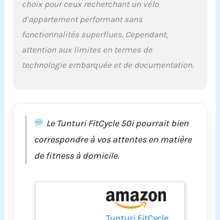
points avec 32
choix pour ceux recherchant un vélo
niveaux de
d’appartement performant sans
résistance, 20
programmes, support
fonctionnalités superflues. Cependant,
pour tablette et
attention aux limites en termes de
bouteille d'eau, roues
de transport
technologie embarquée et de documentation.
Le Tunturi FitCycle 50i pourrait bien
correspondre à vos attentes en matière
de fitness à domicile.
Tunturi FitCycle