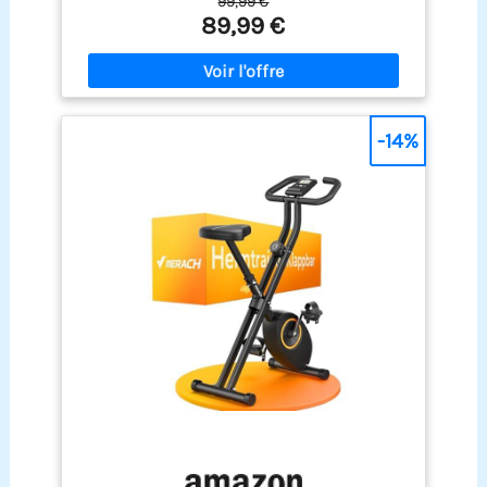
99,99 €
you can adjust the magnetic resistance level
89,99 €
without limit by turning the knob to control the
rhythm of the exercise. It meets various needs of
cyclists, such as warm-up, fat loss, muscle
building, etc. The emergency brake lever allows for
quick stopping, ensuring the safety of the user
during intensive training.Suitable for both cardio
-14%
sessions and muscle building, ideal for home
training. Silent magnetic resistance, enjoy your
cycling journey：Our Quiet indoor Exercise bike
features a quiet belt drive paired with a 3KG cast
iron electroplated flywheel, delivering a smooth,
noise-free cycling experience. Maintain a
distraction-free environment at home while
working, reading and sleeping without disturbing
you and your family. Fully Adjustable for Custom
Comfort：The 5-way adjustable seat and the 5-way
adjustable handlebar. It is suitable for different
sizes. The wide and comfortable seat cushion
adds to the comfort of cycling. It is important to
note that if you are tall, you should push the seat
back and increase the handlebar height, while
adjusting the seat height to your body
proportions. Generally, our exercise bike is