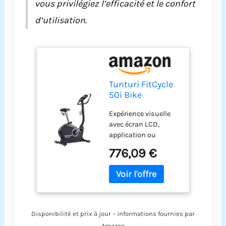
vous privilégiez l’efficacité et le confort
d’utilisation.
Tunturi FitCycle
50i Bike
Expérience visuelle
avec écran LCD,
application ou
tablette avec
776,09 €
Bluetooth – notre vélo
d'appartement avec
application vous
séduira, car avec le
Tunturi FitCycle
comme vélo
Disponibilité et prix à jour – informations fournies par
d'appartement
Amazon