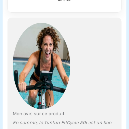
ergomètre et les
routes Tunturi
gratuites ou Zwift, ce
vélo d'intérieur fait de
votre entraînement à
domicile un plaisir
visuel Mesure =
connaissance gr ce à
un équipement de
qualité supérieure et
à l'écran LCD avec des
fonctions telles que
l'ergomètre, la
puissance, la vitesse,
la distance, les
calories, le temps, la
fréquence cardiaque
et le rythme
cardiaque. Le vélo de
Mon avis sur ce produit
fitness pour la
En somme, le Tunturi FitCycle 50i est un bon
maison marque des