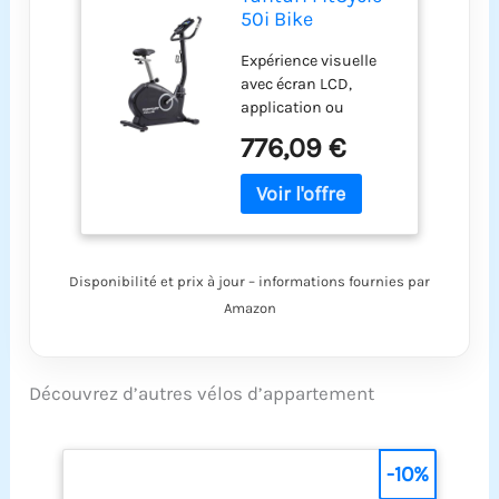
50i Bike
Expérience visuelle
avec écran LCD,
application ou
tablette avec
776,09 €
Bluetooth – notre vélo
d'appartement avec
application vous
séduira, car avec le
Tunturi FitCycle
comme vélo
Disponibilité et prix à jour – informations fournies par
d'appartement
Amazon
ergomètre et les
routes Tunturi
gratuites ou Zwift, ce
vélo d'intérieur fait de
Découvrez d’autres vélos d’appartement
votre entraînement à
domicile un plaisir
visuel Mesure =
-10%
connaissance gr ce à