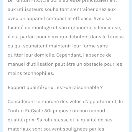
connaissance gr ce à
un équipement de
aux utilisateurs souhaitant s’entraîner chez eux
qualité supérieure et à
avec un appareil compact et efficace. Avec sa
l'écran LCD avec des
fonctions telles que
facilité de montage et son ergonomie silencieuse,
l'ergomètre, la
il est parfait pour ceux qui débutent dans le fitness
puissance, la vitesse, la
distance, les calories, le
ou qui souhaitent maintenir leur forme sans
temps, la fréquence
quitter leur domicile. Cependant, l’absence de
cardiaque et le rythme
manuel d’utilisation peut être un obstacle pour les
cardiaque. Le vélo de
fitness pour la maison
moins technophiles.
marque des points
avec 32 niveaux de
Rapport qualité/prix : est-ce raisonnable ?
résistance, 20
programmes, support
pour tablette et
Considérant le marché des vélos d’appartement, le
bouteille d'eau, roues
Tunturi FitCycle 50i propose un bon rapport
de transport
qualité/prix. Sa robustesse et la qualité de ses
matériaux sont souvent soulignées par les