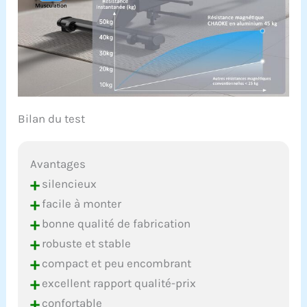
𝘽𝙍𝙐̂𝙇𝙀-𝙂𝙍𝘼𝙄𝙎𝙎𝙀𝙎
𝙋𝙐𝙄𝙎𝙎𝘼𝙉𝙏,
𝙁𝘼𝘾̧𝙊𝙉𝙉𝘼𝙉𝙏 𝙐𝙉
𝘾𝙊𝙍𝙋𝙎 𝙁𝙀𝙍𝙈𝙀 : 30
minutes d'aviron
équivalent à une heure
de jogging. Le rameur
Chaoke active
Bilan du test
efficacement vos
groupes musculaires,
sollicite l'ensemble de
Avantages
votre corps
+
simultanément, améliore
silencieux
efficacement votre
+
facile à monter
activité aérobique et vous
+
bonne qualité de fabrication
aide à perdre de la
graisse ou à développer
+
robuste et stable
votre plasticité.
+
compact et peu encombrant
𝙎𝙀𝙍𝙑𝙄𝘾𝙀 𝘼𝙋𝙍𝙀̀𝙎-
+
excellent rapport qualité-prix
𝙑𝙀𝙉𝙏𝙀
𝙋𝙍𝙊𝙁𝙀𝙎𝙎𝙄𝙊𝙉𝙉𝙀𝙇 :
+
confortable