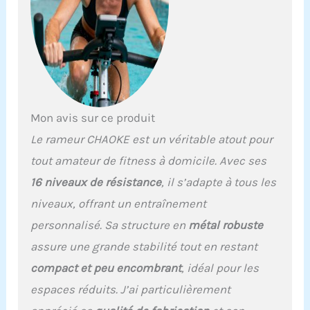
des rameurs et est très
appréciée des athlètes et
des professionnels du
fitness du monde entier.
𝘾𝙊𝙉𝙉𝙀𝘾𝙏𝙀𝙕
𝙄𝙉𝙏𝙀𝙇𝙇𝙄𝙂𝙀𝙈𝙈𝙀𝙉𝙏
𝙇𝙀𝙎 𝘼𝙋𝙋𝙇𝙄𝘾𝘼𝙏𝙄𝙊𝙉𝙎
𝙀𝙏 𝙎𝙐𝙄𝙑𝙀𝙕 𝙇𝙀𝙎
Mon avis sur ce produit
𝘿𝙊𝙉𝙉𝙀́𝙀𝙎 : Les
Le rameur CHAOKE est un véritable atout pour
rameurs CHAOKE
peuvent être connectés à
tout amateur de fitness à domicile. Avec ses
des applications comme
16 niveaux de résistance
, il s’adapte à tous les
Kinomap et EXR. Ces
technologies
niveaux, offrant un entraînement
intelligentes vous offrent
personnalisé. Sa structure en
métal robuste
des possibilités
d'entraînement
assure une grande stabilité tout en restant
interactives directement
compact et peu encombrant
, idéal pour les
chez vous. Suivez vos
progrès en temps réel et
espaces réduits. J’ai particulièrement
améliorez votre