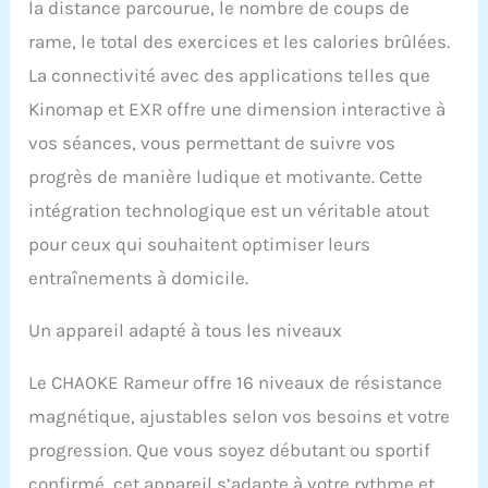
la distance parcourue, le nombre de coups de
améliorez votre
expérience
rame, le total des exercices et les calories brûlées.
d'entraînement grâce à
La connectivité avec des applications telles que
des séances virtuelles
interactives, des
Kinomap et EXR offre une dimension interactive à
compétitions et des défis
vos séances, vous permettant de suivre vos
personnalisés.
progrès de manière ludique et motivante. Cette
𝙍𝘼𝙈𝙀𝙐𝙍
𝙎𝙄𝙇𝙀𝙉𝘾𝙄𝙀𝙐𝙓 𝙀𝙏
intégration technologique est un véritable atout
𝙎𝙏𝘼𝘽𝙇𝙀 : Le système de
pour ceux qui souhaitent optimiser leurs
volant d'inertie
magnétique amélioré et
entraînements à domicile.
la conception unique à
double rail vous
Un appareil adapté à tous les niveaux
permettent de ramer
sans bruit, sans
Le CHAOKE Rameur offre 16 niveaux de résistance
déranger les autres
pendant votre
magnétique, ajustables selon vos besoins et votre
entraînement. La
progression. Que vous soyez débutant ou sportif
conception à double rail
améliore la sécurité et la
confirmé, cet appareil s’adapte à votre rythme et