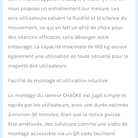
stabilité pendant
vous propose un entraînement sur mesure. Les
l'exercice. Vous pouvez
ainsi vous concentrer sur
avis utilisateurs saluent la fluidité et le silence du
votre entraînement et le
mouvement, ce qui en fait un allié de choix pour
rendre plus agréable.
𝙍𝘼𝙈𝙀𝙐𝙍
des séances efficaces sans déranger votre
𝙋𝙍𝙊𝙁𝙀𝙎𝙎𝙄𝙊𝙉𝙉𝙀𝙇 :
entourage. La capacité maximale de 160 kg assure
Notre rameur dispose de
16 niveaux de résistance.
également une utilisation en toute sécurité pour la
Que vous soyez débutant
majorité des utilisateurs.
ou professionnel, vous
trouverez l'intensité qui
Facilité de montage et utilisation intuitive
vous convient. Chaque
entraînement correspond
précisément à vos
Le montage du rameur CHAOKE est jugé simple et
objectifs et améliore
rapide par les utilisateurs, avec une durée estimée
efficacement votre
condition physique.
à environ 30 minutes. Bien que la notice puisse
Chaque mouvement
être améliorée, des solutions comme une vidéo de
améliore votre
endurance, votre force et
montage accessible via un QR code facilitent