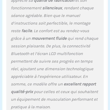
apprécié sa
qualité de fabrication
et son
expérience
fonctionnement
silencieux
, rendant chaque
d'entraînement grâce à
des séances virtuelles
séance agréable. Bien que le manuel
interactives, des
d’instructions soit perfectible, le montage
compétitions et des défis
personnalisés.
reste
facile
. Le confort est au rendez-vous
𝙍𝘼𝙈𝙀𝙐𝙍
grâce à un
mouvement fluide
qui rend chaque
𝙎𝙄𝙇𝙀𝙉𝘾𝙄𝙀𝙐𝙓 𝙀𝙏
𝙎𝙏𝘼𝘽𝙇𝙀 : Le système de
session plaisante. De plus, la connectivité
volant d'inertie
Bluetooth et l’écran LCD multifonction
magnétique amélioré et
la conception unique à
permettent de suivre ses progrès en temps
double rail vous
réel, ajoutant une dimension technologique
permettent de ramer
sans bruit, sans
appréciable à l’expérience utilisateur. En
déranger les autres
somme, ce modèle offre un
excellent rapport
pendant votre
entraînement. La
qualité-prix
pour celles et ceux qui souhaitent
conception à double rail
un équipement de musculation performant et
améliore la sécurité et la
stabilité pendant
pratique à la maison.