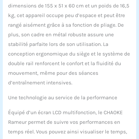
dimensions de 155 x 51 x 60 cm et un poids de 16,5
leader dans le secteur
des rameurs et est très
kg, cet appareil occupe peu d’espace et peut être
appréciée des athlètes et
rangé aisément grâce à sa fonction de pliage. De
des professionnels du
fitness du monde entier.
plus, son cadre en métal robuste assure une
𝘾𝙊𝙉𝙉𝙀𝘾𝙏𝙀𝙕
stabilité parfaite lors de son utilisation. La
𝙄𝙉𝙏𝙀𝙇𝙇𝙄𝙂𝙀𝙈𝙈𝙀𝙉𝙏
𝙇𝙀𝙎 𝘼𝙋𝙋𝙇𝙄𝘾𝘼𝙏𝙄𝙊𝙉𝙎
conception ergonomique du siège et le système de
𝙀𝙏 𝙎𝙐𝙄𝙑𝙀𝙕 𝙇𝙀𝙎
double rail renforcent le confort et la fluidité du
𝘿𝙊𝙉𝙉𝙀́𝙀𝙎 : Les
rameurs CHAOKE
mouvement, même pour des séances
peuvent être connectés à
d’entraînement intensives.
des applications comme
Kinomap et EXR. Ces
Une technologie au service de la performance
technologies
intelligentes vous offrent
des possibilités
Équipé d’un écran LCD multifonction, le CHAOKE
d'entraînement
Rameur permet de suivre vos performances en
interactives directement
chez vous. Suivez vos
temps réel. Vous pouvez ainsi visualiser le temps,
progrès en temps réel et