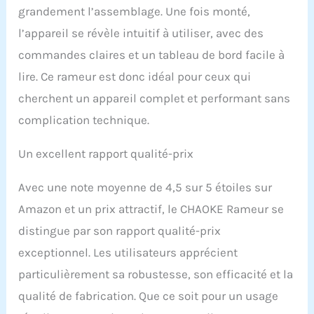
votre condition physique
grandement l’assemblage. Une fois monté,
générale.
𝙀́𝘾𝙍𝘼𝙉
l’appareil se révèle intuitif à utiliser, avec des
𝙇𝘾𝘿 𝙄𝙉𝙏𝙀𝙇𝙇𝙄𝙂𝙀𝙉𝙏 𝙀𝙏
𝘿𝙀𝙎𝙄𝙂𝙉
commandes claires et un tableau de bord facile à
𝘾𝙊𝙉𝙁𝙊𝙍𝙏𝘼𝘽𝙇𝙀 :
lire. Ce rameur est donc idéal pour ceux qui
L'écran LCD
multifonction affiche des
cherchent un appareil complet et performant sans
statistiques sur le temps,
complication technique.
la distance, le nombre, le
total et les calories pour
suivre votre progression
Un excellent rapport qualité-prix
pendant l'aviron. La
pédale antidérapante
Avec une note moyenne de 4,5 sur 5 étoiles sur
élargie soutient
Amazon et un prix attractif, le CHAOKE Rameur se
fermement chaque pas,
et le coussin
distingue par son rapport qualité-prix
ergonomique et moelleux
exceptionnel. Les utilisateurs apprécient
vous assure un confort
optimal même après une
particulièrement sa robustesse, son efficacité et la
longue pratique. Faites
qualité de fabrication. Que ce soit pour un usage
de chaque aviron un
plaisir!
𝙁𝘼𝘾𝙄𝙇𝙀 𝘼̀