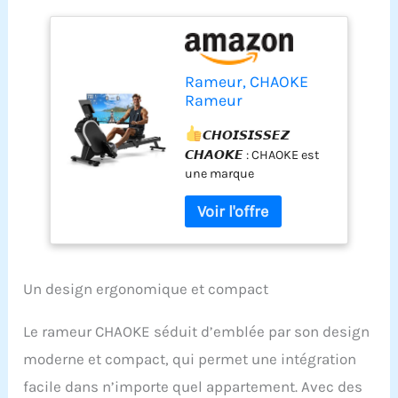
Rameur, CHAOKE
Rameur
Musculation
D'appartement,
𝘾𝙃𝙊𝙄𝙎𝙄𝙎𝙎𝙀𝙕
Rameurs
𝘾𝙃𝘼𝙊𝙆𝙀 : CHAOKE est
Magnétique
une marque
Silencieux, Rowing
d'équipements de fitness
Machine Connecter
leader mondial, qui
APP avec Écran
s'engage à fournir des
LCD,16 Niveaux de
services de haute qualité
Résistance, Rails
pour la maison et la salle
Doubles Améliorés,
de sport. Excellente
Un design ergonomique et compact
Capacité Maximale
qualité et prix attractif.
160KG
Grâce à son design
Le rameur CHAOKE séduit d’emblée par son design
innovant et à sa
moderne et compact, qui permet une intégration
technologie intelligente
avancée, CHAOKE est
facile dans n’importe quel appartement. Avec des
devenue une marque