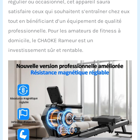
régulier ou occasionnel, cet appareil saura
𝘿𝙀́𝙋𝙇𝘼𝘾𝙀𝙍 𝙀𝙏
satisfaire ceux qui souhaitent s’entraîner chez eux
𝙍𝘼𝙋𝙄𝘿𝙀 𝘼̀
𝘼𝙎𝙎𝙀𝙈𝘽𝙇𝙀𝙍 : Grâce à
tout en bénéficiant d’un équipement de qualité
sa conception pré-
professionnelle. Pour les amateurs de fitness à
assemblée à 80 %,
l'installation s'effectue
domicile, le CHAOKE Rameur est un
en 20 minutes et vous
investissement sûr et rentable.
pouvez commencer votre
séance de fitness
immédiatement ! Des
roulettes de transport
intégrées en bas
facilitent le déplacement
et permettent un gain de
place. De plus, ce modèle
convient aux personnes
de différentes tailles, de
162 cm à 195 cm, ce qui le
rend idéal pour une
utilisation à domicile ou
en salle de sport.