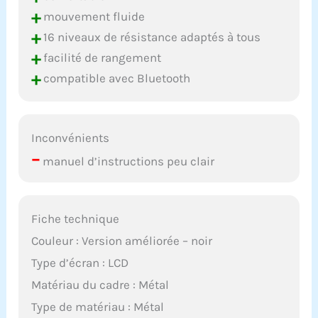
CHAOKE s'engage à
+
mouvement fluide
fournir à ses clients les
+
meilleurs services et
16 niveaux de résistance adaptés à tous
produits. Nous offrons
+
facilité de rangement
une garantie de cinq ans.
+
compatible avec Bluetooth
Pour toute question,
n'hésitez pas à nous
contacter. Notre service
client professionnel est
Inconvénients
toujours à votre
disposition.
–
manuel d’instructions peu clair
Fiche technique
Couleur : Version améliorée – noir
Type d’écran : LCD
Matériau du cadre : Métal
Type de matériau : Métal