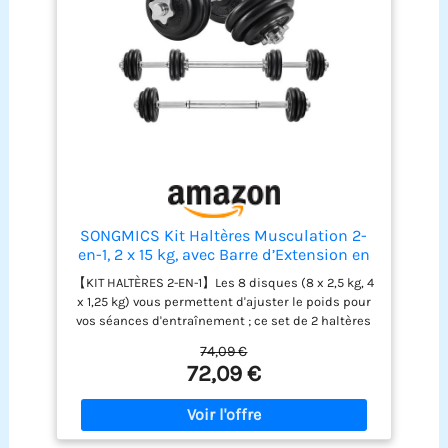
travaillez vos bras, épaules, poitrine, abdominaux,
dos et jambes. Niveau débutant ou avancé, ces
haltères conviennent à tous 【MONTAGE ET
DÉMONTAGE RAPIDE】Avec sa structure simple et
les accessoires fournis, vous pouvez assembler
rapidement ce set d'haltères. Faire du fitness à la
maison n'a jamais été aussi facile
SONGMICS Kit Haltères Musculation 2-
en-1, 2 x 15 kg, avec Barre d’Extension en
Acier, Poids Ajustable, Fitness,
【KIT HALTÈRES 2-EN-1】Les 8 disques (8 x 2,5 kg, 4
Musculation, Levée de Poids à la Maison,
x 1,25 kg) vous permettent d'ajuster le poids pour
Noir d'Encre SYL30LBK
vos séances d'entraînement ; ce set de 2 haltères
peut être assemblé pour créer un haltère long de
74,09 €
30 kg 【ANTI-DÉRAPANT & SILENCIEUX】Grâce à
72,09 €
leur surface moletée, les barres de 14 cm de long
sont antiglisse. Elles assurent une utilisation
sécurisée et une bonne prise en main. Les 4
verrous maintiennent les plaques en place et