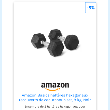
évitent les bruits gênants 【ROBUSTE ET
DURABLE】Fabriqué en fonte de qualité et doté de
-5%
barres galvanisées et d’une surface traitée par
poudrage, ce kit d'haltères est robuste et durable
pour les années à venir 【POUR DIFFÉRENTS TYPES
D'ENTRAÎNEMENT】Avec ces haltères, vous
travaillez vos bras, épaules, poitrine, abdominaux,
dos et jambes. Niveau débutant ou avancé, ces
haltères conviennent à tous 【ASSEMBLAGE
RAPIDE ET FACILE】12 disques, 2 barres, 1 barre de
connexion, 4 verrous - avec sa structure simple et
un outil fourni, ce kit d'haltères s’assemble
rapidement. Faire du fitness à domicile n’a jamais
été aussi simple
Amazon Basics haltères hexagonaux
recouverts de caoutchouc set, 8 kg, Noir
Ensemble de 2 haltères hexagonaux pour