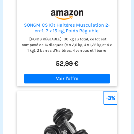
SONGMICS Kit Haltères Musculation 2-
en-1, 2 x 15 kg, Poids Réglable,
Revêtement en Plastique, Fitnesse,
【POIDS RÉGLABLE】30 kg au total, ce lot est
Musculation, à la Maison, avec Barre
composé de 16 disques (8 x 2,5 kg, 4 x 1,25 kg et 4 x
d’Extension Supplémentaire en Acier,
1 kg), 2 barres d’haltères, 4 verrous et 1 barre
Noir d'Encre SYL30HBK
d’extension, vous pouvez relier les 2 haltères de 15
kg pour en faire un haltère long de 30 kg 【ANTI-
52,99 €
DÉRAPANT & SILENCIEUX】Grâce à leur surface
moletée, les barres de 12 cm de long sont
antiglisse. Elles assurent une utilisation
sécurisée et une bonne prise en main. Les 4
verrous maintiennent les plaques en place et
évitent les bruits gênants 【ROBUSTE ET
-3%
DURABLE】Un revêtement en plastique de qualité
ainsi qu’un remplissage en béton et en sable est
plus sûr d’utilisation pour éviter les fuites, vous
permettant de profiter de ces haltères pendant de
nombreuses années ! 【POUR DIFFÉRENTS TYPES
D'ENTRAÎNEMENT】Avec ces haltères, vous