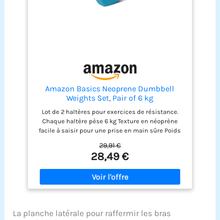
nombreux haltères par notre ensemble compact
et réglable qui permet de ranger vos poids et de
ne plus les laisser traîner par terre. Conçu pour
vous accompagner tout au long de votre parcours
de remise en forme, à mesure que vous gagnez en
force et progressez. DURABILITÉ ULTIME – Profitez
d'une durabilité exceptionnelle et d'un look
professionnel grâce à notre finition
chromée/noire de haute qualité. Fabriqués en
fonte de première qualité et testés sur plus de 10
Amazon Basics Neoprene Dumbbell
000 cycles de réglage, ces haltères réglables sont
Weights Set, Pair of 6 kg
dotés d'une grande poignée antidérapante pour
Lot de 2 haltères pour exercices de résistance.
un entraînement sûr et durable.
Chaque haltère pèse 6 kg Texture en néoprène
facile à saisir pour une prise en main sûre Poids
de l’haltère imprimé à chaque extrémité et code
29,91 €
couleur pour une identification rapide Forme
28,49 €
hexagonale qui évite aux haltères de rouler Idéal
pour les cours de fitness ou les entraînements à
la maison Le corps contient 100% de fer recyclé
post-consommation certifié GRS (Global Recycled
Standard)
La planche latérale pour raffermir les bras