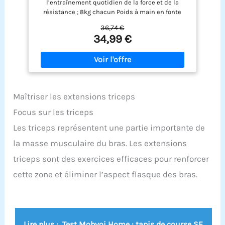
l’entraînement quotidien de la force et de la
résistance ; 8kg chacun Poids à main en fonte
solide enveloppés dans un caoutchouc durable
36,74 €
qui absorbe les chocs Les extrémités en forme
34,99 €
d’hexagone empêchent les poids de rouler et
permettent de les ranger entre les séances
d’entraînement Les poignées profilées
antidérapantes garantissent une prise en main
sûre et confortable Disponible en plusieurs
poids/tailles pour atteindre vos objectifs
Maîtriser les extensions triceps
d’entraînement La structure métallique de ce
produit contient 100% de fer recyclé post-
Focus sur les triceps
consommation certifié GRS (Global Recycled
Les triceps représentent une partie importante de
Standard) Autres produits en caoutchouc
fabriqués certifiés FSC (FSC N004130). Fabriqués
la masse musculaire du bras. Les extensions
avec des matériaux provenant de forêts gérées
durablement, de matériaux recyclés et/ou
triceps sont des exercices efficaces pour renforcer
d’autres sources de bois contrôlées
cette zone et éliminer l’aspect flasque des bras.
Lire plus :
Test Mobvoi Home : tapis de course SE