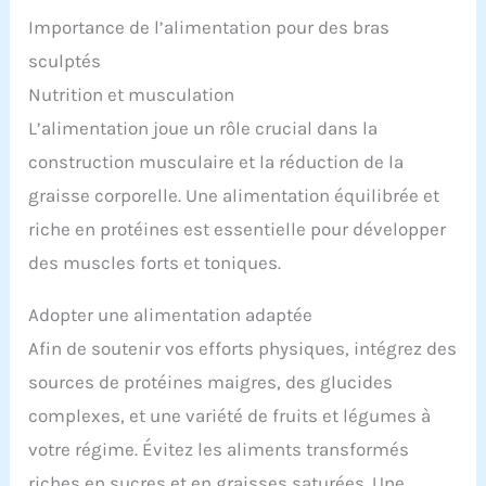
minimise le risque de blessure et de dégradation
Importance de l’alimentation pour des bras
de votre sol VARIÉTÉ DES POIDS : ensemble
composé de 4 disques de 2 Kg, 4 disques de 1,5 Kg,
sculptés
4 disques de 1,25 Kg, 2 barres d'haltères, une
Nutrition et musculation
bielle + 4 bagues de serrage NOMBREUSES
POSSIBILITÉS D'AJUSTEMENTS : nombreuses
L’alimentation joue un rôle crucial dans la
possibilités d'ajustement de poids qu'il s'agisse
d'exercices pour tout le corps ou d'exercices
construction musculaire et la réduction de la
d'isolation
graisse corporelle. Une alimentation équilibrée et
riche en protéines est essentielle pour développer
des muscles forts et toniques.
Adopter une alimentation adaptée
Afin de soutenir vos efforts physiques, intégrez des
sources de protéines maigres, des glucides
complexes, et une variété de fruits et légumes à
votre régime. Évitez les aliments transformés
riches en sucres et en graisses saturées. Une