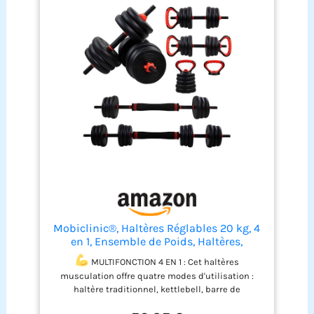
Mobiclinic®, Haltères Réglables 20 kg, 4
en 1, Ensemble de Poids, Haltères,
Kettlebells et Support de Pompes, Barre
MULTIFONCTION 4 EN 1 : Cet haltères
de Connexion, Poignée Antidérapante,
musculation offre quatre modes d'utilisation :
Mobimax, Gym à Domicile, Fitness
haltère traditionnel, kettlebell, barre de
connexion et support de pompes. Avec un seul