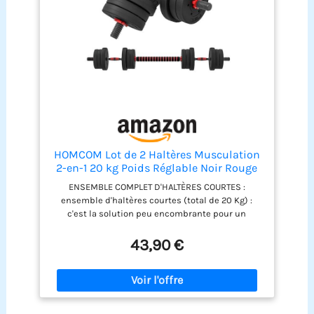
de poids facile à régler permet des changements
rapides entre 2,5 kg et 5,5 kg, ce qui en fait un
ensemble d'haltères peu encombrant pour les
salles de sport à domicile.
HOMCOM Lot de 2 Haltères Musculation
2-en-1 20 kg Poids Réglable Noir Rouge
ENSEMBLE COMPLET D'HALTÈRES COURTES :
ensemble d'haltères courtes (total de 20 Kg) :
c'est la solution peu encombrante pour un
entraînement musculaire efficace à la maison !
CONFORT OPTIMUM D'UTILISATION : haltères avec
43,90 €
poignées antidérapantes offrant un soutien
optimal SÉCURITÉ OPTIMALE : les disques de poids
peuvent être solidement fixées aux haltères à
l'aide des 4 bagues de serrage fournies - Disques
avec revêtement HDPE (remplissage sable) :