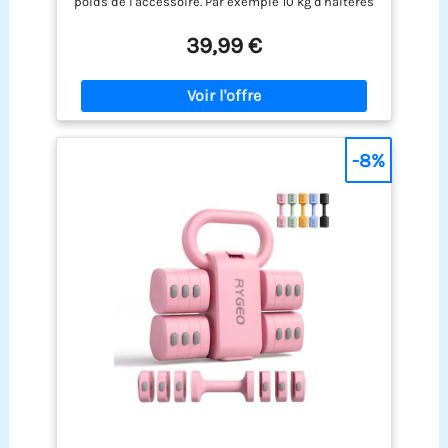
poids de l'accessoire. Par exemple 10 kg d'haltères
= 9 kg de poids + 1 kg d'accessoires。ces haltères
sont faites d'un mélange de ciment intérieur et
39,99 €
sont solidement emballées dans un étui robuste
en polyéthylène sans odeur. Le revêtement en
silicone protège la plaque de poids des rayures et
évite d'endommager le sol 【Exercice complet du
corps】vous pouvez non seulement combiner
différentes plaques de poids, mais aussi
-8%
connecter la barre à la barre. Vous pouvez utiliser
des haltères pour renforcer les muscles des bras,
des épaules, de la poitrine, du ventre, du dos et
des jambes. Idéaux pour la musculation, le
bodybuilding, le fitness ou la gymnastique
【Poignée d'haltère】si vous transpirez pendant
l'exercice, il peut prévenir efficacement et assurer
la sécurité pendant l'utilisation. La poignée est
également très résistante à l'usure et peut être
utilisée longtemps 【Anti-transpiration et
résistant à l'usure】 la poignée incurvée est
antidérapante et confortable. Comportent des
tubes en acier épais, antidérapants et résistants
à la transpiration. La poignée en caoutchouc
résistante à l'usure peut prévenir les blessures