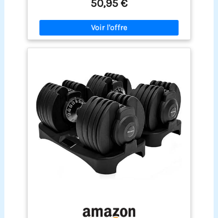
50,95 €
produit, vous pouvez effectuer des entraînements
complets des bras, du dos, du tronc et des
jambes sans avoir besoin de plusieurs
accessoires. Parfait pour ceux qui recherchent
variété, intensité et efficacité dans leurs
entraînements
CONCEPTION RÉGLABLE : Grâce à
son système réglable, vous pouvez facilement
ajouter ou retirer des disques pour ajuster le
poids, des charges légères jusqu'à 20 kg, vous
permettant de progresser à votre rythme en
fonction de vos objectifs. Cette Set d'haltères
réglable est idéale pour les débutants et les
utilisateurs avancés, adaptable à chaque phase
d'entraînement
CONFORTABLE ET SÉCURISÉ : La
barre de connexion est dotée d'une mousse
antidérapante absorbant la transpiration pour
plus de confort, et sa poignée ergonomique
s'adapte à la paume de votre main, améliorant la
friction. Les disques sont recouverts d'un
matériau PE qui protège le sol et réduit le bruit. De
plus, les écrous épaissis offrent une stabilité
pendant l'entraînement, évitant ainsi tout
glissement éventuel
COMPACT ET FACILE À
RANGER : Ce kit d'haltères réglables est parfait