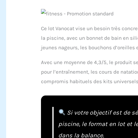
Ce lot Vanocat vise un besoin très concre
la piscine, avec un bonnet de bain en si
jeunes nageurs, les bouchons d’oreilles e
Avec une moyenne de 4,3/5, le produit s
pour l’entraînement, les cours de natation
compromis habituels des kits universels
Si votre objectif est de s
piscine, le format en lot et
dans la balance.