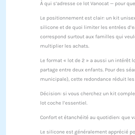
pas lo
À qui s’adresse ce lot Vanocat — pour que
pour 
enfan
Le positionnement est clair: un kit unis
longs/
silicone et de quoi limiter les entrées d’ea
la tai
bain 
correspond surtout aux familles qui veul
ajust
multiplier les achats.
vous 
parfa
antidé
Le format « lot de 2 » a aussi un intérêt
accro
partage entre deux enfants. Pour des séan
bonne
résis
municipale), cette redondance réduit les 
d'avo
les c
Décision: si vous cherchez un kit comple
rend 
lot coche l’essentiel.
imper
pisci
des e
Confort et étanchéité au quotidien: que va
bonne
de pro
Le silicone est généralement apprécié pou
d'eau