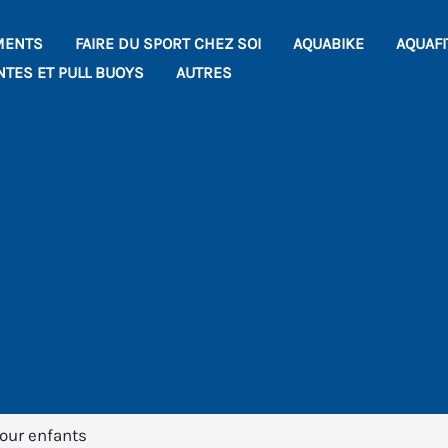
MENTS
FAIRE DU SPORT CHEZ SOI
AQUABIKE
AQUAF
NTES ET PULL BUOYS
AUTRES
pour enfants