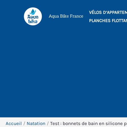
Aller
VÉLOS D’APPARTE
au
Aqua Bike France
PLANCHES FLOTTA
contenu
Accueil
Natation
Test : bonnets de bain en silicone 