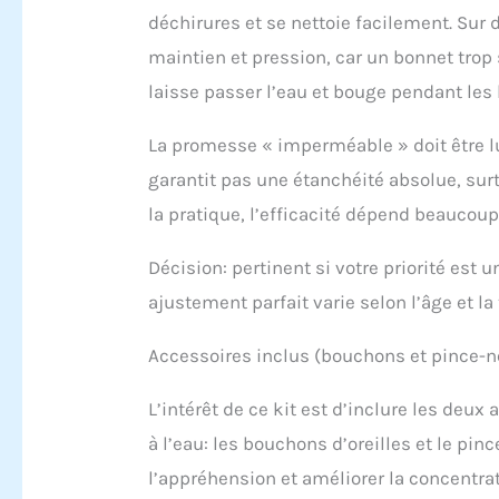
déchirures et se nettoie facilement. Sur d
enfan
avec 
maintien et pression, car un bonnet trop 
desig
laisse passer l’eau et bouge pendant les
répon
chois
enfant
La promesse « imperméable » doit être lu
cheve
garantit pas une étanchéité absolue, su
pince
pénét
la pratique, l’efficacité dépend beaucoup
Décision: pertinent si votre priorité est 
ajustement parfait varie selon l’âge et la t
Accessoires inclus (bouchons et pince-ne
L’intérêt de ce kit est d’inclure les deu
à l’eau: les bouchons d’oreilles et le pin
l’appréhension et améliorer la concentr