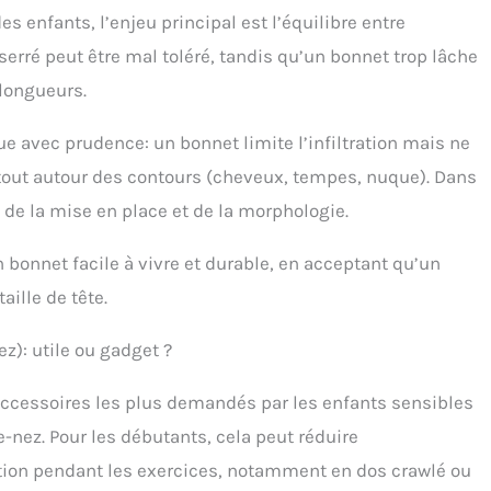
es enfants, l’enjeu principal est l’équilibre entre
ts profiter de la natation Multicolore et bonus gratuit :
plusieurs couleurs unies attrayantes et éclatantes et un
serré peut être mal toléré, tandis qu’un bonnet trop lâche
n de couleurs mélangées, nos bonnets de bain peuvent
 longueurs.
dre aux besoins de la plupart des gens, vous pouvez
ir la couleur qui correspond au maillot de bain de vos
s. Il est unisexe pour les filles et les garçons avec des
e avec prudence: un bonnet limite l’infiltration mais ne
ux longs. Et, un ensemble de bouchons d'oreilles et
rtout autour des contours (cheveux, tempes, nuque). Dans
-nez est inclus dans le colis, ce qui peut empêcher l'eau de
rer dans le nez et le conduit auditif de manière maximale.
 de la mise en place et de la morphologie.
un bonnet facile à vivre et durable, en acceptant qu’un
aille de tête.
z): utile ou gadget ?
x accessoires les plus demandés par les enfants sensibles
ce-nez. Pour les débutants, cela peut réduire
ation pendant les exercices, notamment en dos crawlé ou