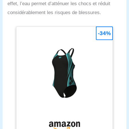
effet, l’eau permet d’atténuer les chocs et réduit
préoccupation - nous sommes là pour vous aider.
considérablement les risques de blessures.
-34%