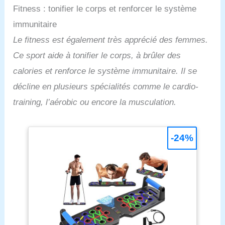
Fitness : tonifier le corps et renforcer le système
laver à la main avec un détergent doux, ne pas
utiliser de Javel, ne pas repasser. S'il vous plaît se
immunitaire
référer au tableau des tailles détaillé dans les
images avant de passer une commande
Le fitness est également très apprécié des femmes.
Ce sport aide à tonifier le corps, à brûler des
calories et renforce le système immunitaire. Il se
décline en plusieurs spécialités comme le cardio-
training, l’aérobic ou encore la musculation.
-24%