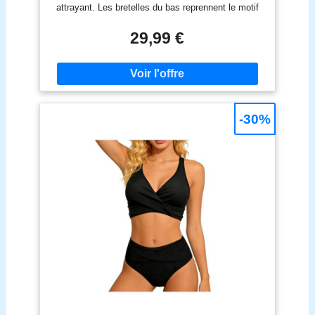
attrayant. Les bretelles du bas reprennent le motif
du haut, montrant ainsi plus de jeunesse et de
vitalité sans crainte qu'il ne soit usé. Les larges
29,99 €
bretelles de ce maillot de bain bikini offrent un grand
soutien à votre poitrine et à votre dos. le slip de
bain bikini à taille haute a un effet amincissant sur
le ventre, ce qui aide à couvrir vos zones à
problèmes et à vous faire paraître mince et belle.
Occasions：Eté, plage, bord de mer, piscine, sport.
-30%
Quel que soit le moment, la saison ou l'occasion où
vous voulez le porter, il montrera votre charmante
silhouette sans réserve.