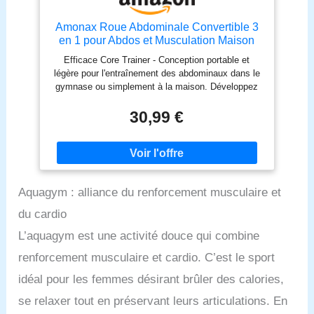
Amonax Roue Abdominale Convertible 3
en 1 pour Abdos et Musculation Maison
Efficace Core Trainer - Conception portable et
légère pour l'entraînement des abdominaux dans le
gymnase ou simplement à la maison. Développez
la force et la définition de vos abdos, prêts pour
l'été! Dual Mode - Le support plus large du rouleau
30,99 €
ab donne plus de stabilité et de contrôle,
particulièrement utile pour les débutants. Déployez
en toute confiance en utilisant notre cadre de roue
robuste et une barre en métal solide extra épais.
Mode unique - Changez simplement la direction des
Aquagym : alliance du renforcement musculaire et
roues pour avoir un support plus étroit pour un
exercice abdominal plus avancé et plus difficile,
du cardio
transformant votre abdos en un superbe pack de
six. Qualité supérieure - Nos genouillères et nos
L’aquagym est une activité douce qui combine
poignées sont faites d'un matériau de tapis de yoga
renforcement musculaire et cardio. C’est le sport
de qualité supérieure appelé TPE. Il offre un soutien
plus solide et un toucher plus doux. Garantie - Nous
idéal pour les femmes désirant brûler des calories,
offrons une garantie de 2 ans pour garantir la
jouissance à long terme de votre achat. Veuillez
se relaxer tout en préservant leurs articulations. En
nous contacter pour toute question ou