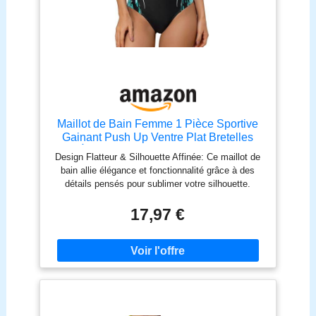
Maillot de Bain Femme 1 Pièce Sportive
Gainant Push Up Ventre Plat Bretelles
Épaisses Soutien Optimal Tissu
Design Flatteur & Silhouette Affinée: Ce maillot de
Technique Respirant Séchage Rapide
bain allie élégance et fonctionnalité grâce à des
pour Natation Aquagym Plage Piscine
détails pensés pour sublimer votre silhouette.
Coupe gainante, découpes stratégiques ou effets
visuels travaillent harmonieusement pour lisser les
17,97 €
zones délicates et mettre en valeur vos courbes
avec grâce. Confort Optimal & Maintien
Personnalisable: Conçu pour épouser parfaitement
votre morphologie, il offre un ajustement sûr et
confortable toute la journée. Avec ses bretelles
réglables, ses coussinets amovibles et une
doublure respirante, ce maillot s’adapte à vos