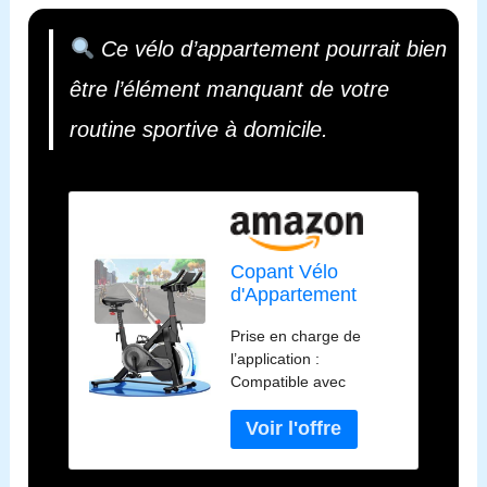
Ce vélo d’appartement pourrait bien
être l’élément manquant de votre
routine sportive à domicile.
Copant Vélo
d'Appartement
pour La Maison
Prise en charge de
avec Écran LCD et
l’application :
Application, Vélo
Compatible avec
d'Exercice
l’application PitPat,
d'Intérieur avec
suivez et analysez
Résistance
facilement vos données
Magnétique
d’entraînement telles
Réglable, Capacité