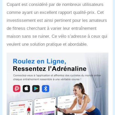
tablette maintient votre
Copant est considéré par de nombreux utilisateurs
téléphone portable ou
comme ayant un excellent rapport qualité-prix. Cet
votre iPad en toute
sécurité et vous permet
investissement est ainsi pertinent pour les amateurs
de vous divertir tout en
de fitness cherchant à varier leur entraînement
faisant de l’exercice
Structure stable :
maison sans se ruiner. Ce vélo s’adresse à ceux qui
Fabriqué en acier
veulent une solution pratique et abordable.
inoxydable durable et
épaissi, la construction
triangulaire unique du
cadre assure la stabilité
pendant la conduite.
Offrir une expérience
de conduite stable et
sûre