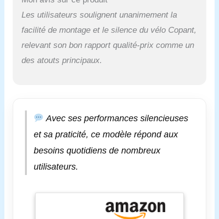
assure confort et
posture correcte
Les utilisateurs soulignent unanimement la
pendant les longs
facilité de montage et le silence du vélo Copant,
trajets. Les pédales
empêchent la casse
relevant son bon rapport qualité-prix comme un
ou la chute, ce qui
des atouts principaux.
rend le cyclisme plus
confortable et sûr.
Structure triangulaire
stable : Ce vélo de
spinning est fabriqué
en acier allié et
Avec ses performances silencieuses
construit avec un
et sa praticité, ce modèle répond aux
cadre triangulaire
robuste qui peut
besoins quotidiens de nombreux
supporter un poids de
utilisateurs.
136 kg, ce vélo
assure la sécurité et
la stabilité. Ce vélo
d’intérieur fonctionne
en douceur et
silencieusement,