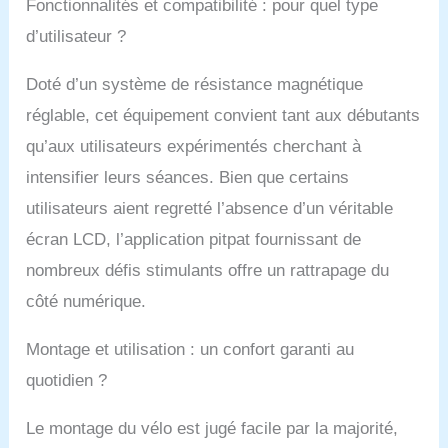
longs trajets. Les
Fonctionnalités et compatibilité : pour quel type
pédales empêchent la
d’utilisateur ?
casse ou la chute, ce
qui rend le cyclisme
Doté d’un système de résistance magnétique
plus confortable et sûr.
Structure triangulaire
réglable, cet équipement convient tant aux débutants
stable : Ce vélo de
qu’aux utilisateurs expérimentés cherchant à
spinning est fabriqué en
acier allié et construit
intensifier leurs séances. Bien que certains
avec un cadre
utilisateurs aient regretté l’absence d’un véritable
triangulaire robuste qui
peut supporter un poids
écran LCD, l’application pitpat fournissant de
de 136 kg, ce vélo
nombreux défis stimulants offre un rattrapage du
assure la sécurité et la
stabilité. Ce vélo
côté numérique.
d’intérieur fonctionne en
douceur et
Montage et utilisation : un confort garanti au
silencieusement, même
quotidien ?
à des vitesses plus
élevées. Ceci est
particulièrement
Le montage du vélo est jugé facile par la majorité,
important pour les