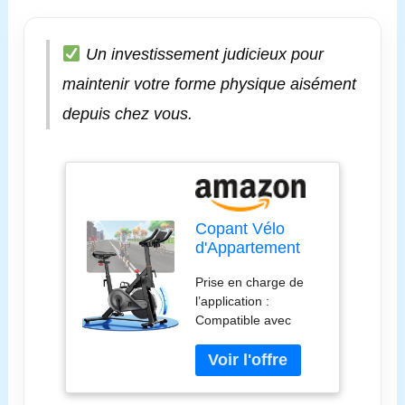
Un investissement judicieux pour
maintenir votre forme physique aisément
depuis chez vous.
Copant Vélo
d'Appartement
pour La Maison
Prise en charge de
avec Écran LCD
l’application :
et Application,
Compatible avec
Vélo d'Exercice
l’application PitPat,
d'Intérieur avec
suivez et analysez
Résistance
facilement vos
Magnétique
données
Réglable,