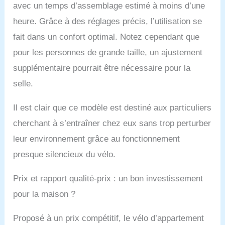
avec un temps d’assemblage estimé à moins d’une
utilisateurs à domicile
qui peuvent vouloir faire
heure. Grâce à des réglages précis, l’utilisation se
de l’exercice tôt le matin
fait dans un confort optimal. Notez cependant que
ou tard le soir sans
déranger les membres
pour les personnes de grande taille, un ajustement
de la famille ou les
supplémentaire pourrait être nécessaire pour la
voisins. Écran LCD et
support PAD : L’écran
selle.
LCD du vélo d’exercice
peut suivre votre temps
Il est clair que ce modèle est destiné aux particuliers
d’entraînement, votre
cherchant à s’entraîner chez eux sans trop perturber
vitesse, votre distance,
votre compteur
leur environnement grâce au fonctionnement
kilométrique et les
presque silencieux du vélo.
calories brûlées en
temps réel. Grâce à ces
fonctionnalités, vous
Prix et rapport qualité-prix : un bon investissement
pouvez voir vos progrès
pour la maison ?
et ajuster votre plan
d’entraînement à
Proposé à un prix compétitif, le vélo d’appartement
temps. Le support pour