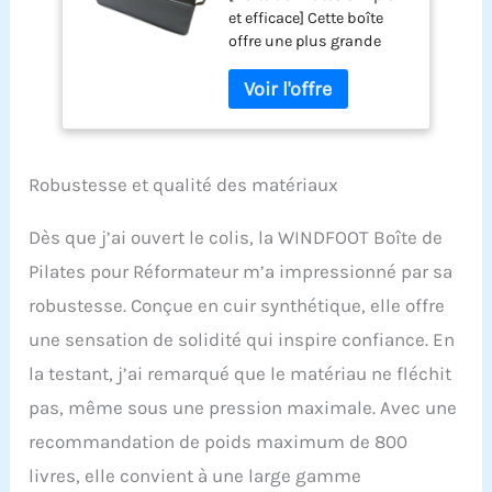
et efficace] Cette boîte
équipement de
offre une plus grande
Pilates, Accessoires
amplitude de
de Pilates pour
mouvement et sera un
étirements et
excellent ajout à votre
Exercices
équipement de Pilates et
d'équilibre.
accessoires de gym.
[Accessoire de Pilates
Robustesse et qualité des matériaux
pratique] Cet équipement
d'exercice de Pilates est
Dès que j’ai ouvert le colis, la WINDFOOT Boîte de
un accessoire idéal pour
Pilates pour Réformateur m’a impressionné par sa
la machine de
réformateur de Pilates, il
robustesse. Conçue en cuir synthétique, elle offre
aide à améliorer la
une sensation de solidité qui inspire confiance. En
flexibilité, la force et
l'équilibre, améliorant
la testant, j’ai remarqué que le matériau ne fléchit
ainsi vos performances
pas, même sous une pression maximale. Avec une
de remise en forme
pendant l'entraînement
recommandation de poids maximum de 800
de Pilates. Durable et
livres, elle convient à une large gamme
stable : cette chaise est