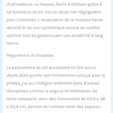
fabriquée en matériaux
d’utilisateurs. La housse, facile à nettoyer grâce à
durables qui offrent une
sa fermeture éclair, est un atout non négligeable
capacité de charge de
362,9 kg, et la housse de
pour l’entretien. L’association de la mousse haute
haute qualité est assez
densité et du cuir synthétique assure un confort
ferme pour être à la fois
confortable et offrant un
optimal tout en garantissant une durabilité à long
bon soutien. Portable et
terme.
facile à transporter : avec
sa poignée de transport
Polyvalence d’utilisation
pratique, il est facile
d'emporter vos
entraînements où vous
La polyvalence de cet accessoire ne fait aucun
allez avec cette boîte de
doute. Bien qu’elle soit initialement conçue pour le
pilates portable pour
réformateur, elle est
pilates, j’ai pu l’intégrer aisément dans d’autres
confortable à saisir la
disciplines comme le yoga et la méditation. Sa
poignée robuste, elle est
également légère pour les
taille compacte, avec des dimensions de 62,6 x 38
voyages. [Large
x 24,4 cm, permet de l’utiliser dans des espaces
application] Cette boîte