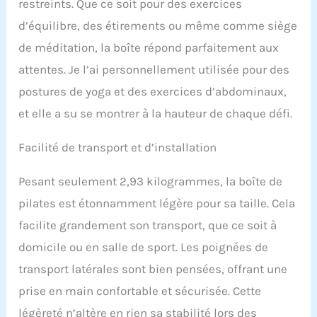
d'entraînement Pilates
restreints. Que ce soit pour des exercices
est bonne pour tous les
d’équilibre, des étirements ou même comme siège
types de machines et de
réformateurs Pilates sur
de méditation, la boîte répond parfaitement aux
le marché, et est un
attentes. Je l’ai personnellement utilisée pour des
excellent ajout à votre
postures de yoga et des exercices d’abdominaux,
pratique de Pilates.
et elle a su se montrer à la hauteur de chaque défi.
Facilité de transport et d’installation
Pesant seulement 2,93 kilogrammes, la boîte de
pilates est étonnamment légère pour sa taille. Cela
facilite grandement son transport, que ce soit à
domicile ou en salle de sport. Les poignées de
transport latérales sont bien pensées, offrant une
prise en main confortable et sécurisée. Cette
légèreté n’altère en rien sa stabilité lors des