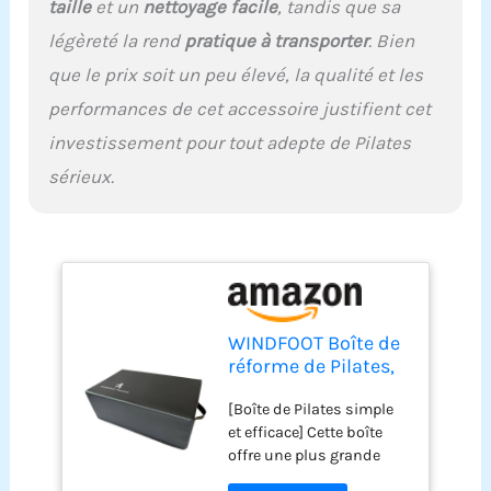
taille
et un
nettoyage facile
, tandis que sa
d'entraînement Pilates
légèreté la rend
pratique à transporter
. Bien
est bonne pour tous les
types de machines et de
que le prix soit un peu élevé, la qualité et les
réformateurs Pilates sur
performances de cet accessoire justifient cet
le marché, et est un
excellent ajout à votre
investissement pour tout adepte de Pilates
pratique de Pilates.
sérieux.
WINDFOOT Boîte de
réforme de Pilates,
boîte de Pilates
[Boîte de Pilates simple
pour Pilates,
et efficace] Cette boîte
équipement de
offre une plus grande
Pilates, Accessoires
amplitude de
de Pilates pour