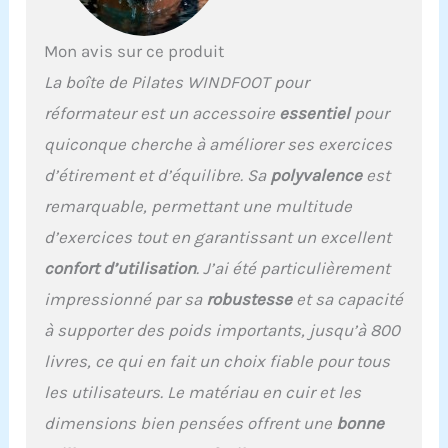
stable : cette chaise est
fabriquée en matériaux
durables qui offrent une
Mon avis sur ce produit
capacité de charge de
La boîte de Pilates WINDFOOT pour
362,9 kg, et la housse de
haute qualité est assez
réformateur est un accessoire
essentiel
pour
ferme pour être à la fois
quiconque cherche à améliorer ses exercices
confortable et offrant un
bon soutien. Portable et
d’étirement et d’équilibre. Sa
polyvalence
est
facile à transporter : avec
remarquable, permettant une multitude
sa poignée de transport
pratique, il est facile
d’exercices tout en garantissant un excellent
d'emporter vos
confort d’utilisation
. J’ai été particulièrement
entraînements où vous
allez avec cette boîte de
impressionné par sa
robustesse
et sa capacité
pilates portable pour
à supporter des poids importants, jusqu’à 800
réformateur, elle est
confortable à saisir la
livres, ce qui en fait un choix fiable pour tous
poignée robuste, elle est
les utilisateurs. Le matériau en cuir et les
également légère pour les
voyages. [Large
dimensions bien pensées offrent une
bonne
application] Cette boîte