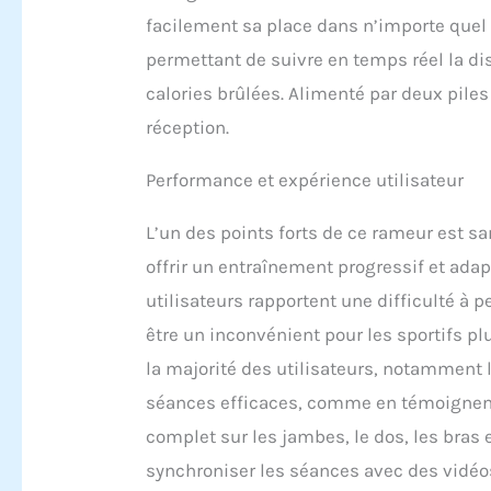
entraîn
facilement sa place dans n’importe quel 
équipé 
permettant de suivre en temps réel la di
des niv
l'aviro
calories brûlées. Alimenté par deux piles
La rési
réception.
traction
assembl
Performance et expérience utilisateur
20 minu
design 
et util
L’un des points forts de ce rameur est s
des com
offrir un entraînement progressif et ada
capacit
confian
utilisateurs rapportent une difficulté à p
fournir
être un inconvénient pour les sportifs pl
excepti
les pro
la majorité des utilisateurs, notamment 
équipe 
séances efficaces, comme en témoignent
questio
Nous no
complet sur les jambes, le dos, les bras
nos cli
synchroniser les séances avec des vidéos