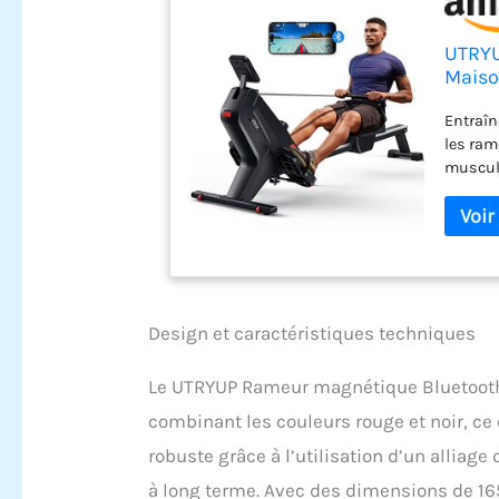
UTRYU
Maiso
élargi
Entraîn
les ram
muscula
muscles
suivre 
en temp
vos obj
applica
formati
aux pr
Design et caractéristiques techniques
nouveau
expérie
Le UTRYUP Rameur magnétique Bluetooth 
notre r
combinant les couleurs rouge et noir, ce 
qui fou
de la r
robuste grâce à l’utilisation d’un alliage
d'explo
à long terme. Avec des dimensions de 165,
résista