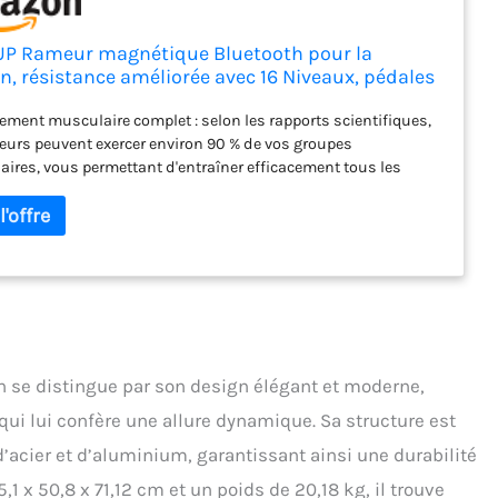
P Rameur magnétique Bluetooth pour la
n, résistance améliorée avec 16 Niveaux, pédales
es personnalisées, capacité de Poids de 158,8 kg
ement musculaire complet : selon les rapports scientifiques,
eurs peuvent exercer environ 90 % de vos groupes
ires, vous permettant d'entraîner efficacement tous les
 de votre corps. Avec un écran LCD intelligent, vous pouvez
la distance, le temps, les calories, le BPM moyen, et plus encore
s réel. Surveillez vos progrès et restez motivé pour atteindre
ectifs. Connectivité Bluetooth avec application : notre
tion connectée Bluetooth offre un accès à des cours de
on professionnels à l'aviron, allant des entraînements HIIT
ogrammes de combustion des graisses. Découvrez de
x défis et repoussez de nouvelles limites avec notre
nce d'entraînement haut de gamme. Rameur professionnel :
se distingue par son design élégant et moderne,
ameur est équipé d'un composant de volant d'inertie de 5,4 kg
qui lui confère une allure dynamique. Sa structure est
rnit une résistance maximale de 29,9 kg, ce qui est le double
ésistance des rameurs ordinaires, répondant à vos besoins
 d’acier et d’aluminium, garantissant ainsi une durabilité
sifs et d'entraînement en force. Avec 16 niveaux d'options de
1 x 50,8 x 71,12 cm et un poids de 20,18 kg, il trouve
nce, les débutants et les professionnels peuvent réaliser des