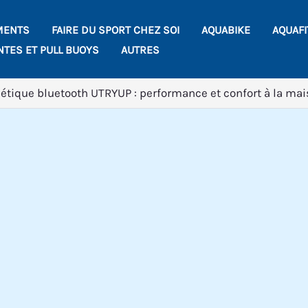
MENTS
FAIRE DU SPORT CHEZ SOI
AQUABIKE
AQUAF
NTES ET PULL BUOYS
AUTRES
tique bluetooth UTRYUP : performance et confort à la ma