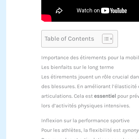
Table of Contents
Importance des étirements pour la mobil
Les bienfaits sur le long terme
Les étirements jouent un rôle crucial da
des blessures. En améliorant l’élasticit
articulations. Cela est
essentiel
pour prév
lors d’activités physiques intensives.
Inflexion sur la performance sportive
Pour les athlètes, la flexibilité est
synon