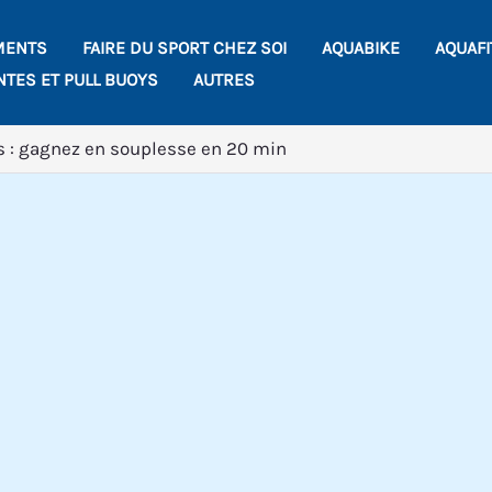
MENTS
FAIRE DU SPORT CHEZ SOI
AQUABIKE
AQUAF
NTES ET PULL BUOYS
AUTRES
 : gagnez en souplesse en 20 min