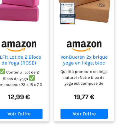
LFit Lot de 2 Blocs
VonBueren 2x brique
de Yoga (ROSE)
yoga en liège, bloc
yoga, yoga block, 22 x
Qualité premium en liège
Contenu : Lot de 2
12 x 7,5 cm
naturel : Notre bloc de
Blocs de yoga
yoga est composé de
mensions : 23 x 15 x 7,6
matériau en liège de
 (Longueur x Largeur x
haute qualité dans un
12,99 €
19,77 €
aisseur)
En mousse
emballage sans plastique.
A de haute densité pour
Taille parfaite pour tout
une durabilité
exercice : avec des
Structure solide et la
dimensions de 22 x 12 x
stabilité de la surface
7,5 cm et des bords
uce pour une accroche
arrondis, les blocs de yoga
ptimale et confortable
offrent un soutien optimal