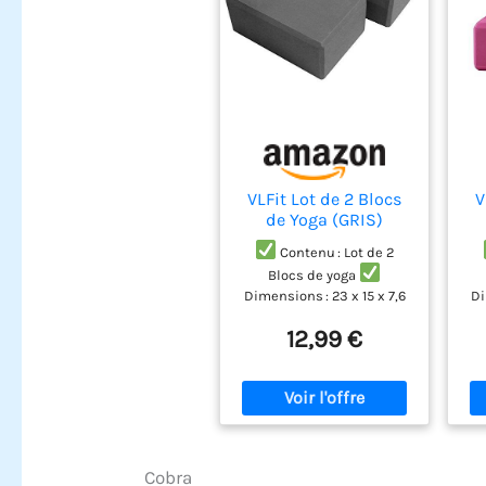
VLFit Lot de 2 Blocs
V
de Yoga (GRIS)
Contenu : Lot de 2
Blocs de yoga
Dimensions : 23 x 15 x 7,6
Di
cm (Longueur x Largeur x
cm
12,99 €
Épaisseur)
En mousse
Ép
EVA de haute densité pour
EV
une durabilité
Structure solide et la
stabilité de la surface
douce pour une accroche
do
optimale et confortable
o
Cobra