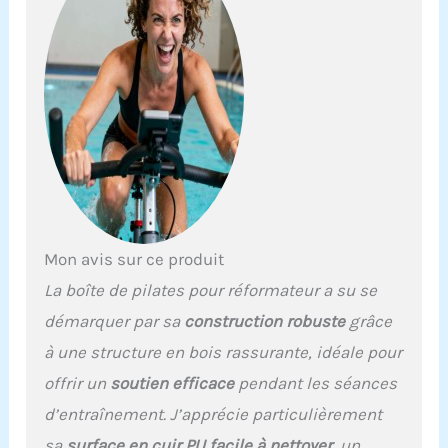
un positionnement
personnalisé pour
s'adapter à différents
types de corps et
routines d'exercice.
Surface antidérapante :
offre une prise en main
sûre, empêchant les
glissements et les
chutes pendant les
entraînements. Design
compact : facilement
Mon avis sur ce produit
portable et peu
encombrant pour un
La boîte de pilates pour réformateur a su se
rangement pratique.
démarquer par sa
construction robuste
grâce
à une structure en bois rassurante, idéale pour
offrir un
soutien efficace
pendant les séances
d’entraînement. J’apprécie particulièrement
sa
surface en cuir PU facile à nettoyer
, un