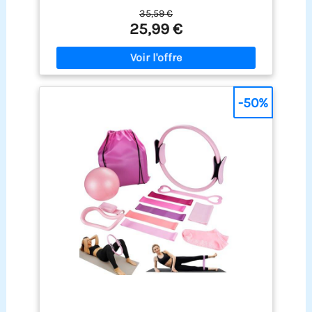
de yoga, 5 bandes de résistance, 3 élastiques, 2
35,59 €
sangles de pied, 1 bande de résistance à huit
25,99 €
bandes de résistance, une paire de chaussettes
antidérapantes, 1 entraîneur de bras et 1 sac de
rangement. Cet ensemble de pilates est le cadeau
parfait pour les amateurs de fitness. Matériaux de
haute qualité : l'ensemble de bagues de pilates
est fabriqué à partir de matériaux durables de
-50%
haute qualité, offrant une résistance optimale. Le
ballon de yoga et les bandes élastiques sont
fabriqués en matériau TPE respectueux de
l'environnement, doux pour la peau, sans odeur et
antidérapant, ce qui garantit un entraînement sûr
et efficace. Les anneaux de Pilates et de yoga sont
robustes et durables et conservent leur fonction
même en cas d'utilisation prolongée.
Entraînement complet du corps polyvalent : notre
kit de base Pilates pour femme comprend divers
accessoires de pilates et convient pour le Pilates,
le yoga, les étirements et la musculation. Il
renforce parfaitement les muscles de l'abdomen,
des jambes, des fesses, des bras et du dos,
améliore la flexibilité et la posture. Idéal pour les
exercices à la maison ou en déplacement. Léger et