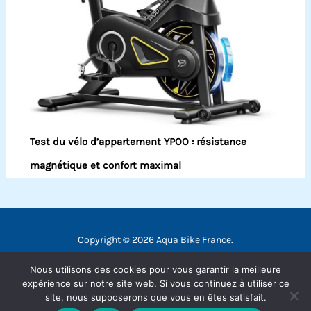
Test du vélo d’appartement YPOO : résistance
magnétique et confort maximal
Copyright © 2026 Aqua Bike France.
Contact
Nous utilisons des cookies pour vous garantir la meilleure
Mentions légales
expérience sur notre site web. Si vous continuez à utiliser ce
site, nous supposerons que vous en êtes satisfait.
Politique de confidentialité