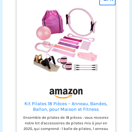
personnalisé pour
s'adapter à différents
types de corps et
routines d'exercice.
Surface antidérapante :
offre une prise en main
sûre, empêchant les
glissements et les
chutes pendant les
entraînements. Design
compact : facilement
portable et peu
encombrant pour un
rangement pratique.
Kit Pilates 18 Pièces – Anneau, Bandes,
Ballon, pour Maison et Fitness
Ensemble de pilates de 18 pièces : vous recevrez
notre kit d'accessoires de pilates mis à jour en
2025, qui comprend : 1 balle de pilates, 1 anneau