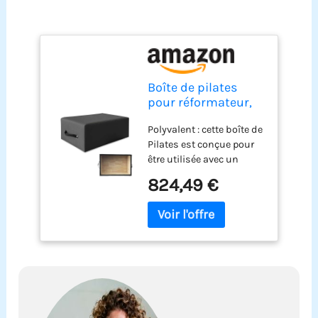
Boîte de pilates
pour réformateur,
accessoires de
Polyvalent : cette boîte de
pilates
Pilates est conçue pour
être utilisée avec un
reformateur, offrant une
824,49 €
stabilité et un soutien
supplémentaires
pendant les exercices.
Construction robuste :
fabriqué à partir de
matériaux de haute
qualité, assurant
durabilité et longévité.
Hauteur réglable : permet