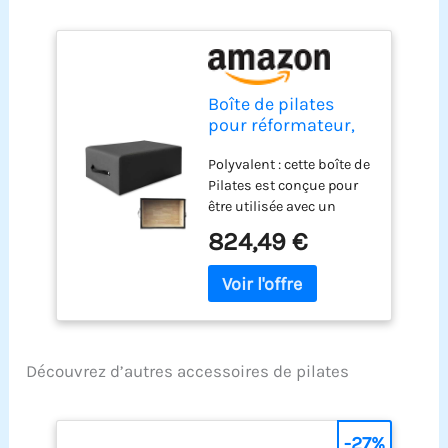
Boîte de pilates
pour réformateur,
accessoires de
Polyvalent : cette boîte de
pilates
Pilates est conçue pour
être utilisée avec un
reformateur, offrant une
824,49 €
stabilité et un soutien
supplémentaires
pendant les exercices.
Construction robuste :
fabriqué à partir de
matériaux de haute
Découvrez d’autres accessoires de pilates
qualité, assurant
durabilité et longévité.
Hauteur réglable : permet
un positionnement
-27%