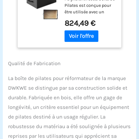
Pilates est conçue pour
être utilisée avec un
reformateur, offrant une
824,49 €
stabilité et un soutien
supplémentaires
pendant les exercices.
Construction robuste :
fabriqué à partir de
matériaux de haute
Qualité de Fabrication
qualité, assurant
durabilité et longévité.
Hauteur réglable : permet
La boîte de pilates pour réformateur de la marque
un positionnement
DWKWE se distingue par sa construction solide et
personnalisé pour
s'adapter à différents
durable. Fabriquée en bois, elle offre un gage de
types de corps et
longévité, un critère essentiel pour un équipement
routines d'exercice.
de pilates destiné à un usage régulier. La
Surface antidérapante :
offre une prise en main
robustesse du matériau a été soulignée à plusieurs
sûre, empêchant les
reprises par les utilisateurs qui apprécient sa
glissements et les