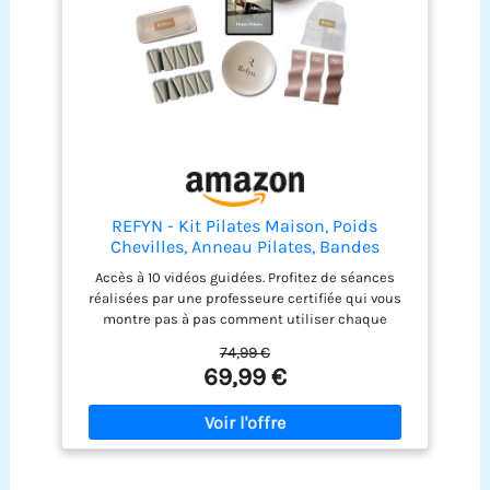
fait l'appareil de Pilates parfait pour les débutants
et les confirmés Rangement pratique : cet
ensemble de pilates a un design compact et est
livré avec un sac de rangement. Il peut être
facilement rangé après l'entraînement CADEAU
PARFAIT : Ce set de Pilates est le cadeau parfait
pour les passionnés de fitness
REFYN - Kit Pilates Maison, Poids
Chevilles, Anneau Pilates, Bandes
résistance Pilates,Ballon Pilates,Cercle
Accès à 10 vidéos guidées. Profitez de séances
Pilate,Bien
réalisées par une professeure certifiée qui vous
être,Périné,Abdos,Accessoire,Musculatio
montre pas à pas comment utiliser chaque
n,Yoga?Fitness,Sport,Méditation,Santé
accessoire pour obtenir des résultats rapides et
74,99 €
durables, même si vous débutez. Sculptez et
69,99 €
tonifiez votre corps en profondeur. Transformez
votre silhouette grâce à un travail ciblé sur les
muscles profonds. L’anneau Pilates, les poids
chevilles et les bandes de résistance sollicitent
chaque zone pour un renforcement harmonieux et
durable. Perte de ventre et ventre plat. Ciblez votre